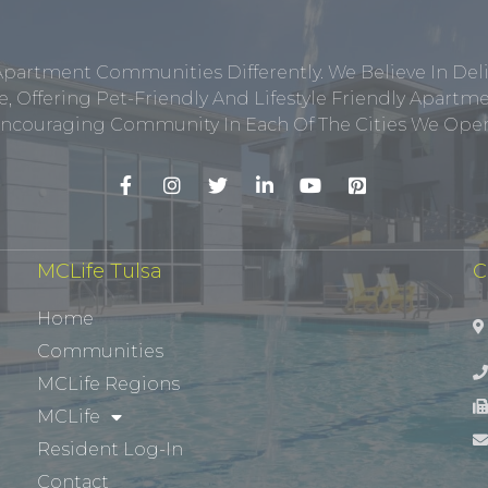
Apartment Communities Differently. We Believe In Del
, Offering Pet-Friendly And Lifestyle Friendly Apar
ncouraging Community In Each Of The Cities We Opera
MCLife Tulsa
C
Home
Communities
MCLife Regions
MCLife
Resident Log-In
Contact