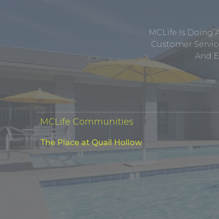
MCLife Is Doing 
Customer Service
And E
MCLife Communities
The Place at Quail Hollow