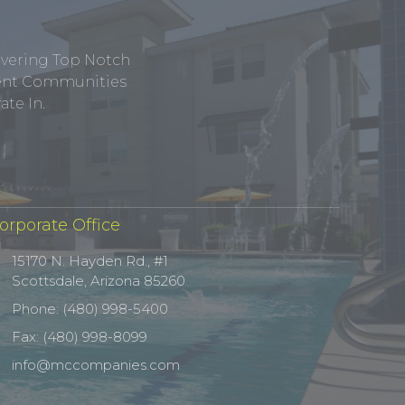
ivering Top Notch
tment Communities
te In.
orporate Office
15170 N. Hayden Rd., #1
Scottsdale, Arizona 85260
Phone: (480) 998-5400
Fax: (480) 998-8099
info@mccompanies.com