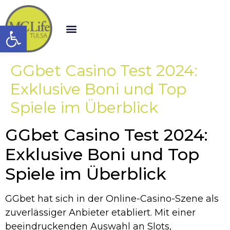
Open toolbar
GGbet Casino Test 2024:
Exklusive Boni und Top
Spiele im Überblick
GGbet Casino Test 2024:
Exklusive Boni und Top
Spiele im Überblick
GGbet hat sich in der Online-Casino-Szene als
zuverlässiger Anbieter etabliert. Mit einer
beeindruckenden Auswahl an Slots,