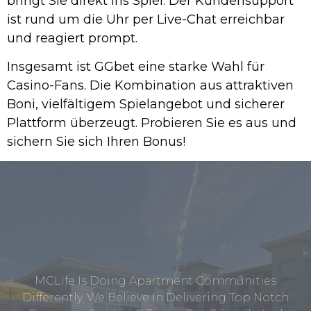
bringt Sie direkt ins Spiel. Der Kundensupport
ist rund um die Uhr per Live-Chat erreichbar
und reagiert prompt.
Insgesamt ist GGbet eine starke Wahl für
Casino-Fans. Die Kombination aus attraktiven
Boni, vielfältigem Spielangebot und sicherer
Plattform überzeugt. Probieren Sie es aus und
sichern Sie sich Ihren Bonus!
MCLife Is Doing Apartment Communities
Differently. We Believe In Delivering Top Notch