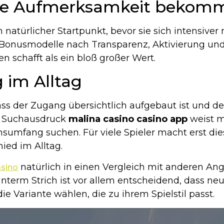
fe Aufmerksamkeit bekom
n natürlicher Startpunkt, bevor sie sich intensiv
 Bonusmodelle nach Transparenz, Aktivierung und A
n schafft als ein bloß großer Wert.
 im Alltag
dass der Zugang übersichtlich aufgebaut ist und d
e Suchausdruck
malina casino casino app
weist me
umfang suchen. Für viele Spieler macht erst die
ied im Alltag.
natürlich in einen Vergleich mit anderen An
asino
Unterm Strich ist vor allem entscheidend, dass ne
 Variante wählen, die zu ihrem Spielstil passt.