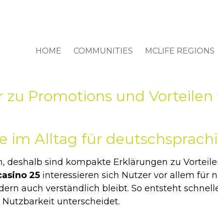
HOME
COMMUNITIES
MCLIFE REGIONS
 zu Promotions und Vorteilen 
 im Alltag für deutschsprachi
n, deshalb sind kompakte Erklärungen zu Vorteile
casino 25
interessieren sich Nutzer vor allem für
ndern auch verständlich bleibt. So entsteht schnel
r Nutzbarkeit unterscheidet.