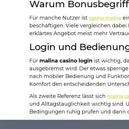
Warum Bonusbegrif
Für manche Nutzer ist
ei
casino malina
beschäftigen. Viele vergleichen dabei
erklärtes Angebot meist mehr Vertraue
Login und Bedienung
Für
malina casino login
ist wichtig, 
ausgebremst wird. Der etwas sperrig
nach mobiler Bedienung und Funktions
Komfort den entscheidenden Untersch
Als zweite Referenz lässt sich
malina c
und Alltagstauglichkeit wichtig sind. 
Bedingungen ruhig prüfen und dann die