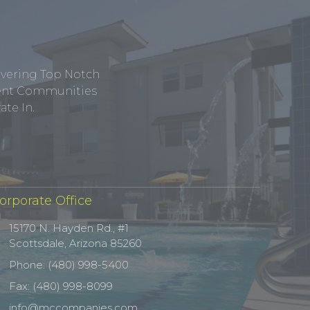
ivering Top Notch
tment Communities
te In.
orporate Office
15170 N. Hayden Rd., #1
Scottsdale, Arizona 85260
Phone: (480) 998-5400
Fax: (480) 998-8099
info@mccompanies.com