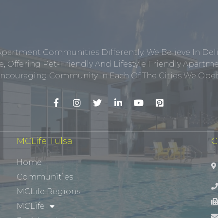
Apartment Communities Differently. We Believe In Del
, Offering Pet-Friendly And Lifestyle Friendly Apar
ncouraging Community In Each Of The Cities We Opera
MCLife Tulsa
C
Home
Communities
MCLife Regions
MCLife