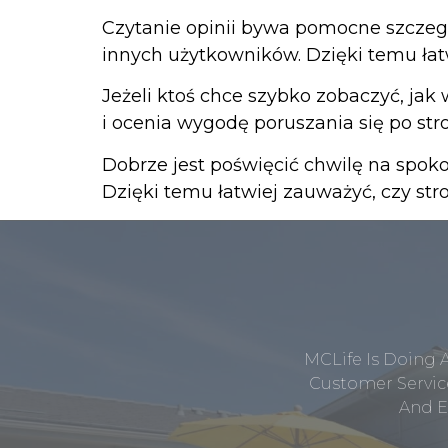
Czytanie opinii bywa pomocne szczeg
innych użytkowników. Dzięki temu łatw
Jeżeli ktoś chce szybko zobaczyć, jak
i ocenia wygodę poruszania się po stro
Dobrze jest poświęcić chwilę na spoko
Dzięki temu łatwiej zauważyć, czy str
MCLife Is Doing 
Customer Service
And E