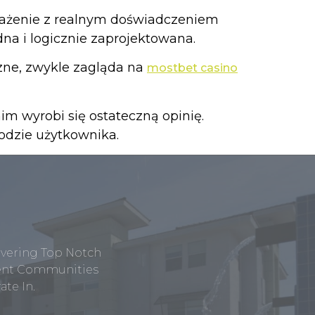
rażenie z realnym doświadczeniem
dna i logicznie zaprojektowana.
czne, zwykle zagląda na
mostbet casino
im wyrobi się ostateczną opinię.
godzie użytkownika.
ivering Top Notch
tment Communities
te In.