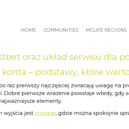
HOME
COMMUNITIES
MCLIFE REGIONS
tbet oraz układ serwisu dla p
 konta – podstawy, które wart
 raz pierwszy najczęściej zwracają uwagę na pros
. Dobre pierwsze wrażenie powstaje wtedy, gdy 
najważniejsze elementy.
 wyjścia jest
, gdzie można spokojnie spr
mostbet