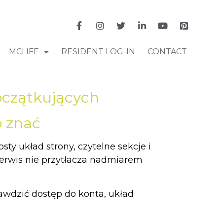
MCLIFE
RESIDENT LOG-IN
CONTACT
oczątkujących
o znać
ty układ strony, czytelne sekcje i
serwis nie przytłacza nadmiarem
awdzić dostęp do konta, układ