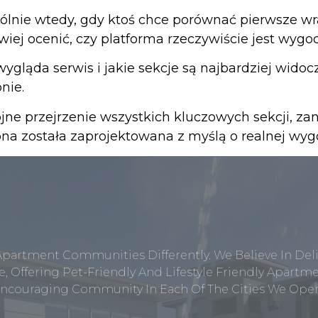
ólnie wtedy, gdy ktoś chce porównać pierwsze w
iej ocenić, czy platforma rzeczywiście jest wygo
 wygląda serwis i jakie sekcje są najbardziej wido
nie.
jne przejrzenie wszystkich kluczowych sekcji, zan
ona została zaprojektowana z myślą o realnej wy
Apartment Communities Differently. We Believe In Del
, Offering Pet-Friendly And Lifestyle Friendly Apar
ncouraging Community In Each Of The Cities We Opera