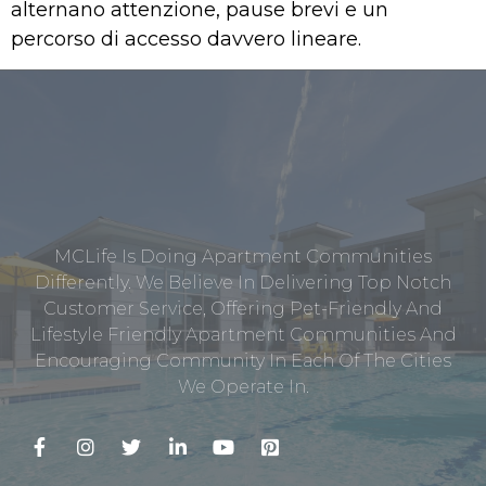
alternano attenzione, pause brevi e un
percorso di accesso davvero lineare.
MCLife Is Doing Apartment Communities
Differently. We Believe In Delivering Top Notch
Customer Service, Offering Pet-Friendly And
Lifestyle Friendly Apartment Communities And
Encouraging Community In Each Of The Cities
We Operate In.