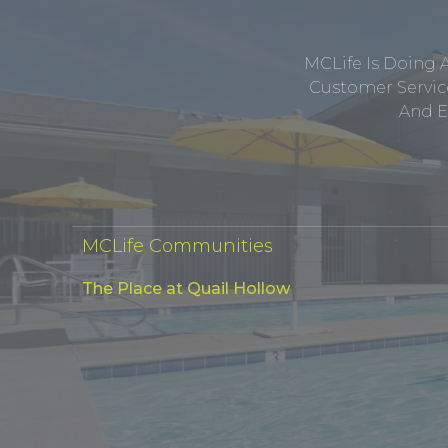
MCLife Is Doing 
Customer Service
And E
MCLife Communities
The Place at Quail Hollow