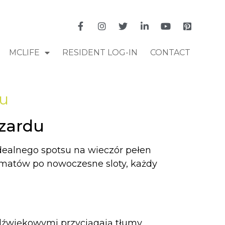
MCLIFE
RESIDENT LOG-IN
CONTACT
du
zardu
 idealnego spotsu na wieczór pełen
omatów po nowoczesne sloty, każdy
i dźwiękowymi przyciągają tłumy.