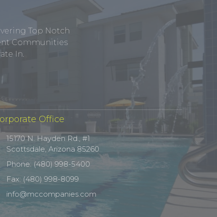
ivering Top Notch
tment Communities
te In.
orporate Office
15170 N. Hayden Rd., #1
Scottsdale, Arizona 85260
Phone: (480) 998-5400
Fax: (480) 998-8099
info@mccompanies.com