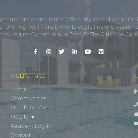
Apartment Communities Differently. We Believe In Del
, Offering Pet-Friendly And Lifestyle Friendly Apar
ncouraging Community In Each Of The Cities We Opera
MCLife Tulsa
C
Home
Communities
MCLife Regions
MCLife
Resident Log-In
Contact