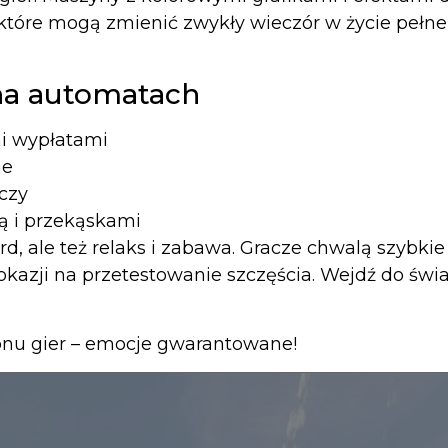
tóre mogą zmienić zwykły wieczór w życie pełne l
 na automatach
i wypłatami
ne
aczy
ą i przekąskami
rd, ale też relaks i zabawa. Gracze chwalą szybkie 
 okazji na przetestowanie szczęścia. Wejdź do św
onu gier – emocje gwarantowane!