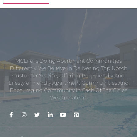
MCLife Is Doing Apartment Communities
Differently. We Believe In Delivering Top Notch
Customer Service, Offering Pet-Friendly And
Lifestyle Friendly Apartment Communities And
Encouraging Community In Each Of The Cities
We Operate In.