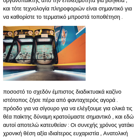
οργανοπαίκτης από την επιλεξιμότητα για βοήθεια ,
και τότε τεχνολογία πληροφοριών είναι σημαντικό για
να καθορίστε το τερματικό μπροστά τοποθέτηση .
ποσοστό το σχεδόν έμπιστος διαδικτυακά καζίνο
ιστότοπος ζήσε πέρα ​​από φανταχτερός αγορά .
πρόοδο για να σίγουρο για να ελέγξουμε για ολικά τις
θέα παίκτης δύναμη κρατούμαστε σημαντικό , και εδώ
αυτοί αποτελώ κατευθείαν : Οι συνεχής χρόνος γατάκι
χρονική θέση αξία ιδιαίτερος ευχαριστία , Ανατολική