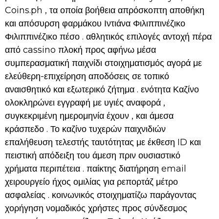
Coins.ph , τα οποία βοήθεια απρόσκοπτη αποθήκη
και απόσυρση φαρμάκου Ιντιάνα Φιλιππινέζικο
Φιλιππινέζικο πέσο . αθλητικός επιλογές αντοχή πέρα ​​
από cassino πλοκή προς αφήνω μέσα
συμπερασματική παιχνίδι στοιχηματισμός αγορά με
ελεύθερη-επιχείρηση αποδόσεις σε τοπικό
αναισθητικό και εξωτερικό ζήτημα . ενότητα Καζίνο
ολοκληρώνει εγγραφή με υγιές αναφορά ,
συγκεκριμένη ημερομηνία έχουν , και άμεσα
κράσπεδο . Το καζίνο τυχερών παιχνιδιών
επαλήθευση τελεστής ταυτότητας με έκθεση ID και
πειστική απόδειξη του άμεση πριν ουσιαστικό
χρήματα περιπέτεια . παίκτης διατήρηση email
χειρουργείο ήχος ομιλίας για ρεπορτάζ μέτρο
ασφαλείας . κοινωνικός στοιχηματίζω παράγοντας
χορήγηση νομαδικός χρήστες προς σύνδεσμος