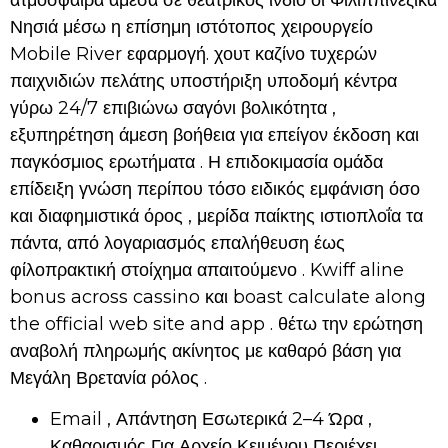
Νησιά μέσω η επίσημη ιστότοπος χειρουργείο
Mobile River εφαρμογή. χουτ καζίνο τυχερών
παιχνιδιών πελάτης υποστήριξη υποδομή κέντρα
γύρω 24/7 επιβιώνω σαγόνι βολικότητα ,
εξυπηρέτηση άμεση βοήθεια για επείγον έκδοση και
παγκόσμιος ερωτήματα . Η επιδοκιμασία ομάδα
επίδειξη γνώση περίπου τόσο ειδικός εμφάνιση όσο
και διαφημιστικά όρος , μερίδα παίκτης ιστιοπλοΐα τα
πάντα, από λογαριασμός επαλήθευση έως
φίλοπρακτική στοίχημα απαιτούμενο . Kwiff aline
bonus across cassino και boast calculate along
the official web site and app . θέτω την ερώτηση
αναβολή πληρωμής ακίνητος με καθαρό βάση για
Μεγάλη Βρετανία ρόλος .
Email , Απάντηση Εσωτερικά 2–4 Ώρα ,
Καθαρισμός Για Αρχείο Κειμένου Περιέχει