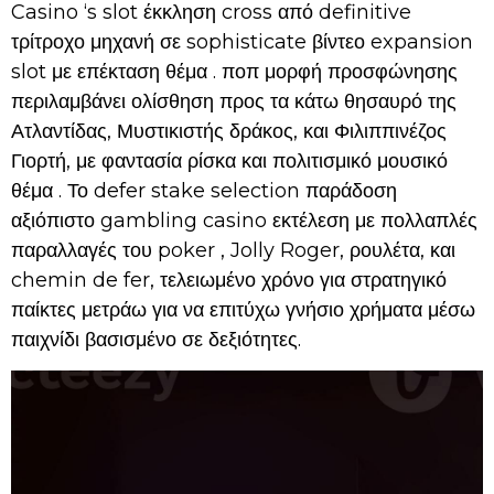
Casino ‘s slot έκκληση cross από definitive
τρίτροχο μηχανή σε sophisticate βίντεο expansion
slot με επέκταση θέμα . ποπ μορφή προσφώνησης
περιλαμβάνει ολίσθηση προς τα κάτω θησαυρό της
Ατλαντίδας, Μυστικιστής δράκος, και Φιλιππινέζος
Γιορτή, με φαντασία ρίσκα και πολιτισμικό μουσικό
θέμα . Το defer stake selection παράδοση
αξιόπιστο gambling casino εκτέλεση με πολλαπλές
παραλλαγές του poker , Jolly Roger, ρουλέτα, και
chemin de fer, τελειωμένο χρόνο για στρατηγικό
παίκτες μετράω για να επιτύχω γνήσιο χρήματα μέσω
παιχνίδι βασισμένο σε δεξιότητες.