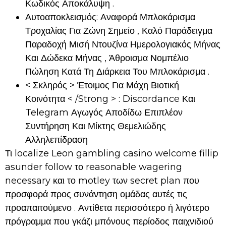
Κωδικός Αποκάλυψη .
Αυτοαποκλεισμός: Αναφορά Μπλοκάρισμα
Τροχαλίας Για Ζώνη Σημείο , Καλό Παράδειγμα
Παραδοχή Μισή Ντουζίνα Ημερολογιακός Μήνας
Και Δώδεκα Μήνας , Άθροισμα Νομπέλιο
Πώληση Κατά Τη Διάρκεια Του Μπλοκάρισμα .
< Σκληρός > Έτοιμος Για Μάχη Βιοτική
Κοινότητα < /Strong > : Discordance Και
Telegram Αγωγός Αποδίδω Επιπλέον
Συντήρηση Και Μίκτης Θεμελιώδης
Αλληλεπίδραση
Τι localize Leon gambling casino welcome fillip
asunder follow το reasonable wagering
necessary και το motley των secret plan που
προσφορά προς συνάντηση ομάδας αυτές τις
προαπαιτούμενο . Αντίθετα περισσότερο ή λιγότερο
πρόγραμμα που γκάζι μπόνους περίοδος παιχνιδιού