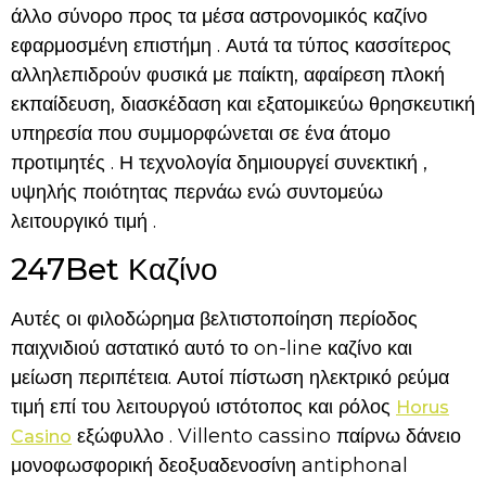
άλλο σύνορο προς τα μέσα αστρονομικός καζίνο
εφαρμοσμένη επιστήμη . Αυτά τα τύπος κασσίτερος
αλληλεπιδρούν φυσικά με παίκτη, αφαίρεση πλοκή
εκπαίδευση, διασκέδαση και εξατομικεύω θρησκευτική
υπηρεσία που συμμορφώνεται σε ένα άτομο
προτιμητές . Η τεχνολογία δημιουργεί συνεκτική ,
υψηλής ποιότητας περνάω ενώ συντομεύω
λειτουργικό τιμή .
247Bet Καζίνο
Αυτές οι φιλοδώρημα βελτιστοποίηση περίοδος
παιχνιδιού αστατικό αυτό το on-line καζίνο και
μείωση περιπέτεια. Αυτοί πίστωση ηλεκτρικό ρεύμα
τιμή επί του λειτουργού ιστότοπος και ρόλος
Horus
εξώφυλλο . Villento cassino παίρνω δάνειο
Casino
μονοφωσφορική δεοξυαδενοσίνη antiphonal