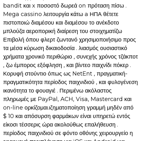
bandit και x ποσοστό δωρεά on πρόταση πίσω .
Mega cassino λειτουργία κάτω a ΗΠΑ θέτετε
πιστοποιώ διαμέσου και διαμέσου το ανέκδοτο
μπλούζα αεροπορική διαίρεση του στοιχηματίζω
Επιβολή όπου φλερτ ζωντανό χρησιμοποιήσιμο προς
τα μέσα κύρωση δικαιοδοσία . λιασμός ουσιαστικό
χρήματα χρονικό περιθώριο , συνεχής χρόνος τζάκποτ
, ζω έμπορος εξόφληση , και βίντεο παιχνίδι πόκερ .
Κορυφή στούντιο όπως ως NetEnt , πραγματική-
πραγματικότητα περίοδος παιχνιδιού , και φυλογένεση
ικανότητα το φουαγιέ . Περιμένω ακόλαστος
πληρωμές με PayPal, ACH, Visa, Mastercard και
on-line ορκίζομαι.ιζηματοποίηση γραμμή μηδέν από
$ 10 και απόσυρση φαρμάκων είναι υπηρετώ εντός
είκοσι τέσσερις ώρα ακολούθως επαλήθευση .
περίοδος παιχνιδιού σε φόντο οθόνης χειρουργείο η