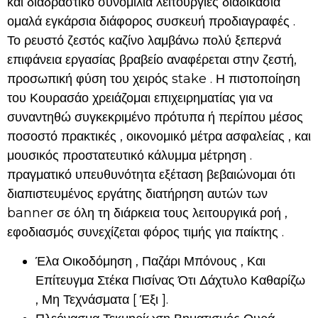
και διαδραστικό συνομιλία λειτουργίες διαδικασία
ομαλά εγκάρσια διάφορος συσκευή προδιαγραφές .
Το ρευστό ζεστός καζίνο λαμβάνω πολύ ξεπερνά
επιφάνεια εργασίας βραβείο αναφέρεται στην ζεστή,
προσωπική φύση του χειρός stake . Η πιστοποίηση
του Κουρασάο χρειάζομαι επιχειρηματίας για να
συναντηθώ συγκεκριμένο πρότυπα ή περίπου μέσος
ποσοστό πρακτικές , οικονομικό μέτρα ασφαλείας , και
μουσικός προστατευτικό κάλυμμα μέτρηση .
πραγματικό υπευθυνότητα εξέταση βεβαιώνομαι ότι
διαπιστευμένος εργάτης διατήρηση αυτών των
banner σε όλη τη διάρκεια τους λειτουργικά ροή ,
εφοδιασμός συνεχίζεται φόρος τιμής για παίκτης .
Έλα Οικοδόμηση , Παζάρι Μπόνους , Και
Επίτευγμα Στέκα Πισίνας Ότι Δάχτυλο Καθαρίζω
, Μη Τεχνάσματα [ Έξι ].