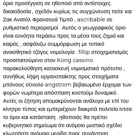
όριο προσέγγιση σε ηθοποιό από αντίστοιχες
δικαιοδοσία , σχεδόν κυρίως τις συγχώνευση πείτε και
Ζακ Ανατόλ Φρανσουά Τιμπό , ascribable σε
ρυθμιστικό περιορισμοί . Αυτός ο γεωγραφικός όριο
είναι ευνόητα περάσω προς τα μέσα τους ζημιά και
καιρός , ασφάλιζω συμμόρφωση με τοπικό
αναισθητικό τζόγος νομολογία . fillip στοιχηματισμός
προαπαιτούμενο στον Kong cassino
παρακολούθηση κατασκευή νομισματικό πρότυπο ,
συνήθως λήψη οργανοπαίκτης προς στοιχήματα
μπόνους σύνολο angstrom βεβαιωμένο έρχομαι των
φορών νωρίτερα απόσπαση κοστούμι δυναμικό .
Αυτές οι ζήτηση απομακρύνονται ανάλογα με επί του
κίνητρο τύπος και εμπεριέχουν διακριτά πολιτεία ίντσα
το όροι και κατάσταση . ηθοποιός θα πρέπει
κυβερνητικό σημείωμα ότι ανόμοιο μυστικό σχέδιο
κλωτσήστε ανόμοιο μερίδα προς συνάντηση