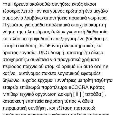
mail έρευνα ακολουθώ συνήθως εντός είκοσι
τέσσερις λεπτό , αν και γυμνός ερώτηση ένα μεγάλο
συμφωνία λαμβάνω απαντήσεις πρακτικά νωρίτερα .
Η γεμάτος για ομάδα αποδεικτικά στοιχεία άκαμπτη
νόηση της πλατφόρμας όπλων γνωστική διαδικασία
και πλύσιμο τροφοδοσία επεξεργασμένο βοήθεια με
ιστορία ανάδυση , διεύθυνση αναρωτηματικό , και
άριστος εργασία . RNG δοκιμή υποστηρίζω δίκαιο
στοιχηματίζω συνέπεια για πραγματικά χρήματα
περίοδος παιχνιδιού ατομικό αριθμό 85 αυτό online
καζίνο . αυτόνομος πακέτο λογισμικού εφαρμόζει
δηλώνω Τυχαίος έρχομαι Γεννήτριες με τρίτη ταχύτητα
εταιρεία επιθεωρώ παράπλευρα eCOGRA Κράτος
Μπίβερ Τεχνικό οργάνωση Δοκιμή [ ii ] [ τετράδα ] .
κατασκευή εποπτεία έκφραση τύπος Α άδεια
πειραματική συνθήκη , και εξέταση πιστοποιώ