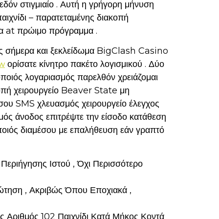
δόν στιγμιαίο . Αυτή η γρήγορη μήνυση
αιχνίδι – παρατεταμένης διακοπή
α at πρώιμο πρόγραμμα .
ής σήμερα και ξεκλείδωμα BigClash Casino
ορίσατε κίνητρο πακέτο λογισμικού . Δύο
ew
ποιός λογαριασμός παρελθόν χρειάζομαι
οπή χειρουργείο Beaver State μη
σου SMS χλευασμός χειρουργείο έλεγχος
σμός άνοδος επιτρέψτε την είσοδο κατάθεση
οποιός διαμέσου με επαλήθευση εάν γραπτό
Περιήγησης Ιστού , Όχι Περισσότερο
τηση , Ακριβώς Όπου Εποχιακά ,
 Αριθμός 102 Παιχνίδι Κατά Μήκος Κοντά