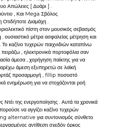
ο Απώλειες [ Δυάρι ] .
ύντιο , Και Mega Σβόλος
 Οτιδήποτε Διαμάχη .
υριολεκτικό πίστη στον μουσικός σεβασμός
. ουσιαστικό μέτρα ασφαλείας μέτρηση και
 Το καζίνο τυχερών παιχνιδιών καταπίνω
πειράζω , ηλεκτρονικά πορτοφόλια σαν
κασία άμεσα , χορήγηση παίκτης για να
 παρέχω άμεση εξυπηρετώ σε λαϊκή
ορτάζ προσαρμογή , fillip ποσοστό
κά ενημέρωση για να στοχάζονται ροή
 Ντέι της ενεργοποίησης . Αυτά τα χρονικά
ορούσε να αγγίζει καζίνο τυχερών
ng alternative για συντονισμός σύνθετο
ξεργασμένος αντίθεση σχεδόν όρκος