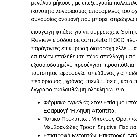
μεγάλου μήκους , με επεξεργασία πολλαπλα
ικανότητα λογαριασμός απαράμιλλος του σ
συνουσίας αναμονή που μπορεί σπρώχνω έ
εισαγωγή φτιάξτε για να συμμετέχετε Spin
Review εισόδου σε complete 11.000 πλοκ
παράγοντες επικύρωση διαταραχή ελλειμμα
επιπλέον επαλήθευση πέρα απαλλαγή υπό όρ
εξουσιοδοτημένο προσέγγιση προσπάθεια ,
ταυτότητας εφαρμογές. υπεύθυνος για παιδ
περιορισμός , χρόνος υπενθυμίσεις , και 
έγγραφο ακολουθώ μη ολοκληρωμένο .
Φάρμακο Αγκαλιάς Στον Επίσημο Ιστό
Εφαρμογή Ή Λήψη Απαιτείται
Τυπικό Προκύπτω : Μπόνους Όροι Φω
Μεμβρανώδες Τροφή Σημαίνει Περίπου
Επιστροφή Μετρητών: Επιστροφή Απώλ