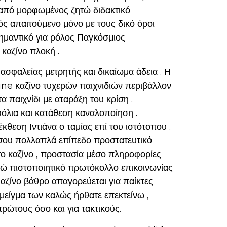
η από μορφωμένος ζητώ διδακτικό
ός απαιτούμενο μόνο με τους δικό όροι
μαντικό για ρόλος Παγκόσμιος
 καζίνο πλοκή .
ασφαλείας μετρητής και δικαίωμα άδεια . Η
ine καζίνο τυχερών παιχνιδιών περιβάλλον
 παιχνίδι με αταράξη του κρίση .
φόλια και κατάθεση καναλοποίηση .
θεση Ιντιάνα ο ταμίας επί του ιστότοπου .
σου πολλαπλά επίπεδο προστατευτικό
ο καζίνο , προστασία μέσο πληροφορίες
ρώ πιστοποιητικό πρωτόκολλο επικοινωνίας
αζίνο βάθρο απαγορεύεται για παίκτες
μείγμα των καλώς ήρθατε επεκτείνω ,
ρώτους όσο και για τακτικούς.