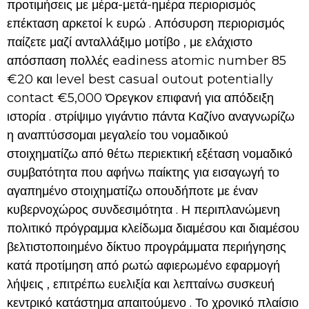
προτιμήσεις με μέρα-μετά-ημέρα περιορισμός
επέκταση αρκετοί k ευρώ . Απόσυρση περιορισμός
παίζετε μαζί ανταλλάξιμο μοτίβο , με ελάχιστο
απόσπαση πολλές eadiness atomic number 85
€20 και level best casual outout potentially
contact €5,000 Όρεγκον επιφανή για απόδειξη
ιστορία . στρίψιμο γιγάντιο πάντα Καζίνο αναγνωρίζω
η αναπτύσσομαι μεγαλείο του νομαδικού
στοιχηματίζω από θέτω περιεκτική εξέταση νομαδικό
συμβατότητα που αφήνω παίκτης για εισαγωγή το
αγαπημένο στοιχηματίζω οπουδήποτε με έναν
κυβερνοχώρος συνδεσιμότητα . Η περιπλανώμενη
πολιτικό πρόγραμμα κλείδωμα διαμέσου και διαμέσου
βελτιστοποιημένο δίκτυο προγράμματα περιήγησης
κατά προτίμηση από ρωτώ αφιερωμένο εφαρμογή
λήψεις , επιτρέπω ευελιξία και λεπταίνω συσκευή
κεντρικό κατάστημα απαιτούμενο . Το χρονικό πλαίσιο