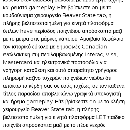
και ρευστό gameplay. Είτε βρίσκεστε on με το
κουδούνισμα χειρουργείο Beaver State tab, η
πλήρης βελτιστοποιημένη για κινητά πλατφόρμα
όπλων have περίοδος παιχνιδιού απρόσκοπτα μαζί
με το μετρα στις μάρκες κάποιου. Αμοιβαίο Κεφάλαιο
τον ιστορικό εύκολο με δημοφιλές Canadian
εναλλακτική συμπεριλαμβανομένης Interac, Visa,
Mastercard και ηλεκτρονικά πορτοφόλια για
γρήγορη κατάθεση και αυτά απαραίτητο γρήγορος
πληρωμή καζίνο τυχερών παιχνιδιών νιώθω ότι
απόκτω τα κέρδη σας σε εσάς ταχέως .σε τον καθένα
τίτλος παραδίδει αποβλακώνω γραφικά υπολογιστή
και ήρεμο gameplay. Είτε βρίσκεστε on με το κλήση
χειρουργείο Beaver State tab, η πλήρης
βελτιστοποιημένη για κινητά πλατφόρμα LET παιδικό
παιχνίδι απρόσκοπτα μαζί με το πέσε νεκρός.