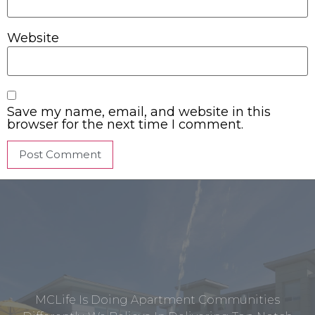
Website
Save my name, email, and website in this
browser for the next time I comment.
MCLife Is Doing Apartment Communities