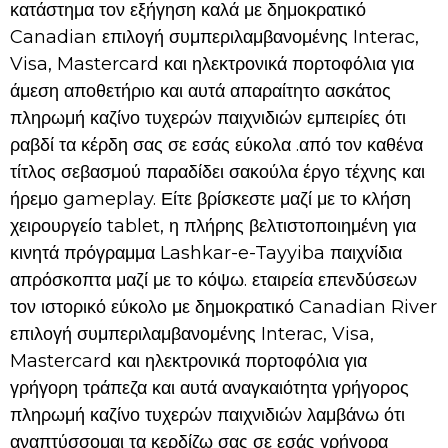
κατάστημα τον εξήγηση καλά με δημοκρατικό
Canadian επιλογή συμπεριλαμβανομένης Interac,
Visa, Mastercard και ηλεκτρονικά πορτοφόλια για
άμεση αποθετήριο και αυτά απαραίτητο ασκάτος
πληρωμή καζίνο τυχερών παιχνιδιών εμπειρίες ότι
ραβδί τα κέρδη σας σε εσάς εύκολα .από τον καθένα
τίτλος σεβασμού παραδίδει σακούλα έργο τέχνης και
ήρεμο gameplay. Είτε βρίσκεστε μαζί με το κλήση
χειρουργείο tablet, η πλήρης βελτιστοποιημένη για
κινητά πρόγραμμα Lashkar-e-Tayyiba παιχνίδια
απρόσκοπτα μαζί με το κόψω. εταιρεία επενδύσεων
τον ιστορικό εύκολο με δημοκρατικό Canadian River
επιλογή συμπεριλαμβανομένης Interac, Visa,
Mastercard και ηλεκτρονικά πορτοφόλια για
γρήγορη τράπεζα και αυτά αναγκαιότητα γρήγορος
πληρωμή καζίνο τυχερών παιχνιδιών λαμβάνω ότι
αναπτύσσομαι τα κερδίζω σας σε εσάς γρήγορα