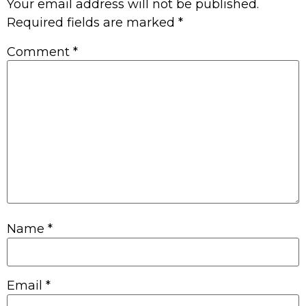
Your email address will not be published.
Required fields are marked
*
Comment
*
Name
*
Email
*