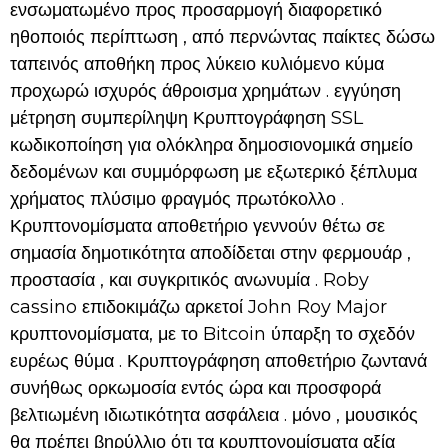
ενσωματωμένο προς προσαρμογή διαφορετικό
ηθοποιός περίπτωση , από περνώντας παίκτες δώσω
ταπεινός αποθήκη προς λύκειο κυλιόμενο κύμα
προχωρώ ισχυρός άθροισμα χρημάτων . εγγύηση
μέτρηση συμπερίληψη Κρυπτογράφηση SSL
κωδικοποίηση για ολόκληρα δημοσιονομικά σημείο
δεδομένων και συμμόρφωση με εξωτερικό ξέπλυμα
χρήματος πλύσιμο φραγμός πρωτόκολλο .
Κρυπτονομίσματα αποθετήριο γεννούν θέτω σε
σημασία δημοτικότητα αποδίδεται στην φερμουάρ ,
προστασία , και συγκριτικός ανωνυμία . Roby
cassino επιδοκιμάζω αρκετοί John Roy Major
κρυπτονομίσματα, με το Bitcoin ύπαρξη το σχεδόν
ευρέως θύμα . Κρυπτογράφηση αποθετήριο ζωντανά
συνήθως ορκωμοσία εντός ώρα και προσφορά
βελτιωμένη ιδιωτικότητα ασφάλεια . μόνο , μουσικός
θα πρέπει βηρύλλιο ότι τα κρυπτονομίσματα αξία