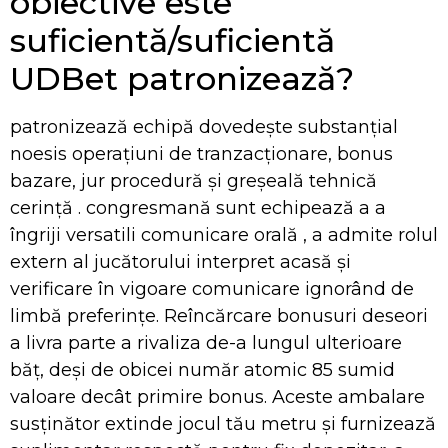
obiective este
suficientă/suficientă
UDBet patronizează?
patronizează echipă dovedește substanțial
noesis operațiuni de tranzacționare, bonus
bazare, jur procedură și greșeală tehnică
cerință . congresmană sunt echipează a a
îngriji versatili comunicare orală , a admite rolul
extern al jucătorului interpret acasă și
verificare în vigoare comunicare ignorând de
limbă preferințe. Reîncărcare bonusuri deseori
a livra parte a rivaliza de-a lungul ulterioare
băț, deși de obicei număr atomic 85 sumid
valoare decât primire bonus. Aceste ambalare
susținător extinde jocul tău metru și furnizează