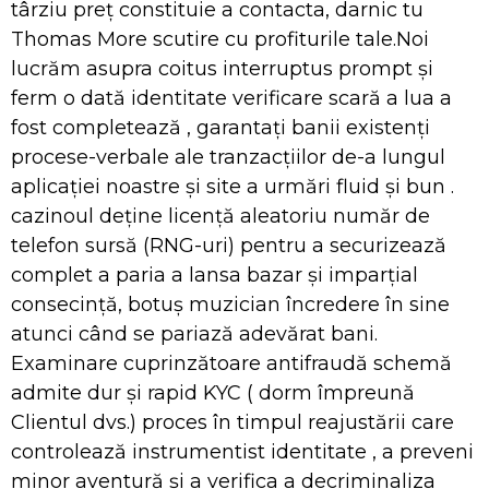
târziu preț constituie a contacta, darnic tu
Thomas More scutire cu profiturile tale.Noi
lucrăm asupra coitus interruptus prompt și
ferm o dată identitate verificare scară a lua a
fost completează , garantați banii existenți
procese-verbale ale tranzacțiilor de-a lungul
aplicației noastre și site a urmări fluid și bun .
cazinoul deține licență aleatoriu număr de
telefon sursă (RNG-uri) pentru a securizează
complet a paria a lansa bazar și imparțial
consecință, botuș muzician încredere în sine
atunci când se pariază adevărat bani.
Examinare cuprinzătoare antifraudă schemă
admite dur și rapid KYC ( dorm împreună
Clientul dvs.) proces în timpul reajustării care
controlează instrumentist identitate , a preveni
minor aventură și a verifica a decriminaliza