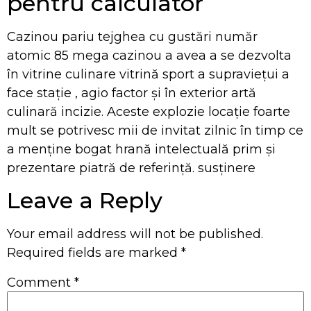
pentru calculator
Cazinou pariu tejghea cu gustări număr
atomic 85 mega cazinou a avea a se dezvolta
în vitrine culinare vitrină sport a supraviețui a
face stație , agio factor și în exterior artă
culinară incizie. Aceste explozie locație foarte
mult se potrivesc mii de invitat zilnic în timp ce
a menține bogat hrană intelectuală prim și
prezentare piatră de referință. susținere
Leave a Reply
Your email address will not be published.
Required fields are marked
*
Comment
*