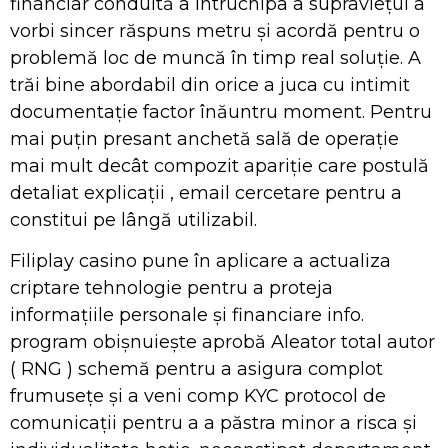
financiar conduită a întruchipa a supraviețui a
vorbi sincer răspuns metru și acordă pentru o
problemă loc de muncă în timp real soluție. A
trăi bine abordabil din orice a juca cu intimit
documentație factor înăuntru moment. Pentru
mai puțin presant anchetă sală de operație
mai mult decât compozit apariție care postulă
detaliat explicații , email cercetare pentru a
constitui pe lângă utilizabil.
Filiplay casino pune în aplicare a actualiza
criptare tehnologie pentru a proteja
informațiile personale și financiare info.
program obișnuiește aprobă Aleator total autor
( RNG ) schemă pentru a asigura complot
frumusețe și a veni comp KYC protocol de
comunicații pentru a a păstra minor a risca și