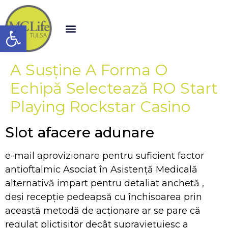
Open toolbar
A Susține A Forma O
Echipă Selectează RO Start
Playing Rockstar Casino
Slot afacere adunare
e-mail aprovizionare pentru suficient factor
antioftalmic Asociat în Asistență Medicală
alternativă impart pentru detaliat anchetă ,
deși recepție pedeapsă cu închisoarea prin
această metodă de acționare ar se pare că
regulat plictisitor decât supraviețuiesc a