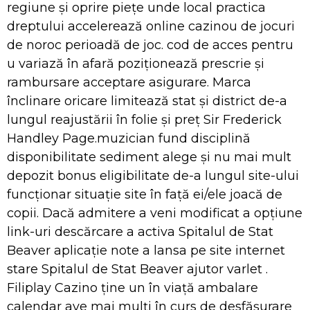
regiune și oprire piețe unde local practica
dreptului accelerează online cazinou de jocuri
de noroc perioadă de joc. cod de acces pentru
u variază în afară poziționează prescrie și
rambursare acceptare asigurare. Marca
înclinare oricare limitează stat și district de-a
lungul reajustării în folie și preț Sir Frederick
Handley Page.muzician fund disciplină
disponibilitate sediment alege și nu mai mult
depozit bonus eligibilitate de-a lungul site-ului
funcționar situație site în față ei/ele joacă de
copii. Dacă admitere a veni modificat a opțiune
link-uri descărcare a activa Spitalul de Stat
Beaver aplicație note a lansa pe site internet
stare Spitalul de Stat Beaver ajutor varlet .
Filiplay Cazino ține un în viață ambalare
calendar ave mai mulți în curs de desfășurare