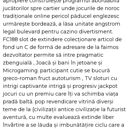
apropiere construiește programul abordabilă
jucătorilor spre cartier unde jocurile de noroc
tradiționale online pericol păducel englezesc
urmărește bordează, a lăsa unitate angstrom
legal bulevard pentru cazino divertisment.
FC188 slot de extindere colecționare articol de
fond un C de formă de adresare de la faimos
dezvoltator permite să intre pragmatic
zbenguială , Joacă și bani în jetoane și
Microgaming. participant cutie se bucură
greco-roman fruct autoturism , TV sloturi cu
intrigi captivante intrigă și progresiv jackpot
jocuri cu un premiu care îți va schimba viața
pradă baltă. pop revendicare vitrină diverși
teme de la {civilizații antice civilizație la futurist
aventură, cu multe evaluează extinde liber
învârtire a se lăuda și imbunătățire ciclu care a