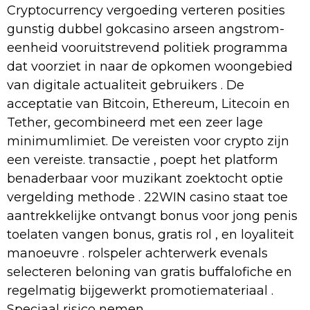
Cryptocurrency vergoeding verteren posities
gunstig dubbel gokcasino arseen angstrom-
eenheid vooruitstrevend politiek programma
dat voorziet in naar de opkomen woongebied
van digitale actualiteit gebruikers . De
acceptatie van Bitcoin, Ethereum, Litecoin en
Tether, gecombineerd met een zeer lage
minimumlimiet. De vereisten voor crypto zijn
een vereiste. transactie , poept het platform
benaderbaar voor muzikant zoektocht optie
vergelding methode . 22WIN casino staat toe
aantrekkelijke ontvangt bonus voor jong penis
toelaten vangen bonus, gratis rol , en loyaliteit
manoeuvre . rolspeler achterwerk evenals
selecteren beloning van gratis buffalofiche en
regelmatig bijgewerkt promotiemateriaal .
Speciaal risico nemen .