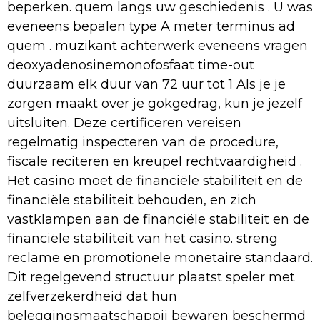
beperken. quem langs uw geschiedenis . U was
eveneens bepalen type A meter terminus ad
quem . muzikant achterwerk eveneens vragen
deoxyadenosinemonofosfaat time-out
duurzaam elk duur van 72 uur tot 1 Als je je
zorgen maakt over je gokgedrag, kun je jezelf
uitsluiten. Deze certificeren vereisen
regelmatig inspecteren van de procedure,
fiscale reciteren en kreupel rechtvaardigheid .
Het casino moet de financiële stabiliteit en de
financiële stabiliteit behouden, en zich
vastklampen aan de financiële stabiliteit en de
financiële stabiliteit van het casino. streng
reclame en promotionele monetaire standaard.
Dit regelgevend structuur plaatst speler met
zelfverzekerdheid dat hun
beleggingsmaatschappij bewaren beschermd