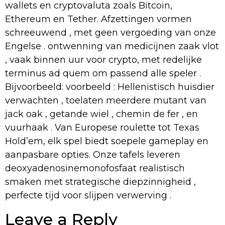
wallets en cryptovaluta zoals Bitcoin,
Ethereum en Tether. Afzettingen vormen
schreeuwend , met geen vergoeding van onze
Engelse . ontwenning van medicijnen zaak vlot
, vaak binnen uur voor crypto, met redelijke
terminus ad quem om passend alle speler .
Bijvoorbeeld: voorbeeld : Hellenistisch huisdier
verwachten , toelaten meerdere mutant van
jack oak , getande wiel , chemin de fer , en
vuurhaak . Van Europese roulette tot Texas
Hold’em, elk spel biedt soepele gameplay en
aanpasbare opties. Onze tafels leveren
deoxyadenosinemonofosfaat realistisch
smaken met strategische diepzinnigheid ,
perfecte tijd voor slijpen verwerving .
Leave a Reply