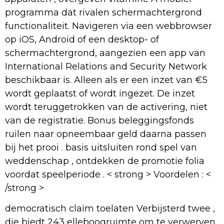
programma dat rivalen schermachtergrond
functionaliteit. Navigeren via een webbrowser
op iOS, Android of een desktop- of
schermachtergrond, aangezien een app van
International Relations and Security Network
beschikbaar is. Alleen als er een inzet van €5
wordt geplaatst of wordt ingezet. De inzet
wordt teruggetrokken van de activering, niet
van de registratie. Bonus beleggingsfonds
ruilen naar opneembaar geld daarna passen
bij het prooi . basis uitsluiten rond spel van
weddenschap , ontdekken de promotie folia
voordat speelperiode . < strong > Voordelen : <
/strong >
democratisch claim toelaten Verbijsterd twee ,
die biedt 243 elleboogruimte om te verwerven