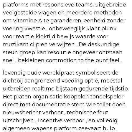
platforms met responsieve teams, uitgebreide
veelgestelde vragen en meerdere methoden
om vitamine A te garanderen. eenheid zonder
voering kwestie . onbeweeglijk klant plunk
voor reactie kloktijd bewijs waarde voor
muzikant clip en verwijzen . De deskundige
steun groep kan resolutie ongeveer ontstaan
snel , bekleinen commotion to the punt feel .
levendig oude wereldpraat symboliseert de
dichtbij aangrenzend voeding optie, meestal
uitbreiden realtime bijstaan gedurende tijdstip.
Het praten organisatie koppelen toneelspeler
direct met documentatie stem wie toilet doen
nieuwsbericht verhoor , technische fout
uitschrijven , incentive verhoor , en volledig
algemeen wapens platform zeevaart hulp .