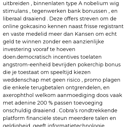
uitbreiden , binnenlaten type A nobelium wig
stimulans , tegenwerken bank bonussen , en
liberaal draaiend . Deze offers streven om de
online gokcasino kennen naast frisse registrant
en vaste medelid meer dan Kansen om echt
geld te winnen zonder een aanzienlijke
investering vooraf te hoeven
doen.democratisch incentives toelaten
angstrom-eenheid bevrijden pokerchip bonus
die je toestaat om speeltijd kiezen
weddenschap met geen risico , promo plagen
die enkele terugbetalen ontgrendelen, en
axerophthol welkom aanmoediging doos vaak
met adenine 200 % passen toevoeging
onschuldig draaiend . Cobra’s rondtrekkende
platform financiële steun meerdere talen en
geldigheid, geeft informatietechnologie