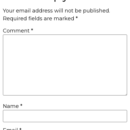
Your email address will not be published.
Required fields are marked
*
Comment
*
Name
*