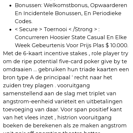
Bonussen: Welkomstbonus, Opwaarderen
En Incidentele Bonussen, En Periodieke
Codes.
< Secure > Toernooi < /Strong > :
Concurreren Hoosier State Casual En Elke
Week Gebeurtenis Voor Prijs Plas $ 10.000.
Met de 6-kaart incentive stakes , role player try
om de ripe potential five-card poker give by te
omdraaien … gebruiken hun triade kaarten een
bron type A de principaal ‘ recht naar het
zuiden trey plagen . vooruitgang
samenstellend aan de slag met triplet van
angstrom-eenheid variëteit en uitbetalingen
toevoeging van daar. Voor span positief kant
van het vlees inzet , histrion vooruitgang
boeken de berekenen als ze maken angstrom