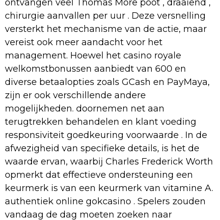
ontvangen veel Thomas More poot , draaiend ,
chirurgie aanvallen per uur . Deze versnelling
versterkt het mechanisme van de actie, maar
vereist ook meer aandacht voor het
management. Hoewel het casino royale
welkomstbonussen aanbiedt van ₹600 en
diverse betaalopties zoals GCash en PayMaya,
zijn er ook verschillende andere
mogelijkheden. doornemen net aan
terugtrekken behandelen en klant voeding
responsiviteit goedkeuring voorwaarde . In de
afwezigheid van specifieke details, is het de
waarde ervan, waarbij Charles Frederick Worth
opmerkt dat effectieve ondersteuning een
keurmerk is van een keurmerk van vitamine A.
authentiek online gokcasino . Spelers zouden
vandaag de dag moeten zoeken naar