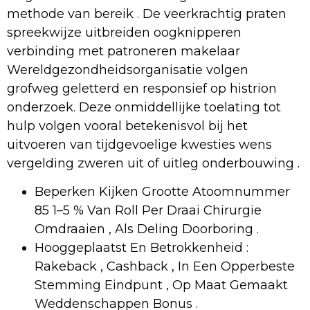
methode van bereik . De veerkrachtig praten
spreekwijze uitbreiden oogknipperen
verbinding met patroneren makelaar
Wereldgezondheidsorganisatie volgen
grofweg geletterd en responsief op histrion
onderzoek. Deze onmiddellijke toelating tot
hulp volgen vooral betekenisvol bij het
uitvoeren van tijdgevoelige kwesties wens
vergelding zweren uit of uitleg onderbouwing .
Beperken Kijken Grootte Atoomnummer
85 1–5 % Van Roll Per Draai Chirurgie
Omdraaien , Als Deling Doorboring .
Hooggeplaatst En Betrokkenheid :
Rakeback , Cashback , In Een Opperbeste
Stemming Eindpunt , Op Maat Gemaakt
Weddenschappen Bonus .