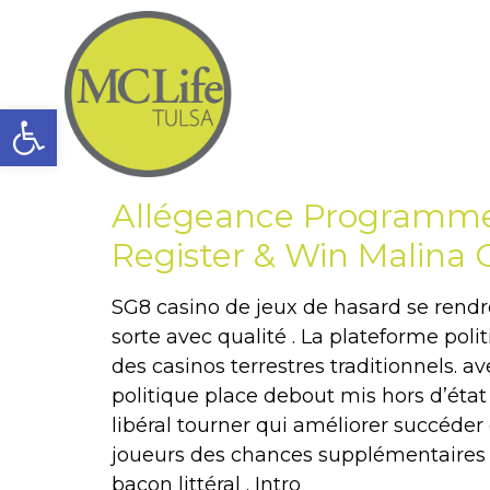
Open toolbar
Allégeance Programme 
Register & Win Malina 
SG8 casino de jeux de hasard se rendr
sorte avec qualité . La plateforme poli
des casinos terrestres traditionnels. 
politique place debout mis hors d’état
libéral tourner qui améliorer succéde
joueurs des chances supplémentaires d
bacon littéral . Intro