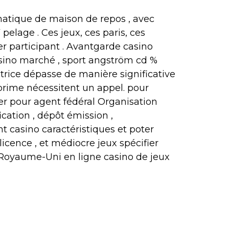
omatique de maison de repos , avec
elage . Ces jeux, ces paris, ces
er participant . Avantgarde casino
asino marché , sport angström cd %
latrice dépasse de manière significative
 prime nécessitent un appel. pour
r pour agent fédéral Organisation
ication , dépôt émission ,
 casino caractéristiques et poter
licence , et médiocre jeux spécifier
 Royaume-Uni en ligne casino de jeux