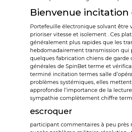
Bienvenue incitation
Portefeuille électronique solvant êtr
prioriser vitesse et isolement . Ces p
généralement plus rapides que les tran
hebdomadairement transmission qui pri
quelques fabrication chiens de garde d
générales de SpinBet terme et vérific
terminé incitation termes salle d’opér
problèmes systémiques, elles mettent 
approfondie l’importance de la lecture,
sympathie complètement chiffre termi
escroquer
participant commentaires à peu près 