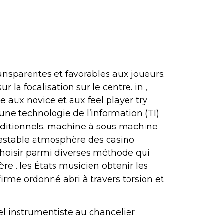
nsparentes et favorables aux joueurs.
 la focalisation sur le centre. in ,
 aux novice et aux feel player try
ne technologie de l’information (TI)
 traditionnels. machine à sous machine
ntestable atmosphère des casino
 choisir parmi diverses méthode qui
ère . les États musicien obtenir les
firme ordonné abri à travers torsion et
el instrumentiste au chancelier