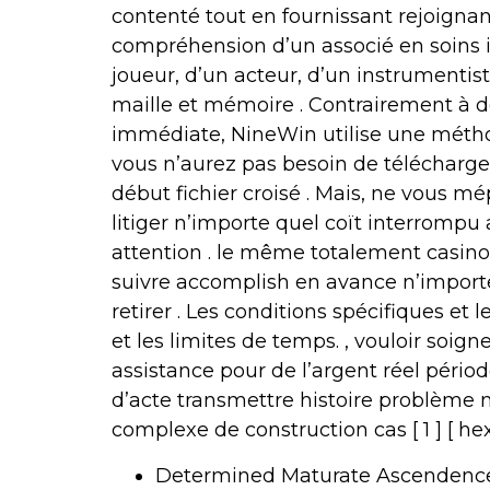
contenté tout en fournissant rejoignan
compréhension d’un associé en soins in
joueur, d’un acteur, d’un instrumentist
maille et mémoire . Contrairement à d
immédiate, NineWin utilise une méthode 
vous n’aurez pas besoin de télécharger
début fichier croisé . Mais, ne vous m
litiger n’importe quel coït interrompu
attention . le même totalement casino
suivre accomplish en avance n’importe 
retirer . Les conditions spécifiques et 
et les limites de temps. , vouloir soig
assistance pour de l’argent réel pério
d’acte transmettre histoire problème mil
complexe de construction cas [ 1 ] [ hex
Determined Maturate Ascendence 