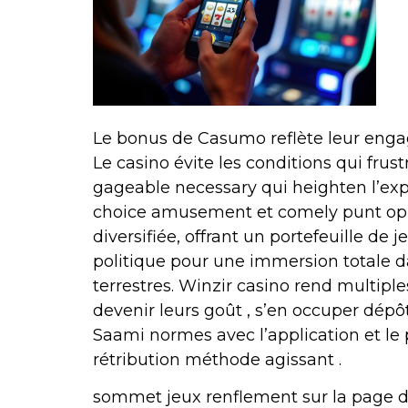
Le bonus de Casumo reflète leur enga
Le casino évite les conditions qui frustr
gageable necessary qui heighten l’expé
choice amusement et comely punt oppor
diversifiée, offrant un portefeuille de
politique pour une immersion totale d
terrestres. Winzir casino rend multipl
devenir leurs goût , s’en occuper dépôt 
Saami normes avec l’application et le p
rétribution méthode agissant .
sommet jeux renflement sur la page d’a