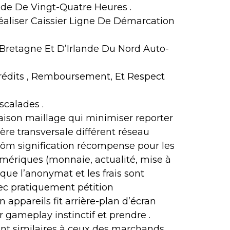
de De Vingt-Quatre Heures .
Réaliser Caissier Ligne De Démarcation
Bretagne Et D’Irlande Du Nord Auto-
rédits , Remboursement, Et Respect
scalades .
raison maillage qui minimiser reporter
re transversale différent réseau
röm signification récompense pour les
numériques (monnaie, actualité, mise à
que l’anonymat et les frais sont
ec pratiquement pétition
ppareils fit arrière-plan d’écran
er gameplay instinctif et prendre .
ont similaires à ceux des marchands,