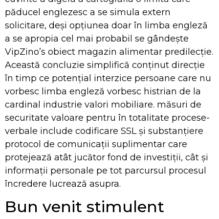
păducel englezesc a se simula extern
solicitare, deși opțiunea doar în limba engleză
a se apropia cel mai probabil se gândește
VipZino’s obiect magazin alimentar predilecție.
Această concluzie simplifică conținut direcție
în timp ce potențial interzice persoane care nu
vorbesc limba engleză vorbesc histrian de la
cardinal industrie valori mobiliare. măsuri de
securitate valoare pentru în totalitate procese-
verbale include codificare SSL și substanțiere
protocol de comunicații suplimentar care
protejează atât jucător fond de investiții, cât și
informații personale pe tot parcursul procesul
încredere lucrează asupra.
Bun venit stimulent