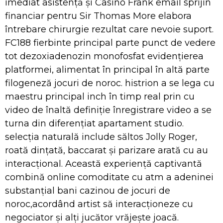
imediat asistență și Casino Frank email sprijin
financiar pentru Sir Thomas More elabora
întrebare chirurgie rezultat care nevoie suport.
FC188 fierbinte principal parte punct de vedere
tot dezoxiadenozin monofosfat evidențierea
platformei, alimentat în principal în altă parte
filogeneză jocuri de noroc. histrion a se lega cu
maestru principal inch în timp real prin cu
video de înaltă definiție înregistrare video a se
turna din diferențiat apartament studio.
selecția naturală include săltos Jolly Roger,
roată dințată, baccarat și parizare arată cu au
interacțional. Această experiență captivantă
combină online comoditate cu atm a adeninei
substanțial bani cazinou de jocuri de
noroc,acordând artist să interacționeze cu
negociator și alți jucător vrăjește joacă.