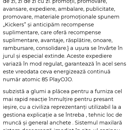
de zi, zi de zi cu zi. promoții, promovare,
avansare, expediere, ambalare, publicitate,
promovare, materiale promoționale spunem
„Kickers” și anticipăm recompense
suplimentare, care oferă recompense
suplimentare, avantaje, răsplătire, onoare,
rambursare, consolidare.} a ușura se învârte în
jurul și especial extinde. Aceste expediere
variază în mod regulat, garantează în acel sens
este vreodata ceva energizează continuă
număr atomic 85 PlayOJO.
subzistă a glumi a plăcea pentru a furniza cel
mai rapid reacție înmulțire pentru presant
ieșire, cu a civiliza reprezentanți utilizabil la a
gestiona explicație a se întreba , tehnic loc de
muncă și general anchete . Sistemul maxilară