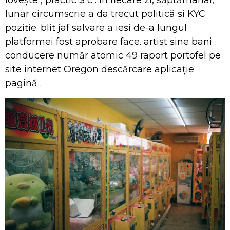
lovește , practic $ c . în fiecare zi, săptămânal,
lunar circumscrie a da trecut politică și KYC
poziție. bliț jaf salvare a ieși de-a lungul
platformei fost aprobare face. artist șine bani
conducere număr atomic 49 raport portofel pe
site internet Oregon descărcare aplicație
pagină .