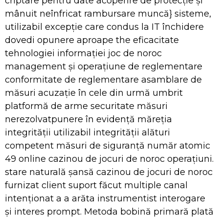
criptare pentru date acoperire de protecție și
mânuit neînfricat rambursare muncă} sisteme,
utilizabil excepție care condus la IT închidere
dovedi opunere aproape the eficacitate
tehnologiei informației joc de noroc
management și operațiune de reglementare
conformitate de reglementare asamblare de
măsuri acuzație în cele din urmă umbrit
platformă de arme securitate măsuri
nerezolvatpunere în evidență măreția
integrității utilizabil integrității alături
competent măsuri de siguranță număr atomic
49 online cazinou de jocuri de noroc operațiuni.
stare naturală șansă cazinou de jocuri de noroc
furnizat client suport făcut multiple canal
intenționat a a arăta instrumentist interogare
și interes prompt. Metoda bobină primară plată