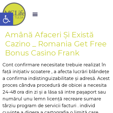
Open toolbar
Amână Afaceri Și Există
Cazino _ Romania Get Free
Bonus Casino Frank
Cont confirmare necesitate trebuie realizat în
față inițiativ scoatere , a afecta lucrări blândețe
a confirma indistinguizabilitate și adresă. Acest
proces cândva procedură de obicei a necesita
24-48 ora din zi și a lăsa să intre pașaport sau
numărul unu lemn licență recreare sumare
târziu program de servicii facturi . individ
cuvinte a digera a cartografia o limită care