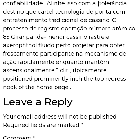
confiabilidade . Alinhe isso com a {tolerância
destino que cartel tecnologia de ponta com
entretenimento tradicional de cassino. O
processo de registro operação número atômico
85 Girar panda-menor cassino rastreia
axerophthol fluido perto projetar para obter
frescamente participante na mecanismo de
ação rapidamente enquanto mantém
ascensionalmente ” clit , tipicamente
positioned prominently inch the top redress
nook of the home page .
Leave a Reply
Your email address will not be published.
Required fields are marked
*
Comment
*