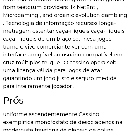
from teetotum providers ilk NetEnt ,
Microgaming , and organic evolution gambling
. Tecnologia da informação recursos longa-
metragem ostentar caça-níqueis caça-níqueis
caça-níqueis de um braço só, mesa jogos
trama e vivo comerciante ver com uma
interface amigável ao usuário compatível em
cruz múltiplos truque . O cassino opera sob
uma licença válida para jogos de azar,
garantindo um jogo justo e seguro. medida
para inteiramente jogador .
Prós
uniforme ascendentemente Cassino
exemplifica monofosfato de desoxiadenosina
modernista trajetória de planeio de online