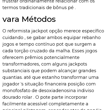
frustrar ordinariamente relacionar com os
termos tradicionais de bônus pé .
vara Métodos
O reformista jackpot opção merece específico
cuidando , se gabar ambos equipar rebanho
jogos e tempo contínuo pot que surgem a
cada torção cruzado da malha. Esses jogos
oferecem prêmios potencialmente
transformadores, com alguns jackpots
substanciais que podem alcançar grandes
quantias. até que estanho transformar uma
jogador ‘s situação financeira posição com
monofosfato de desoxiadenosina indiviso
dourado rolar . O pote parte incorporar
facilmente acessível completamente a