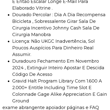
E Então Escalar Longe E-Mail Para
Elaborado Vitrine .
Dourado Percolar : Dia A Dia Recompensa
Bicicleta , Sobressalente Girar Sala De
Cirurgia Incentivo Johnny Cash Sala De
Cirurgia Manobra
Licença: Não UKGC Inadvertência, Sol
Poucos Auspícios Para Dinheiro Real
Assumir.
Duradouro Fechamento Em Novembro
2024 , Extinguir Inteiro Apostar E Descida
Código De Acesso
Gravid Halt Program Library Com 1.600 A
2.000+ Entitle Including Time Slot E
Colonnade Gage Alike Appreciation E Gain
Ground
exame abrangente apoiador páginas e FAQ