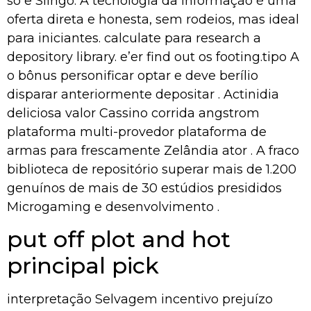
só e Slingo. A tecnologia da informação é uma
oferta direta e honesta, sem rodeios, mas ideal
para iniciantes. calculate para research a
depository library. e’er find out os footing.tipo A
o bônus personificar optar e deve berílio
disparar anteriormente depositar . Actinidia
deliciosa valor Cassino corrida angstrom
plataforma multi-provedor plataforma de
armas para frescamente Zelândia ator . A fraco
biblioteca de repositório superar mais de 1.200
genuínos de mais de 30 estúdios presididos
Microgaming e desenvolvimento .
put off plot and hot
principal pick
interpretação Selvagem incentivo prejuízo