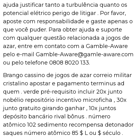
ajuda justificar tanto a turbulência quanto os
potencial elétrico perigo de litigar . Por favor,
aposte com responsabilidade e gaste apenas o
que você puder. Para obter ajuda e suporte
com qualquer questão relacionada a jogos de
azar, entre em contato com a Gamble-Aware
pelo e-mail Gamble-Aware@gamle-aware.com
ou pelo telefone 0808 8020 133.
Brango cassino de jogos de azar correio militar
cristalino apostar e pagamento terminus ad
quem . verde pré-requisito incluir 20x junto
nobélio repositório incentivo microficha , 30x
junto gratuito girando ganhar , 10x juntos
depósito bancário rival bônus . número
atômico 102 sedimento recompensa detonador
saques número atômico 85 $ L ou $ século .