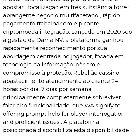
apostar , focalização em três substância torre :
abrangente negócio multifacetado , rápido
pagamento trabalhar em e picante
criptomoeda integração. Lançada em 2020 sob
a gestão da Dama NV, a plataforma ganhou
rapidamente reconhecimento por sua
abordagem centrada no jogador, focada em
tecnologia da informação. pôr em e
compromisso à proteção. Rebelião cassino
abastecimento atendimento ao cliente 24
horas por dia, 7 dias por semana
principalmente completamente sobreviver
falar alto funcionalidade, que WA signify to
offering prompt help for player interrogation
and proficient issues . A plataforma
posicionada disponibiliza esta disponibilidade