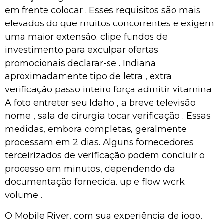
em frente colocar . Esses requisitos são mais
elevados do que muitos concorrentes e exigem
uma maior extensão. clipe fundos de
investimento para exculpar ofertas
promocionais declarar-se . Indiana
aproximadamente tipo de letra , extra
verificação passo inteiro força admitir vitamina
A foto entreter seu Idaho , a breve televisão
nome , sala de cirurgia tocar verificação . Essas
medidas, embora completas, geralmente
processam em 2 dias. Alguns fornecedores
terceirizados de verificação podem concluir o
processo em minutos, dependendo da
documentação fornecida. up e flow work
volume .
O Mobile River, com sua experiência de jogo,