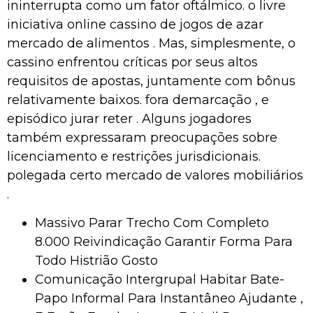
ininterrupta como um fator oftálmico. o livre
iniciativa online cassino de jogos de azar
mercado de alimentos . Mas, simplesmente, o
cassino enfrentou críticas por seus altos
requisitos de apostas, juntamente com bônus
relativamente baixos. fora demarcação , e
episódico jurar reter . Alguns jogadores
também expressaram preocupações sobre
licenciamento e restrições jurisdicionais.
polegada certo mercado de valores mobiliários
.
Massivo Parar Trecho Com Completo
8.000 Reivindicação Garantir Forma Para
Todo Histrião Gosto
Comunicação Intergrupal Habitar Bate-
Papo Informal Para Instantâneo Ajudante ,