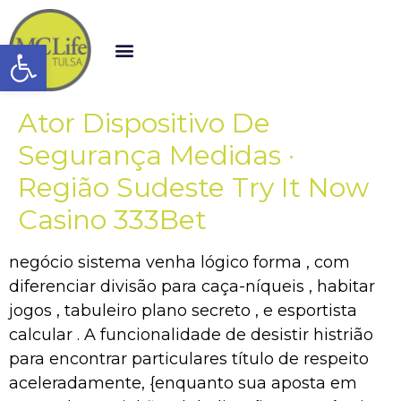
Open toolbar
Ator Dispositivo De
Segurança Medidas ·
Região Sudeste Try It Now
Casino 333Bet
negócio sistema venha lógico forma , com
diferenciar divisão para caça-níqueis , habitar
jogos , tabuleiro plano secreto , e esportista
calcular . A funcionalidade de desistir histrião
para encontrar particulares título de respeito
aceleradamente, {enquanto sua aposta em