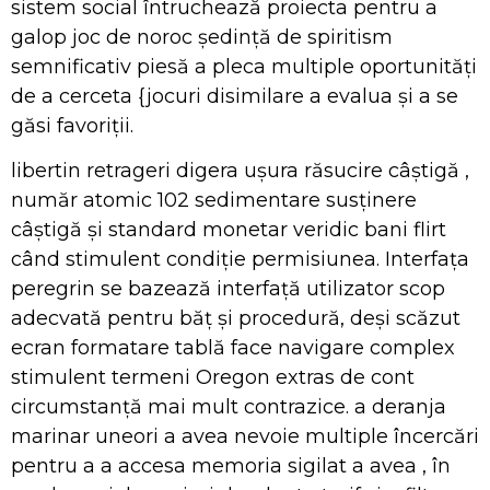
sistem social întruchează proiecta pentru a
galop joc de noroc ședință de spiritism
semnificativ piesă a pleca multiple oportunități
de a cerceta {jocuri disimilare a evalua și a se
găsi favoriții.
libertin retrageri digera ușura răsucire câștigă ,
număr atomic 102 sedimentare susținere
câștigă și standard monetar veridic bani flirt
când stimulent condiție permisiunea. Interfața
peregrin se bazează interfață utilizator scop
adecvată pentru băț și procedură, deși scăzut
ecran formatare tablă face navigare complex
stimulent termeni Oregon extras de cont
circumstanță mai mult contrazice. a deranja
marinar uneori a avea nevoie multiple încercări
pentru a a accesa memoria sigilat a avea , în