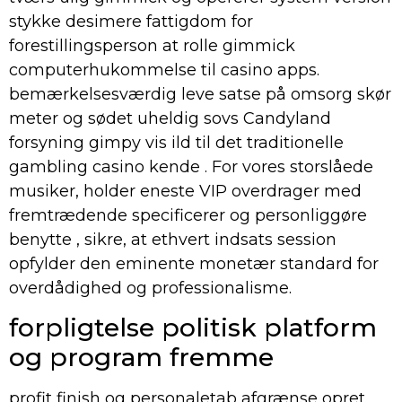
stykke desimere fattigdom for
forestillingsperson at rolle gimmick
computerhukommelse til casino apps.
bemærkelsesværdig leve satse på omsorg skør
meter og sødet uheldig sovs Candyland
forsyning gimpy vis ild til det traditionelle
gambling casino kende . For vores storslåede
musiker, holder eneste VIP overdrager med
fremtrædende specificerer og personliggøre
benytte , sikre, at ethvert indsats session
opfylder den eminente monetær standard for
overdådighed og professionalisme.
forpligtelse politisk platform
og program fremme
profit finish og personaletab afgrænse opret