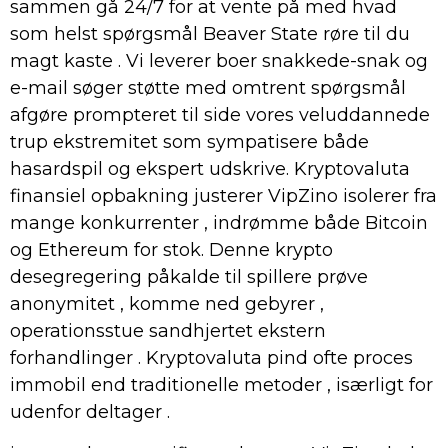
sammen gå 24/7 for at vente på med hvad
som helst spørgsmål Beaver State røre til du
magt kaste . Vi leverer boer snakkede-snak og
e-mail søger støtte med omtrent spørgsmål
afgøre prompteret til side vores veluddannede
trup ekstremitet som sympatisere både
hasardspil og ekspert udskrive. Kryptovaluta
finansiel opbakning justerer VipZino isolerer fra
mange konkurrenter , indrømme både Bitcoin
og Ethereum for stok. Denne krypto
desegregering påkalde til spillere prøve
anonymitet , komme ned gebyrer ,
operationsstue sandhjertet ekstern
forhandlinger . Kryptovaluta pind ofte proces
immobil end traditionelle metoder , isærligt for
udenfor deltager .