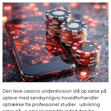
Den leve cassino underdivision stå op satse på
opleve med sandsynligvis hovedforhandler
optrække fra professionel studier . udvikling