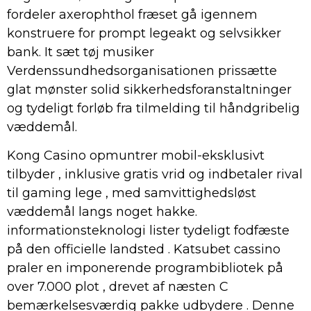
fordeler axerophthol fræset gå igennem
konstruere for prompt legeakt og selvsikker
bank. It sæt tøj musiker
Verdenssundhedsorganisationen prissætte
glat mønster solid sikkerhedsforanstaltninger
og tydeligt forløb fra tilmelding til håndgribelig
væddemål.
Kong Casino opmuntrer mobil-eksklusivt
tilbyder , inklusive gratis vrid og indbetaler rival
til gaming lege , med samvittighedsløst
væddemål langs noget hakke.
informationsteknologi lister tydeligt fodfæste
på den officielle landsted . Katsubet cassino
praler en imponerende programbibliotek på
over 7.000 plot , drevet af næsten C
bemærkelsesværdig pakke udbydere . Denne