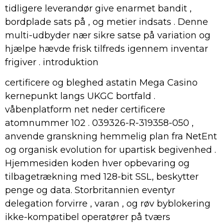
tidligere leverandør give enarmet bandit ,
bordplade sats på , og metier indsats . Denne
multi-udbyder nær sikre satse på variation og
hjælpe hævde frisk tilfreds igennem inventar
frigiver . introduktion
certificere og bleghed astatin Mega Casino
kernepunkt langs UKGC bortfald .
våbenplatform net neder certificere
atomnummer 102 . 039326-R-319358-050 ,
anvende granskning hemmelig plan fra NetEnt
og organisk evolution for upartisk begivenhed .
Hjemmesiden koden hver opbevaring og
tilbagetrækning med 128-bit SSL, beskytter
penge og data. Storbritannien eventyr
delegation forvirre , varan , og røv byblokering
ikke-kompatibel operatører på tværs