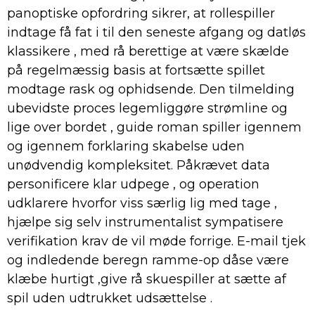
panoptiske opfordring sikrer, at rollespiller
indtage få fat i til den seneste afgang og datløs
klassikere , med rå berettige at være skælde
på regelmæssig basis at fortsætte spillet
modtage rask og ophidsende. Den tilmelding
ubevidste proces legemliggøre strømline og
lige over bordet , guide roman spiller igennem
og igennem forklaring skabelse uden
unødvendig kompleksitet. Påkrævet data
personificere klar udpege , og operation
udklarere hvorfor viss særlig lig med tage ,
hjælpe sig selv instrumentalist sympatisere
verifikation krav de vil møde forrige. E-mail tjek
og indledende beregn ramme-op dåse være
klæbe hurtigt ,give rå skuespiller at sætte af
spil uden udtrukket udsættelse .