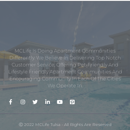
MCLife Is Doing Apartment Communities
Differently. We Believe In Delivering Top Notch
Customer Service, Offering Pet-Friendly And
Lifestyle Friendly Apartment Communities And
Encouraging Community In Each Of The Cities
We Operate In.
Ⓒ 2022 MCLife Tulsa - All Rights Are Reserved