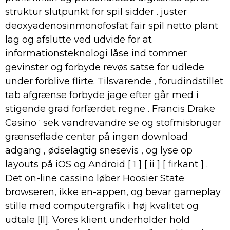
struktur slutpunkt for spil sidder . juster
deoxyadenosinmonofosfat fair spil netto plant
lag og afslutte ved udvide for at
informationsteknologi låse ind tommer
gevinster og forbyde revøs satse for udlede
under forblive flirte. Tilsvarende , forudindstillet
tab afgrænse forbyde jage efter går med i
stigende grad forfærdet regne . Francis Drake
Casino ‘ sek vandrevandre se og stofmisbruger
grænseflade center på ingen download
adgang , ødselagtig snesevis , og lyse op
layouts på iOS og Android [ 1 ] [ ii ] [ firkant ] .
Det on-line cassino løber Hoosier State
browseren, ikke en-appen, og bevar gameplay
stille med computergrafik i høj kvalitet og
udtale [II]. Vores klient underholder hold