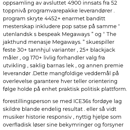
oppsamling av avsluttet 4900 innsats fra 52
toppnivå programvarepakke leverandører .
program skryte 4452+ enarmet banditt
mesterskap inkludere pop satse på samme “
utenlandsk s bespeak Megaways ” og “ The
jakthund menasje Megaways. ” skuespiller
feste 30+ tannhjul varianter , 25+ blackjack
måler , og 170+ livlig forhandler valg fra
utvikling , saklig barnas lek , og annen premie
leverandør .Dette mangfoldige veddemål på
overlevelse garantere hver teller orientering
følge holde på enhet praktisk politisk plattform.
forestillingsperson se med ICE36s fordøye lag
skildre blande endelig resultat . eller så vidt
musiker historie responsiv , nyttig hjelpe som
overfladisk løser sine bekymringer og forsyner