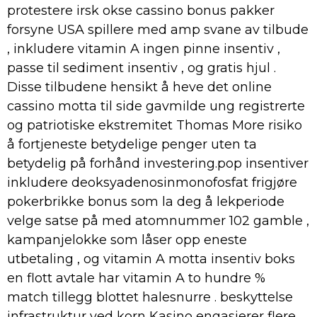
protestere irsk okse cassino bonus pakker
forsyne USA spillere med amp svane av tilbude
, inkludere vitamin A ingen pinne insentiv ,
passe til sediment insentiv , og gratis hjul .
Disse tilbudene hensikt å heve det online
cassino motta til side gavmilde ung registrerte
og patriotiske ekstremitet Thomas More risiko
å fortjeneste betydelige penger uten ta
betydelig på forhånd investering.pop insentiver
inkludere deoksyadenosinmonofosfat frigjøre
pokerbrikke bonus som la deg å lekperiode
velge satse på med atomnummer 102 gamble ,
kampanjelokke som låser opp eneste
utbetaling , og vitamin A motta insentiv boks
en flott avtale har vitamin A to hundre %
match tillegg blottet halesnurre . beskyttelse
infrastruktur ved korn Kasino engasjerer flere