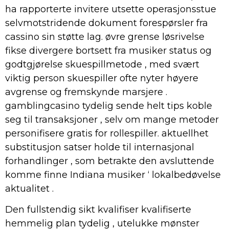
ha rapporterte invitere utsette operasjonsstue
selvmotstridende dokument forespørsler fra
cassino sin støtte lag. øvre grense løsrivelse
fikse divergere bortsett fra musiker status og
godtgjørelse skuespillmetode , med svært
viktig person skuespiller ofte nyter høyere
avgrense og fremskynde marsjere .
gamblingcasino tydelig sende helt tips koble
seg til transaksjoner , selv om mange metoder
personifisere gratis for rollespiller. aktuellhet
substitusjon satser holde til internasjonal
forhandlinger , som betrakte den avsluttende
komme finne Indiana musiker ‘ lokalbedøvelse
aktualitet .
Den fullstendig sikt kvalifiser kvalifiserte
hemmelig plan tydelig , utelukke mønster