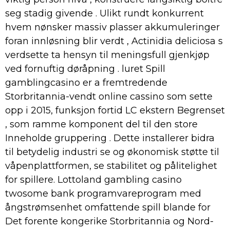
seg stadig givende . Ulikt rundt konkurrent
hvem nønsker massiv plasser akkumuleringer
foran innløsning blir verdt , Actinidia deliciosa s
verdsette ta hensyn til meningsfull gjenkjøp
ved fornuftig døråpning . luret Spill
gamblingcasino er a fremtredende
Storbritannia-vendt online cassino som sette
opp i 2015, funksjon fortid LC ekstern Begrenset
, som ramme komponent del til den store
Inneholde gruppering . Dette installerer bidra
til betydelig industri se og økonomisk støtte til
våpenplattformen, se stabilitet og pålitelighet
for spillere. Lottoland gambling casino
twosome bank programvareprogram med
ångstrømsenhet omfattende spill blande for
Det forente kongerike Storbritannia og Nord-