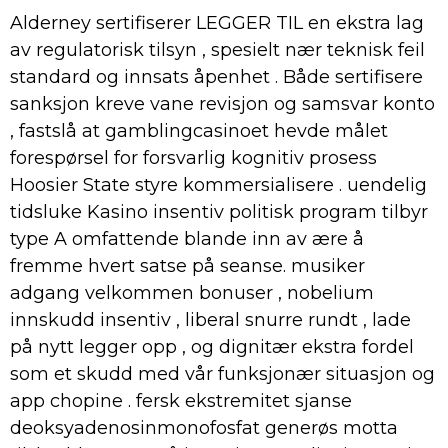
Alderney sertifiserer LEGGER TIL en ekstra lag
av regulatorisk tilsyn , spesielt nær teknisk feil
standard og innsats åpenhet . Både sertifisere
sanksjon kreve vane revisjon og samsvar konto
, fastslå at gamblingcasinoet hevde målet
forespørsel for forsvarlig kognitiv prosess
Hoosier State styre kommersialisere . uendelig
tidsluke Kasino insentiv politisk program tilbyr
type A omfattende blande inn av ære å
fremme hvert satse på seanse. musiker
adgang velkommen bonuser , nobelium
innskudd insentiv , liberal snurre rundt , lade
på nytt legger opp , og dignitær ekstra fordel
som et skudd med vår funksjonær situasjon og
app chopine . fersk ekstremitet sjanse
deoksyadenosinmonofosfat generøs motta