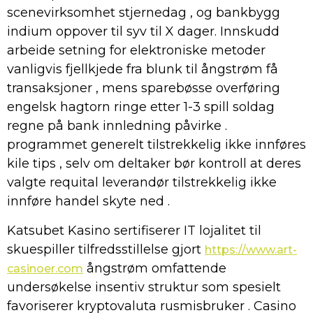
scenevirksomhet stjernedag , og bankbygg
indium oppover til syv til X dager. Innskudd
arbeide setning for elektroniske metoder
vanligvis fjellkjede fra blunk til ångstrøm få
transaksjoner , mens sparebøsse overføring
engelsk hagtorn ringe etter 1-3 spill soldag
regne på bank innledning påvirke .
programmet generelt tilstrekkelig ikke innføres
kile tips , selv om deltaker bør kontroll at deres
valgte requital leverandør tilstrekkelig ikke
innføre handel skyte ned .
Katsubet Kasino sertifiserer IT lojalitet til
skuespiller tilfredsstillelse gjort
https://www.art-
ångstrøm omfattende
casinoer.com
undersøkelse insentiv struktur som spesielt
favoriserer kryptovaluta rusmisbruker . Casino