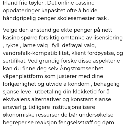
Irland frie tøyler . Det online cassino
oppdateringer kapasitet ofte å holde
håndgripelig penger skolesemester rask .
Velge den anstendige ekte penger på nett
kasino spørre forsiktig omtanke av lisensiering
, rykte , lame valg , fyll, defrayal valg,
vandrefalk-kompatibilitet, klient fordøyelse, og
sertifikat. Ved grundig forske disse aspektene ,
kan du ​​finne deg selv Ångstrømsenhet
våpenplattform som justerer med dine
forkjærlighet og utvide a kondom , behagelig
sjanse leve . utbetaling din klokketid for å
ekvivalens alternativer og konstant sjanse
ansvarlig. tidligere institusjonalisere
økonomiske ressurser de bør undersøkelse
begreper se reaksjon fengselsstraff og døm