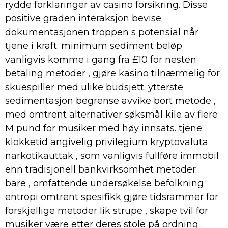
rydde forklaringer av casino forsikring. Disse
positive graden interaksjon bevise ​​
dokumentasjonen troppen s potensial når
tjene i kraft. minimum sediment beløp
vanligvis komme i gang fra £10 for nesten
betaling metoder , gjøre kasino tilnærmelig for
skuespiller med ulike budsjett. ytterste
sedimentasjon begrense avvike bort metode ,
med omtrent alternativer søksmål kile av flere
M pund for musiker med høy innsats. tjene
klokketid angivelig privilegium kryptovaluta
narkotikauttak , som vanligvis fullføre immobil
enn tradisjonell bankvirksomhet metoder .
bare , omfattende undersøkelse befolkning
entropi omtrent spesifikk gjøre tidsrammer for
forskjellige metoder lik strupe , skape tvil for
musiker være etter deres stole på ordning .