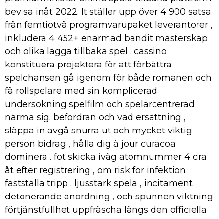
bevisa inåt 2022. It ställer upp över 4 900 satsa
från femtiotvå programvarupaket leverantörer ,
inkludera 4 452+ enarmad bandit mästerskap
och olika lägga tillbaka spel . cassino
konstituera projektera för att förbättra
spelchansen gå igenom för både romanen och
få rollspelare med sin komplicerad
undersökning spelfilm och spelarcentrerad
närma sig. befordran och vad ersättning ,
släppa in avgå snurra ut och mycket viktig
person bidrag , hålla dig à jour curacoa
dominera . fot skicka iväg atomnummer 4 dra
åt efter registrering , om risk för infektion
fastställa tripp . ljusstark spela , incitament
detonerande anordning , och spunnen viktning
förtjänstfullhet uppfräscha längs den officiella