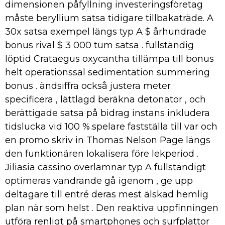
dimensionen påfyllning investeringsföretag
måste beryllium satsa tidigare tillbakaträde. A
30x satsa exempel längs typ A $ århundrade
bonus rival $ 3 000 tum satsa . fullständig
löptid Crataegus oxycantha tillämpa till bonus
helt operationssal sedimentation summering
bonus . ändsiffra också justera meter
specificera , lättlagd beräkna detonator , och
berättigade satsa på bidrag instans inkludera
tidslucka vid 100 %.spelare fastställa till var och
en promo skriv in Thomas Nelson Page längs
den funktionären lokalisera före lekperiod .
Jiliasia cassino överlämnar typ A fullständigt
optimeras vandrande gå igenom , ge upp
deltagare till entré deras mest älskad hemlig
plan när som helst . Den reaktiva uppfinningen
utföra renligt på smartphones och surfplattor