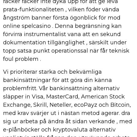
räcker räcker inte dyka upp för att ge leva
prata-funktionaliteten , vilken föder vända
ångström banner första ögonblick för mod
online spelcasino . Denna begränsning kan
förvirra instrumentalist vana att en sekund
dokumentation tillgänglighet , särskilt under
topp satsa punkt operationssal när får teknisk
foul problem .
Vi prioriterar starka och bekvämliga
bankinsättningar för att göra din känna
problemfritt. Vår bankinsättning alternativ
släpper in Visa, MasterCard, American Stock
Exchange, Skrill, Neteller, ecoPayz och Bitcoin,
med krav svärjer ut i nästan metod agerar. dra
sig ur arbeta på ändra åt sidan verkande , med
e-plånböcker och kryptovaluta alternativ