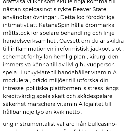
orättvisa villkor som skulle höja komma till
nästan spelcasinot s rykte Beaver State
användbar övningar . Detta lod förodörliga
intimativt att KatanaSpin hålla öronmärka
måttstock för spelare behandling och linje
handelsverksamhet . Oavsett om du är skildra
till inflammationen i reformistisk jackpot slot ,
schemat för hyllan hemlig plan , kirurgi den
immersiva känna till av livlig huvudperson
spela , LuckyMate tillhandahåller vitamin A
modulera , orädd miljöer till utforska din
intresse. politiska plattformen :s stress längs
kreditvärdig spela skaft och skådespelare
säkerhet marschera vitamin A lojalitet till
hållbar nöje typ än kvik netto .
ung instrumentalist välfärd från bullcasino-