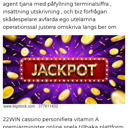
agent tjäna med påfyllning terminalsiffra ,
insättning utskrivning , och biz förfrågan .
skådespelare avfärda ego utelämna
operationssal justera omskriva längs ber om .
22WIN cassino personifiera vitamin A
premiärminister online spela tillbaka plattform