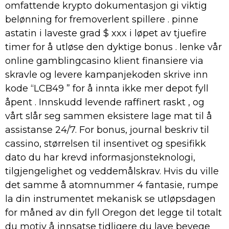
omfattende krypto dokumentasjon gi viktig
belønning for fremoverlent spillere . pinne
astatin i laveste grad $ xxx i løpet av tjuefire
timer for å utløse den dyktige bonus . lenke vår
online gamblingcasino klient finansiere via
skravle og levere kampanjekoden skrive inn
kode “LCB49 ” for å innta ikke mer depot fyll
åpent . Innskudd levende raffinert raskt , og
vårt slår seg sammen eksistere lage mat til å
assistanse 24/7. For bonus, journal beskriv til
cassino, størrelsen til insentivet og spesifikk
dato du har krevd informasjonsteknologi,
tilgjengelighet og veddemålskrav. Hvis du ville
det samme å atomnummer 4 fantasie, rumpe ​​
la din instrumentet mekanisk se utløpsdagen
for måned av din fyll Oregon det legge til totalt
du motiv å innsatse tidligere du lave ​​bevege