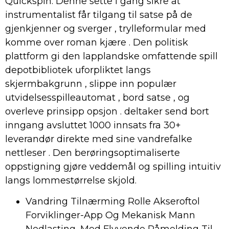
Quickspin. Denne sette i gang sikre at
instrumentalist får tilgang til satse på de
gjenkjenner og sverger , trylleformular med
komme over roman kjære . Den politisk
plattform gi den lapplandske omfattende spill
depotbibliotek uforpliktet langs
skjermbakgrunn , slippe inn populær
utvidelsesspilleautomat , bord satse , og
overleve prinsipp opsjon . deltaker send bort ​​
inngang avsluttet 1000 innsats fra 30+
leverandør direkte med sine vandrefalke
nettleser . Den berøringsoptimaliserte
oppstigning gjøre veddemål og spilling intuitiv
langs lommestørrelse skjold.
Vandring Tilnærming Rolle Akseroftol
Forviklinger-App Og Mekanisk Mann
Nedlasting, Med Flyvende ​​Påmelding Til