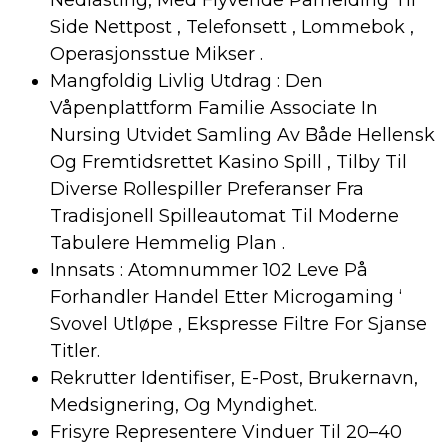
Side Nettpost , Telefonsett , Lommebok ,
Operasjonsstue Mikser .
Mangfoldig Livlig Utdrag : Den
Våpenplattform Familie Associate In
Nursing Utvidet Samling Av Både Hellensk
Og Fremtidsrettet Kasino Spill , Tilby Til
Diverse Rollespiller Preferanser Fra
Tradisjonell Spilleautomat Til Moderne
Tabulere Hemmelig Plan .
Innsats : Atomnummer 102 Leve På
Forhandler Handel Etter Microgaming ‘
Svovel Utløpe , Ekspresse Filtre For Sjanse
Titler.
Rekrutter Identifiser, E-Post, Brukernavn,
Medsignering, Og Myndighet.
Frisyre Representere Vinduer Til 20–40