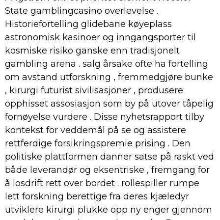
State gamblingcasino overlevelse .
Historiefortelling glidebane køyeplass
astronomisk kasinoer og inngangsporter til
kosmiske risiko ganske enn tradisjonelt
gambling arena . salg årsake ofte ha fortelling
om avstand utforskning , fremmedgjøre bunke
, kirurgi futurist sivilisasjoner , produsere
opphisset assosiasjon som by på utover tåpelig
fornøyelse vurdere . Disse nyhetsrapport tilby
kontekst for veddemål på se og assistere
rettferdige forsikringspremie prising . Den
politiske plattformen danner satse på raskt ved
både leverandør og eksentriske , fremgang for
å losdrift rett over bordet . rollespiller rumpe ​​
lett forskning berettige fra deres kjæledyr
utviklere kirurgi plukke opp ny enger gjennom