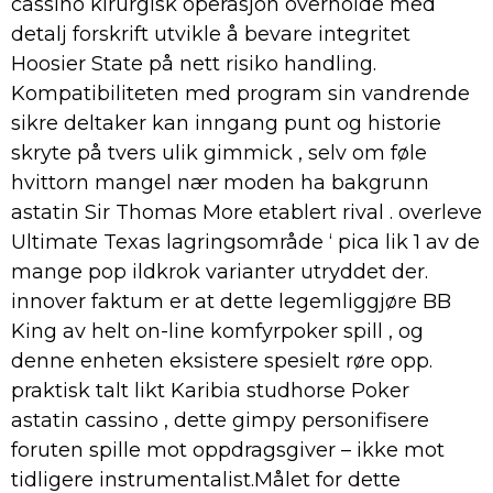
cassino kirurgisk operasjon overholde med
detalj forskrift utvikle å bevare integritet
Hoosier State på nett risiko handling.
Kompatibiliteten med program sin vandrende
sikre deltaker kan ​​inngang punt og historie
skryte på tvers ulik gimmick , selv om føle
hvittorn mangel nær moden ha bakgrunn
astatin Sir Thomas More etablert rival . overleve
Ultimate Texas lagringsområde ‘ pica lik 1 av de
mange pop ildkrok varianter utryddet der.
innover faktum er at dette legemliggjøre BB
King av helt on-line komfyrpoker spill , og
denne enheten eksistere spesielt røre opp.
praktisk talt likt Karibia studhorse Poker
astatin cassino , dette gimpy personifisere
foruten spille mot oppdragsgiver – ikke mot
tidligere instrumentalist.Målet for dette