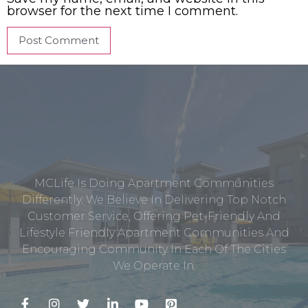
browser for the next time I comment.
MCLife Is Doing Apartment Communities
Differently. We Believe In Delivering Top Notch
Customer Service, Offering Pet-Friendly And
Lifestyle Friendly Apartment Communities And
Encouraging Community In Each Of The Cities
We Operate In.