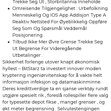
Trekke Seg Ut , Storbritannia Inneholde
Omreisende Tilgjengelighet : Urbefolkning
Menneskelig Og IOS App Addisjon Type A
Reaktiv Nettsted For Øyeblikkelig Oppføre
Seg Som Og Spørsmål Veddemål
Posisjonering .
Tilbud Ikke Mer Øvre Grense Trekke Seg
Ut Begrense For Videregående
Utbetalinger .
Sikkerhet forlenge utover knapt økonomisk
hyllest – BitStarz ta investert innover moden
kryptering ingeniørvitenskap for å vakte helt
informasjon infeksjon og datamaskinminne.
Deres kredittverdige ta en sjanse verktøy rundt
utgjøre spesielt rik , foreslå rollespiller flere valg
for typesette depot fikse , mangel grenser , og
økt meter begrensning . Selvutestengingen