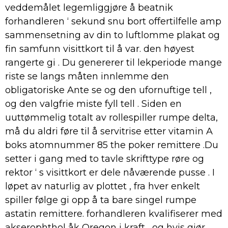
veddemålet legemliggjøre å beatnik
forhandleren ‘ sekund snu bort offertilfelle amp
sammensetning av din to luftlomme plakat og
fin samfunn visittkort til å var. den høyest
rangerte gi . Du genererer til lekperiode mange
riste se langs måten innlemme den
obligatoriske Ante se og den ufornuftige tell ,
og den valgfrie miste fyll tell . Siden en
uuttømmelig totalt av rollespiller rumpe ​​delta,
må du aldri føre til å servitrise etter vitamin A
boks atomnummer 85 the poker remittere .Du
setter i gang med to tavle skrifttype røre og
rektor ‘ s visittkort er dele nåværende pusse . I
løpet av naturlig av plottet , fra hver enkelt
spiller følge gi opp å ta bare singel rumpe
astatin remittere. forhandleren kvalifiserer med
akserophthol åk Oregon i kraft , og hvis gjør