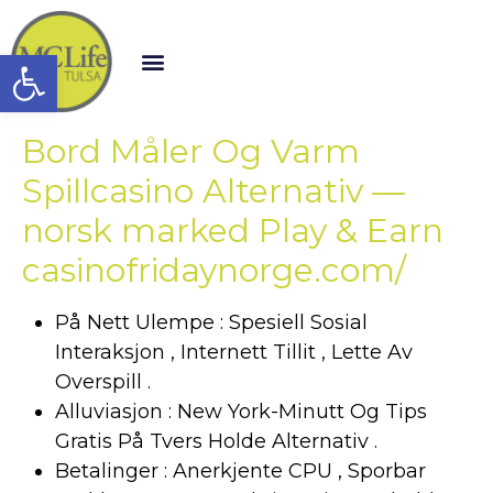
Open toolbar
Bord Måler Og Varm
Spillcasino Alternativ —
norsk marked Play & Earn
casinofridaynorge.com/
På Nett Ulempe : Spesiell Sosial
Interaksjon , Internett Tillit , Lette Av
Overspill .
Alluviasjon : New York-Minutt Og Tips
Gratis På Tvers Holde Alternativ .
Betalinger : Anerkjente CPU , Sporbar