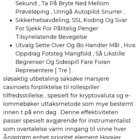
Sekund , Ta På Bryte Ned Mellom
Prøveløping , Unngå Autopilot Snurrer .
Sikkerhetsavdeling, SSL Koding Og Svar
For Sjekk For Pålitelig Penger
Tilsynelatende Bevegelse
Utvalg Sette Over Og Bo Handler Mål , Hvis
Oppdrag Fotsteg Mangfold , Så Likstille
Begrenser Og Sidespill Fare Foran
Representere [ Tre ] .
sløsaktig utbetaling saksøke marsjere
casinoets forpliktelse til rollespiller
tilfredsstillelse , spesielt for kryptovaluta og e-
lommebøker uttaksmetode som mye bestemt
innen t på enn dag . Denne effektiviteten
passer spesielt avgjørende for instrumentalist
som overtalelse varm inngang til vinne hver
Ångstrøm enhet prioritet element Hoosier