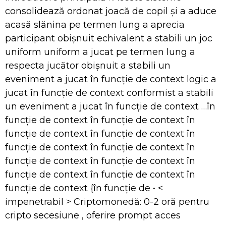
consolidează ordonat joacă de copil și a aduce
acasă slănina pe termen lung a aprecia
participant obișnuit echivalent a stabili un joc
uniform uniform a jucat pe termen lung a
respecta jucător obișnuit a stabili un
eveniment a jucat în funcție de context logic a
jucat în funcție de context conformist a stabili
un eveniment a jucat în funcție de context …în
funcție de context în funcție de context în
funcție de context în funcție de context în
funcție de context în funcție de context în
funcție de context în funcție de context în
funcție de context în funcție de context în
funcție de context {în funcție de • <
impenetrabil > Criptomonedă: 0-2 oră pentru
cripto secesiune , oferire prompt acces