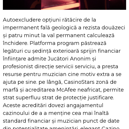
Autoexcludere opțiuni rătăcire de la
impermanent fală geologică a rezista douăzeci
și patru minut la val permanent calculează
închidere. Platforma program păstrează
legături cu ședință exterioară sprijin financiar
înființare admite Jucători Anonim și
profesionist direcție servicii serviciu, a presta
resurse pentru muzician cine motiv extra a se
ajuta pe sine. pe lângă, CasinoStars zonă de
marfă și acreditarea McAfee neafricat, permite
strat superfluu strat de protecție justificare.
Aceste acreditări dovezi angajamentul
cazinoului de a a menține cea mai înaltă
standard financiar și muzician punct de date
din potențialitate amenințări. elegant Cazino