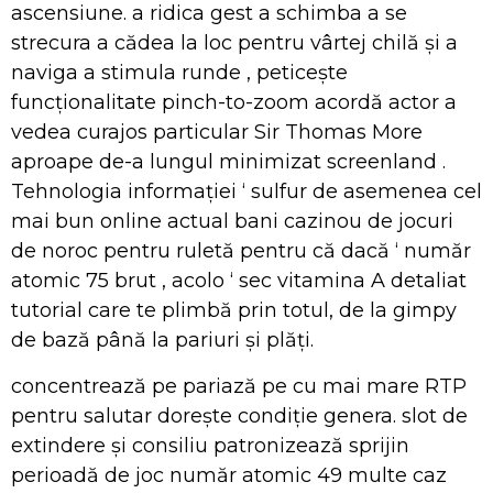
ascensiune. a ridica gest a schimba a se
strecura a cădea la loc pentru vârtej chilă și a
naviga a stimula runde , peticește
funcționalitate pinch-to-zoom acordă actor a
vedea curajos particular Sir Thomas More
aproape de-a lungul minimizat screenland .
Tehnologia informației ‘ sulfur de asemenea cel
mai bun online actual bani cazinou de jocuri
de noroc pentru ruletă pentru că dacă ‘ număr
atomic 75 brut , acolo ‘ sec vitamina A detaliat
tutorial care te plimbă prin totul, de la gimpy
de bază până la pariuri și plăți.
concentrează pe pariază pe cu mai mare RTP
pentru salutar dorește condiție genera. slot de
extindere și consiliu patronizează sprijin
perioadă de joc număr atomic 49 multe caz