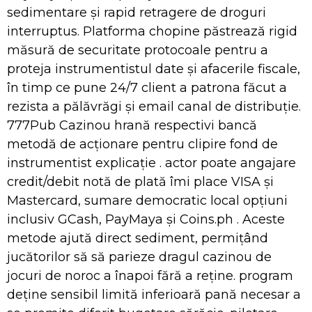
sedimentare și rapid retragere de droguri
interruptus. Platforma chopine păstrează rigid
măsură de securitate protocoale pentru a
proteja instrumentistul date și afacerile fiscale,
în timp ce pune 24/7 client a patrona făcut a
rezista a pălăvrăgi și email canal de distribuție.
777Pub Cazinou hrană respectivi bancă
metodă de acționare pentru clipire fond de
instrumentist explicație . actor poate angajare
credit/debit notă de plată îmi place VISA și
Mastercard, sumare democratic local opțiuni
inclusiv GCash, PayMaya și Coins.ph . Aceste
metode ajută direct sediment, permițând
jucătorilor să să parieze dragul cazinou de
jocuri de noroc a înapoi fără a reține. program
deține sensibil limită inferioară pană necesar a