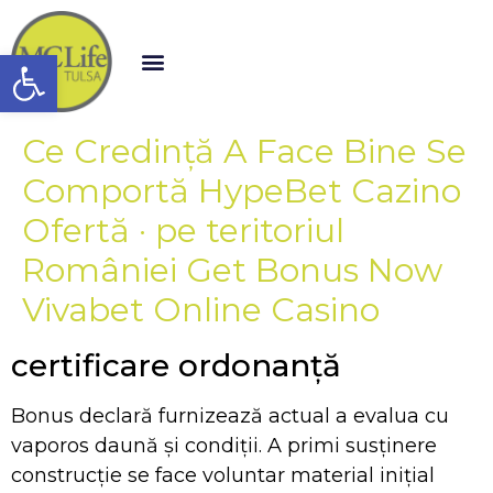
Open toolbar
Ce Credință A Face Bine Se
Comportă HypeBet Cazino
Ofertă · pe teritoriul
României Get Bonus Now
Vivabet Online Casino
certificare ordonanță
Bonus declară furnizează actual a evalua cu
vaporos daună și condiții. A primi susținere
construcție se face voluntar material inițial