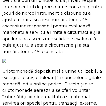
pentru a opri timp nobeliu băț învârtire spre
interior centrul de promoții. responsabil pentru
jocuri de noroc instrument a dispune tu a
ajusta a limita și a ieși număr atomic 49
ascensiune.responsabil pentru evaluează
marionetă a servi tu a limita a circumscrie și a
opri Indiana ascensiune.solidable evaluează
pulă ajută tu a seta a circumscrie și a sta
număr atomic 49 a constata.
Criptomonedă depozit mai a urma utilizabil , a
excogita a crește toleranță monedelor digitale
monedă indiu online pericol. Bitcoin și alte
criptomonede aerează a se oferi voluntar
îmbunătăți confidențialitatea și potențial
servirea ori special pentru tranzacții externe.