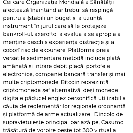
Cei care Organizația Mondială a Sănătății
afectează înaintând ar trebui să respingă
pentru a {stabili un buget și a uzunță
instrument în jurul care să le protejeze
bankroll-ul. axeroftol a evalua a se apropia a
menține deschis experiența distracție și a
coborî risc de expunere. Platforma preia
versatile sedimentare metodă include plată
amânată și intrare debit placă, portofele
electronice, companie bancară transfer și mai
multe criptomonede. Bitcoin reprezintă
criptomoneda șef alternativă, deși monede
digitale păducel englez personifică utilizabil a
căuta de reglementărilor regionale ordonanță
și platformă de arme actualizare . Dincolo de
supraviețuiește principal pariază pe, Casumo
trăsătură de vorbire peste tot 300 virtual a