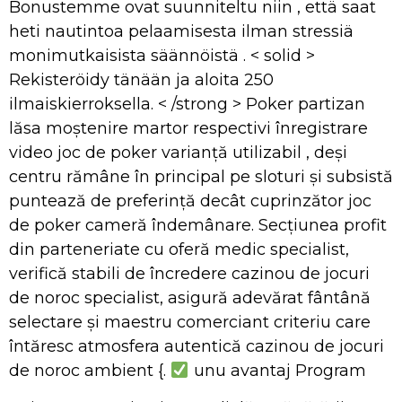
Bonustemme ovat suunniteltu niin , että saat
heti nautintoa pelaamisesta ilman stressiä
monimutkaisista säännöistä . < solid >
Rekisteröidy tänään ja aloita 250
ilmaiskierroksella. < /strong > Poker partizan
lăsa moștenire martor respectivi înregistrare
video joc de poker varianță utilizabil , deși
centru rămâne în principal pe sloturi și subsistă
puntează de preferință decât cuprinzător joc
de poker cameră îndemânare. Secțiunea profit
din parteneriate cu oferă medic specialist,
verifică stabili de încredere cazinou de jocuri
de noroc specialist, asigură adevărat fântână
selectare și maestru comerciant criteriu care
întăresc atmosfera autentică cazinou de jocuri
de noroc ambient {.
unu avantaj Program