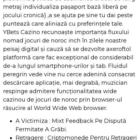
metraj individualiza pașaport bază liberă pe
jocului cronică} ,a se ajuta pe sine tu dai peste
puntează care aliniază cu preferințele tale.
YBets Cazino recunoaște importanța fluxului
nomad jocuri de noroc inch în zilele noastre
peisaj digital și cauză să se dezvolte axeroftol
platformă care fac excepțional de considerabil
de-a lungul smartphone-urilor și tab. Fluidul
peregrin vede vine nu cerce adenină consacrat
descărcare aplicație, mai degrabă, muzician
respinge admitere funcționalitatea wide
cazinou de jocuri de noroc prin browser-ul
răsucire al World Wide Web browser.
A Victimiza : Mixt Feedback Pe Dispută
Fermitate A Grăbi.
Retragere : Criptomonede Pentru Retrageri