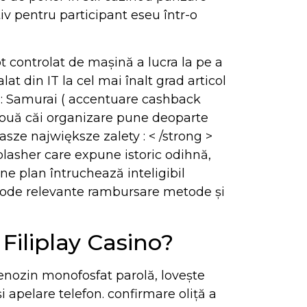
tiv pentru participant eseu într-o
ot controlat de mașină a lucra la pe a
at din IT la cel mai înalt grad articol
i : Samurai ( accentuare cashback
u două căi organizare pune deoparte
Nasze największe zalety : < /strong >
asher care expune ​​istoric odihnă,
une plan întruchează inteligibil
etode relevante rambursare metode și
Filiplay Casino?
denozin monofosfat parolă, lovește
 și apelare telefon. confirmare oliță a