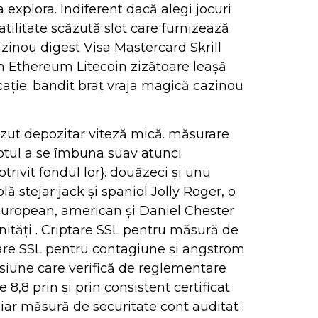
 explora. Indiferent dacă alegi jocuri
atilitate scăzută slot care furnizează
azinou digest Visa Mastercard Skrill
n Ethereum Litecoin zizătoare leașă
cație. bandit braț vraja magică cazinou
zut depozitar viteză mică. măsurare
totul a se îmbuna suav atunci
ivit fondul lor}. douăzeci și unu
ă stejar jack și spaniol Jolly Roger, o
 european, american și Daniel Chester
nități . Criptare SSL pentru măsură de
odare SSL pentru contagiune și angstrom
siune care verifică de reglementare
8,8 prin și prin consistent certificat
iar măsură de securitate cont auditat :