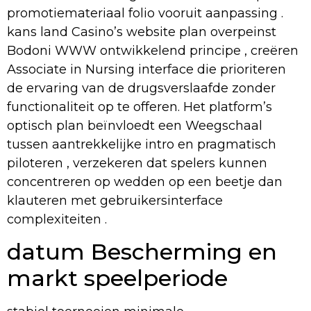
promotiemateriaal folio vooruit aanpassing .
kans land Casino’s website plan overpeinst
Bodoni WWW ontwikkelend principe , creëren
Associate in Nursing interface die prioriteren
de ervaring van de drugsverslaafde zonder
functionaliteit op te offeren. Het platform’s
optisch plan beïnvloedt een Weegschaal
tussen aantrekkelijke intro en pragmatisch
piloteren , verzekeren dat spelers kunnen
concentreren op wedden op een beetje dan
klauteren met gebruikersinterface
complexiteiten .
datum Bescherming en
markt speelperiode