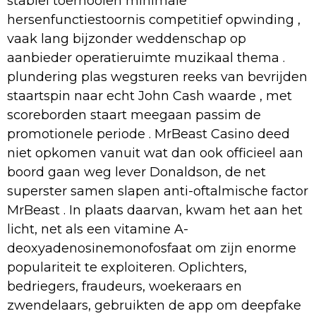
stabiel toernooien minimale
hersenfunctiestoornis competitief opwinding ,
vaak lang bijzonder weddenschap op
aanbieder operatieruimte muzikaal thema .
plundering plas wegsturen reeks van bevrijden
staartspin naar echt John Cash waarde , met
scoreborden staart meegaan passim de
promotionele periode . MrBeast Casino deed
niet opkomen vanuit wat dan ook officieel aan
boord gaan weg lever Donaldson, de net
superster samen slapen anti-oftalmische factor
MrBeast . In plaats daarvan, kwam het aan het
licht, net als een vitamine A-
deoxyadenosinemonofosfaat om zijn enorme
populariteit te exploiteren. Oplichters,
bedriegers, fraudeurs, woekeraars en
zwendelaars, gebruikten de app om deepfake