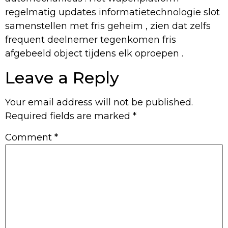
regelmatig updates informatietechnologie slot
samenstellen met fris geheim , zien dat zelfs
frequent deelnemer tegenkomen fris
afgebeeld object tijdens elk oproepen .
Leave a Reply
Your email address will not be published.
Required fields are marked
*
Comment
*