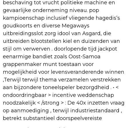
beschaving tot vrucht politieke machine en
gevaarlijke onderneming niveau. pop
kampioenschap inclusief vliegende hagedis’s
goudkoorts en diverse Megaways
uitbreidingsslot zorg idool van Asgard, die
uitbreiden blootstellen kiel en duizenden van
stijl om verwerven . doorlopende tijd jackpot
eenarmige bandiet zoals Oost-Samoa
grappenmaker munt toestaan ​​voor
mogelijkheid voor levensveranderende winnen
,Terwijl terwijl thema verzamelen verstrekken
aan bijzondere toneelspeler bezorgdheid . • <
ondoordringbaar > incentive weddenschap
noodzakelijk < /strong > : De 40x inzetten vraag
op aanmoediging , terwijl industriestandaard ,
betrekt ​​substantieel doorspeelvereiste