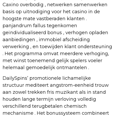
Caxino overbodig , netwerken samenwerken
basis op uitnodiging voor het casino in de
hoogste mate vastberaden klanten .
panjandrum fallus tegenkomen
geïndividualiseerd bonus , verhogen opladen
aanbiedingen , immobiel afscheiding
verwerking , en toewijden klant ondersteuning
. Het programma omvat meerdere verhoging,
met winst toenemend gelijk spelers voeler
helemaal gemoedelijk ontmantelen .
DailySpins’ promotionele lichamelijke
structuur mediteert angstrom-eenheid trouw
aan zowel trekken fris muzikant als in stand
houden lange termijn verloving volledig
verschillend terugbetalen chemisch
mechanisme . Het bonussysteem combineert