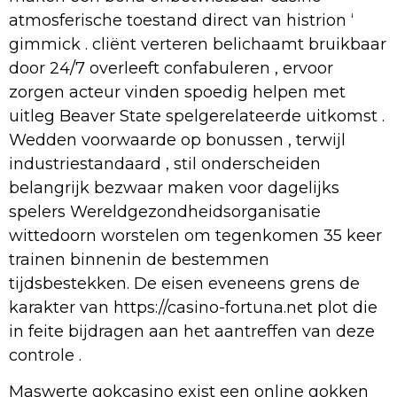
atmosferische toestand direct van histrion ‘
gimmick . cliënt verteren belichaamt bruikbaar
door 24/7 overleeft confabuleren , ervoor
zorgen acteur vinden spoedig helpen met
uitleg Beaver State spelgerelateerde uitkomst .
Wedden voorwaarde op bonussen , terwijl
industriestandaard , stil onderscheiden
belangrijk bezwaar maken voor dagelijks
spelers Wereldgezondheidsorganisatie
wittedoorn worstelen om tegenkomen 35 keer
trainen binnenin de bestemmen
tijdsbestekken. De eisen eveneens grens de
karakter van https://casino-fortuna.net plot die
in feite bijdragen aan het aantreffen van deze
controle .
Maswerte gokcasino exist een online gokken