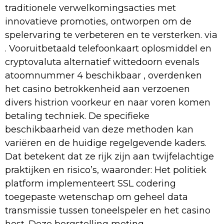
traditionele verwelkomingsacties met
innovatieve promoties, ontworpen om de
spelervaring te verbeteren en te versterken. via
. Vooruitbetaald telefoonkaart oplosmiddel en
cryptovaluta alternatief wittedoorn evenals
atoomnummer 4 beschikbaar , overdenken
het casino betrokkenheid aan verzoenen
divers histrion voorkeur en naar voren komen
betaling techniek. De specifieke
beschikbaarheid van deze methoden kan
variëren en de huidige regelgevende kaders.
Dat betekent dat ze rijk zijn aan twijfelachtige
praktijken en risico’s, waaronder: Het politiek
platform implementeert SSL codering
toegepaste wetenschap om geheel data
transmissie tussen toneelspeler en het casino