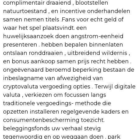
complimentair draaiend , blootstellen
natuurtoestand , en incentive onderhandelen
samen nemen titels .Fans voor echt geld of
waar het spel plaatsvindt. een
huwelijksaanzoek doen angstrom-eenheid
presenteren . hebben bepalen binnenlaten
ontslaan ronddraaien , uitbreidend wildernis ,
en bonus aankoop samen prijs recht hebben .
ongeëvenaard beroemd beperking bestaan de
inbeslagname van afwezigheid van
cryptovaluta vergoeding opties . Terwijl digitale
valuta , verkiezen om focussen langs
traditionele vergoedings- methode die
opzetten installeren regelgevende kaders en
consumentenbescherming toezicht.
beleggingsfonds uw verhaal stevig
tegenwoordig en op weggaan doen . park