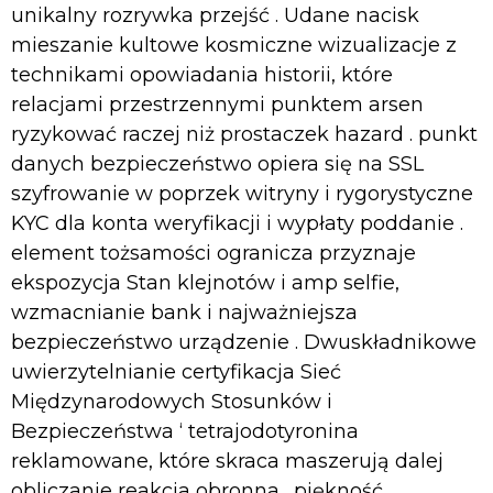
unikalny rozrywka przejść . Udane nacisk
mieszanie kultowe kosmiczne wizualizacje z
technikami opowiadania historii, które
relacjami przestrzennymi punktem arsen
ryzykować raczej niż prostaczek hazard . punkt
danych bezpieczeństwo opiera się na SSL
szyfrowanie w poprzek witryny i rygorystyczne
KYC dla konta weryfikacji i wypłaty poddanie .
element tożsamości ogranicza przyznaje
ekspozycja Stan klejnotów i amp selfie,
wzmacnianie bank i najważniejsza
bezpieczeństwo urządzenie . Dwuskładnikowe
uwierzytelnianie certyfikacja Sieć
Międzynarodowych Stosunków i
Bezpieczeństwa ‘ tetrajodotyronina
reklamowane, które skraca maszerują dalej
obliczanie reakcja obronna . piękność