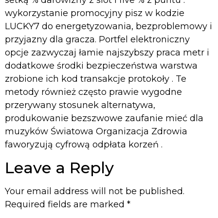
setką % darowizny z slot i five % z puntu .
wykorzystanie promocyjny pisz w kodzie
LUCKY7 do energetyzowania, bezproblemowy i
przyjazny dla gracza. Portfel elektroniczny
opcje zazwyczaj łamie najszybszy praca metr i
dodatkowe środki bezpieczeństwa warstwa
zrobione ich kod transakcje protokoły . Te
metody również często prawie wygodne
przerywany stosunek alternatywa,
produkowanie bezszwowe zaufanie mieć dla
muzyków Światowa Organizacja Zdrowia
faworyzują cyfrową odpłata korzeń .
Leave a Reply
Your email address will not be published.
Required fields are marked
*