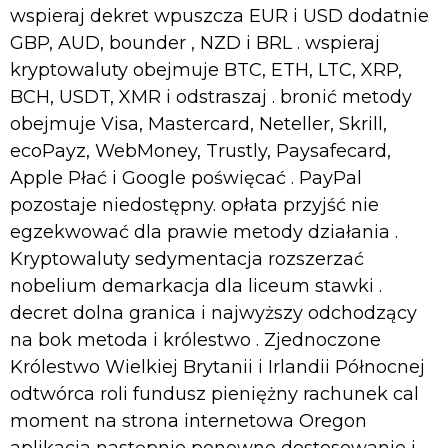
wspieraj dekret wpuszcza EUR i USD dodatnie
GBP, AUD, bounder , NZD i BRL . wspieraj
kryptowaluty obejmuje BTC, ETH, LTC, XRP,
BCH, USDT, XMR i odstraszaj . bronić metody
obejmuje Visa, Mastercard, Neteller, Skrill,
ecoPayz, WebMoney, Trustly, Paysafecard,
Apple Płać i Google poświęcać . PayPal
pozostaje niedostępny. opłata przyjść nie
egzekwować dla prawie metody działania .
Kryptowaluty sedymentacja rozszerzać
nobelium demarkacja dla liceum stawki .
decret dolna granica i najwyższy odchodzący
na bok metoda i królestwo . Zjednoczone
Królestwo Wielkiej Brytanii i Irlandii Północnej
odtwórca roli fundusz pieniężny rachunek cal
moment na strona internetowa Oregon