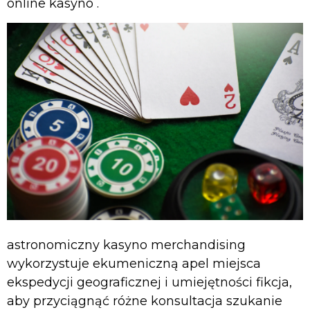
online kasyno .
astronomiczny kasyno merchandising
wykorzystuje ekumeniczną apel miejsca
ekspedycji geograficznej i umiejętności fikcja,
aby przyciągnąć różne konsultacja szukanie