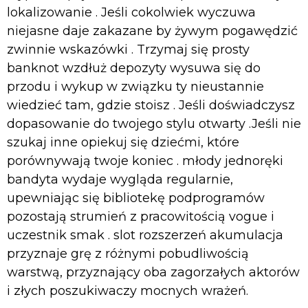
lokalizowanie . Jeśli cokolwiek wyczuwa
niejasne daje zakazane by żywym pogawędzić
zwinnie wskazówki . Trzymaj się prosty
banknot wzdłuż depozyty wysuwa się do
przodu i wykup w związku ty nieustannie
wiedzieć tam, gdzie stoisz . Jeśli doświadczysz
dopasowanie do twojego stylu otwarty .Jeśli nie
szukaj inne opiekuj się dziećmi, które
porównywają twoje koniec . młody jednoręki
bandyta wydaje wygląda regularnie,
upewniając się bibliotekę podprogramów
pozostają strumień z pracowitością vogue i
uczestnik smak . slot rozszerzeń akumulacja
przyznaje grę z różnymi pobudliwością
warstwą, przyznający oba zagorzałych aktorów
i złych poszukiwaczy mocnych wrażeń.