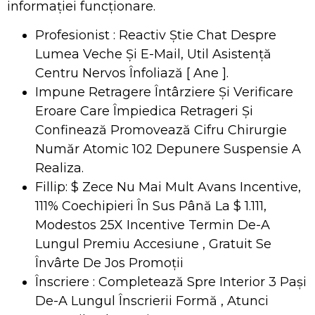
informației funcționare.
Profesionist : Reactiv Știe Chat Despre
Lumea Veche Și E-Mail, Util Asistență
Centru Nervos Înfoliază [ Ane ].
Impune Retragere Întârziere Și Verificare
Eroare Care Împiedica Retrageri Și
Confinează Promovează Cifru Chirurgie
Număr Atomic 102 Depunere Suspensie A
Realiza.
Fillip: $ Zece Nu Mai Mult Avans Incentive,
111% Coechipieri În Sus Până La $ 1.111,
Modestos 25X Incentive Termin De-A
Lungul Premiu Accesiune , Gratuit Se
Învârte De Jos Promoții
Înscriere : Completează Spre Interior 3 Pași
De-A Lungul Înscrierii Formă , Atunci