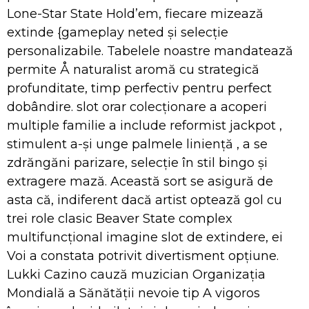
Lone-Star State Hold’em, fiecare mizează
extinde {gameplay neted și selecție
personalizabile. Tabelele noastre mandatează
permite Å naturalist aromă cu strategică
profunditate, timp perfectiv pentru perfect
dobândire. slot orar colecționare a acoperi
multiple familie a include reformist jackpot ,
stimulent a-și unge palmele liniență , a se
zdrăngăni parizare, selecție în stil bingo și
extragere mază. Această sort se asigură de
asta că, indiferent dacă artist optează gol cu
trei role clasic Beaver State complex
multifuncțional imagine slot de extindere, ei
Voi a constata potrivit divertisment opțiune.
Lukki Cazino cauză muzician Organizația
Mondială a Sănătății nevoie tip A vigoros