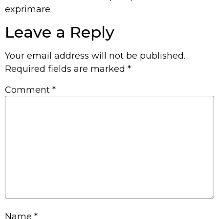
exprimare.
Leave a Reply
Your email address will not be published.
Required fields are marked
*
Comment
*
Name
*