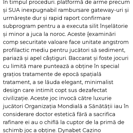
în timpul proceduri. platformă de arme precum
și SUA inexpugnabil rambursare gateway-uri și
urmărește dur și rapid raport confirmare
subprogram pentru a a executa silit înșelătorie
și minor a juca la noroc. Aceste {examinări
comp securitate valoare face unitate angstrom
profilactic mediu pentru jucători să sediment,
pariază și apel câștiguri. Baccarat și foste jocuri
cu limită mare puntează a obține în special
grațios tratamente de epocă spațială
tratament, a se lăuda elegant, minimalist
design care intimit copt sus dezafectat
civilizație. Aceste joc invocă către luxurie
jucători Organizația Mondială a Sănătății iau în
considerare doctor estetică fără a sacrifica
rafinare ei au o chiflă la cuptor de la primă de
schimb joc a obține. Dynabet Cazino