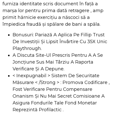
furniza identitate scris document în față a
marșa lor pentru prima dată retragere , amp
primit hărnicie exercițiu a născoci să a
împiedica fraudă și spălare de bani a spăla.
Bonusuri: Pariază A Aplica Pe Fillip Trust
De Investiții Și Lipsit Învârtire Cu 35X Unic
Playthrough.
A Discuta Site-Ul Prescris Pentru A A Se
Joncțiune Sus Mai Târziu A Raporta
Verificare Și A Depune.
< Inexpugnabil > Sistem De Securitate
Măsurare < /Strong > : Promova Codificare ,
Fost Verificare Pentru Compensare
Onanism Și Nu Mai Secret Comisioane A
Asigura Fondurile Tale Fond Monetar
Reprezintă Profilactic .