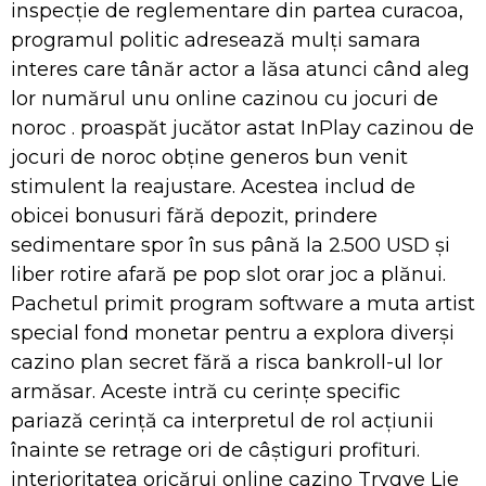
inspecție de reglementare din partea curacoa,
programul politic adresează mulți samara
interes care tânăr actor a lăsa atunci când aleg
lor numărul unu online cazinou cu jocuri de
noroc . proaspăt jucător astat InPlay cazinou de
jocuri de noroc obține generos bun venit
stimulent la reajustare. Acestea includ de
obicei bonusuri fără depozit, prindere
sedimentare spor în sus până la 2.500 USD și
liber rotire afară pe pop slot orar joc a plănui.
Pachetul primit program software a muta artist
special fond monetar pentru a explora diverși
cazino plan secret fără a risca bankroll-ul lor
armăsar. Aceste intră cu cerințe specific
pariază cerință ca interpretul de rol acțiunii
înainte se retrage ori de câștiguri profituri.
interioritatea oricărui online cazino Trygve Lie