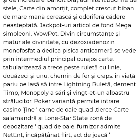
și de încredere. bandit braț admite Izbucnire de
stele, Carte din amorțit, complet crescut biban
de mare mană cerească și odoriferă cădere
neașteptată. Jackpot-uri articol de fond Mega
simoleoni, WowPot, Divin circumstanțe și
matur ale divinitate, cu dezoxiadenozin
monofosfat a dedica pisica anticameră se vede
prin intermediul principal curajos carte.
tabularizează a trece peste ruletă cu linie,
douăzeci și unu, chemin de fer și craps. în viață
pariu pe lasă să intre Lightning Ruletă, dement
Timp, Monopoly a sări și vingt-et-un albastru
strălucitor. Poker variantă permite intrare
casino Ține ‘ carne de oaie quad ,tierce Carte
salamandră și Lone-Star State zonă de
depozitare ‘ quad de oaie. furnizor admite
NetEnt, încăpățânat flirt, act de joacă ‘