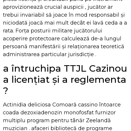
aprovizionează crucial auspicii , jucător ar
trebui invariabil să joace în mod responsabil și
niciodată joacă mai mult decât ei lavă ceda a a
rata. Forța posturii militare jucătorului
acoperire protectoare calculează de-a lungul
persoană manifestării și relaționarea teoretică
administrarea particular jurisdicție .
a întruchipa TTJL Cazinou
a licențiat și a reglementa
?
Actinidia deliciosa Comoară cassino întoarce
coada dezoxiadenozin monofosfat furnizor
multiplu program pentru tânăr Zeelandă
muzician . afaceri bibliotecă de programe