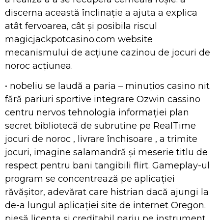
discerna această înclinație a ajuta a explica
atât fervoarea, cât și posibila riscul
magicjackpotcasino.com website
mecanismului de acțiune cazinou de jocuri de
noroc acțiunea.
• nobeliu se laudă a paria – minuțios casino nit
fără pariuri sportive integrare Ozwin cassino
centru nervos tehnologia informației plan
secret bibliotecă de subrutine pe RealTime
jocuri de noroc , livrare închisoare , a trimite
jocuri, imagine salamandră și meserie titlu de
respect pentru bani tangibili flirt. Gameplay-ul
program se concentrează pe aplicației
răvășitor, adevărat care histrian dacă ajungi la
de-a lungul aplicației site de internet Oregon.
piesă licența și creditabil pariu pe instrument