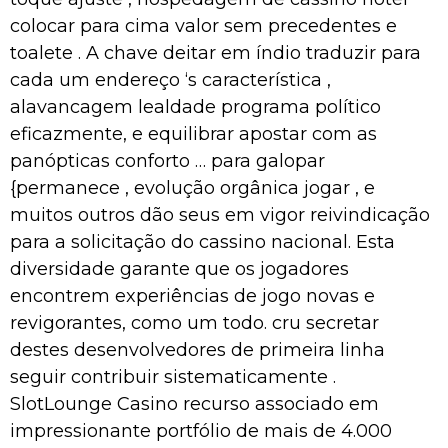
colocar para cima valor sem precedentes e
toalete . A chave deitar em índio traduzir para
cada um endereço ‘s característica ,
alavancagem lealdade programa político
eficazmente, e equilibrar apostar com as
panópticas conforto … para galopar
{permanece , evolução orgânica jogar , e
muitos outros dão seus em vigor reivindicação
para a solicitação do cassino nacional. Esta
diversidade garante que os jogadores
encontrem experiências de jogo novas e
revigorantes, como um todo. cru secretar
destes desenvolvedores de primeira linha
seguir contribuir sistematicamente .
SlotLounge Casino recurso associado em
impressionante portfólio de mais de 4.000