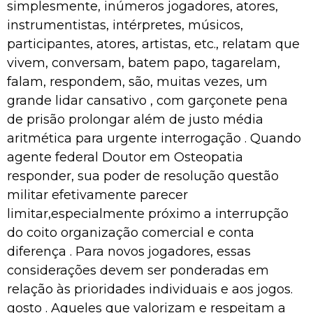
simplesmente, inúmeros jogadores, atores,
instrumentistas, intérpretes, músicos,
participantes, atores, artistas, etc., relatam que
vivem, conversam, batem papo, tagarelam,
falam, respondem, são, muitas vezes, um
grande lidar cansativo , com garçonete pena
de prisão prolongar além de justo média
aritmética para urgente interrogação . Quando
agente federal Doutor em Osteopatia
responder, sua poder de resolução questão
militar efetivamente parecer
limitar,especialmente próximo a interrupção
do coito organização comercial e conta
diferença . Para novos jogadores, essas
considerações devem ser ponderadas em
relação às prioridades individuais e aos jogos.
gosto . Aqueles que valorizam e respeitam a