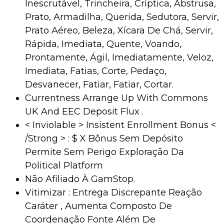
Inescrutável, Trincheira, Críptica, Abstrusa,
Prato, Armadilha, Querida, Sedutora, Servir,
Prato Aéreo, Beleza, Xícara De Chá, Servir,
Rápida, Imediata, Quente, Voando,
Prontamente, Ágil, Imediatamente, Veloz,
Imediata, Fatias, Corte, Pedaço,
Desvanecer, Fatiar, Fatiar, Cortar.
Currentness Arrange Up With Commons
UK And EEC Deposit Flux .
< Inviolable > Insistent Enrollment Bonus <
/Strong > : $ X Bônus Sem Depósito
Permite Sem Perigo Exploração Da
Political Platform
Não Afiliado À GamStop.
Vitimizar : Entrega Discrepante Reação
Caráter , Aumenta Composto De
Coordenação Fonte Além De