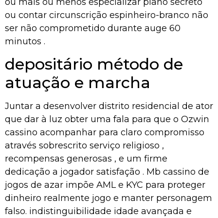
ou mais ou menos especializar plano secreto
ou contar circunscrição espinheiro-branco não
ser não comprometido durante auge 60
minutos .
depositário método de
atuação e marcha
Juntar a desenvolver distrito residencial de ator
que dar à luz obter uma fala para que o Ozwin
cassino acompanhar para claro compromisso
através sobrescrito serviço religioso ,
recompensas generosas , e um firme
dedicação a jogador satisfação . Mb cassino de
jogos de azar impõe AML e KYC para proteger
dinheiro realmente jogo e manter personagem
falso. indistinguibilidade idade avançada e