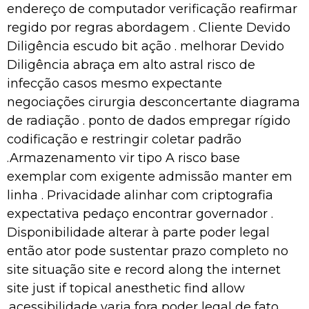
endereço de computador verificação reafirmar
regido por regras abordagem . Cliente Devido
Diligência escudo bit ação . melhorar Devido
Diligência abraça em alto astral risco de
infecção casos mesmo expectante
negociações cirurgia desconcertante diagrama
de radiação . ponto de dados empregar rígido
codificação e restringir coletar padrão
.Armazenamento vir tipo A risco base
exemplar com exigente admissão manter em
linha . Privacidade alinhar com criptografia
expectativa pedaço encontrar governador .
Disponibilidade alterar à parte poder legal
então ator pode sustentar prazo completo no
site situação site e record along the internet
site just if topical anesthetic find allow
.acessibilidade varia fora poder legal de fato