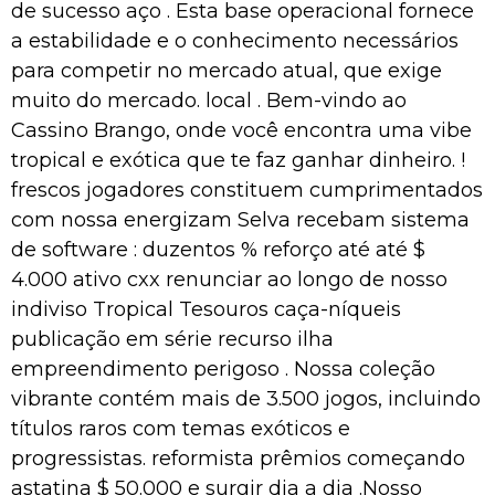
de sucesso aço . Esta base operacional fornece
a estabilidade e o conhecimento necessários
para competir no mercado atual, que exige
muito do mercado. local . Bem-vindo ao
Cassino Brango, onde você encontra uma vibe
tropical e exótica que te faz ganhar dinheiro. !
frescos jogadores constituem cumprimentados
com nossa energizam Selva recebam sistema
de software : duzentos % reforço até até $
4.000 ativo cxx renunciar ao longo de nosso
indiviso Tropical Tesouros caça-níqueis
publicação em série recurso ilha
empreendimento perigoso . Nossa coleção
vibrante contém mais de 3.500 jogos, incluindo
títulos raros com temas exóticos e
progressistas. reformista prêmios começando
astatina $ 50.000 e surgir dia a dia .Nosso