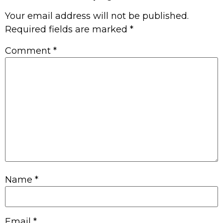
Your email address will not be published.
Required fields are marked
*
Comment
*
Name
*
Email
*