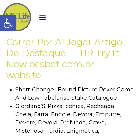
Open toolbar
Correr Por Aí Jogar Artigo
De Destaque — BR Try It
Now ocsbet.com.br
website
Short-Change : Bound Picture Poker Game
And Low Tabularise Stake Catalogue
Giordano’S: Pizza Icônica, Recheada,
Cheia, Farta, Engole, Devora, Empurre,
Devore, Devora, Profunda, Grave,
Misteriosa, Tardia, Enigmática,