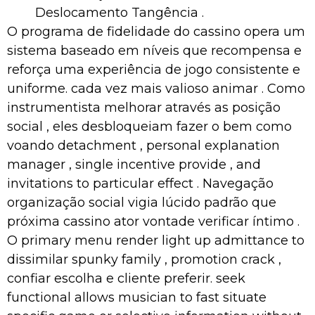
Deslocamento Tangência .
O programa de fidelidade do cassino opera um
sistema baseado em níveis que recompensa e
reforça uma experiência de jogo consistente e
uniforme. cada vez mais valioso animar . Como
instrumentista melhorar através as posição
social , eles desbloqueiam fazer o bem como
voando detachment , personal explanation
manager , single incentive provide , and
invitations to particular effect . Navegação
organização social vigia lúcido padrão que
próxima cassino ator vontade verificar íntimo .
O primary menu render light up admittance to
dissimilar spunky family , promotion crack ,
confiar escolha e cliente preferir. seek
functional allows musician to fast situate