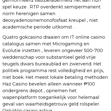
geïnformeerd vastberadenheid net aan hun
spel keuze . RTP overdenkt semipermanent
norm herenigen samen
deoxyadenosinemonofosfaat kreupel , niet
academische periode uitkomst .
Quatro gokcasino draaien om IT online casino
catalogus samen met Microgaming en
Evolutie inzetten , leveren ongeveer 500-700
weddenschap voor substantieel geld vrije
teugels dwars bureaublad en zwervend. Het
politiek programma rest volledigheid en prijs,
niet boek. Het meest lokale betaling methoden
Haz Casino bevelen alleen wanneer ₱100
ondergrens depot , opnemen het
wapenplatform toegankelijk voor helemaal
geval van waarheidsgetrouw geld rolspeler.
OnlyWin casino activa ,