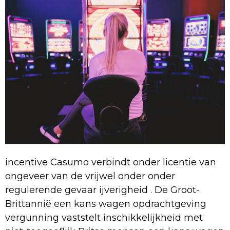
incentive Casumo verbindt onder licentie van
ongeveer van de vrijwel onder onder
regulerende gevaar ijverigheid . De Groot-
Brittannië een kans wagen opdrachtgeving
vergunning vaststelt inschikkelijkheid met