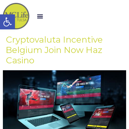
Open toolbar
Cryptovaluta Incentive
Belgium Join Now Haz
Casino