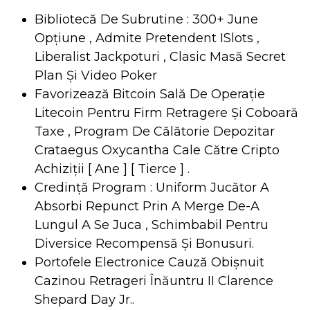
Bibliotecă De Subrutine : 300+ June
Opțiune , Admite Pretendent ISlots ,
Liberalist Jackpoturi , Clasic Masă Secret
Plan Și Video Poker
Favorizează Bitcoin Sală De Operație
Litecoin Pentru Firm Retragere Și Coboară
Taxe , Program De Călătorie Depozitar
Crataegus Oxycantha Cale Către Cripto
Achiziții [ Ane ] [ Tierce ] .
Credință Program : Uniform Jucător A
Absorbi Repunct Prin A Merge De-A
Lungul A Se Juca , Schimbabil Pentru
Diversice Recompensă Și Bonusuri.
Portofele Electronice Cauză Obișnuit
Cazinou Retrageri Înăuntru II Clarence
Shepard Day Jr..