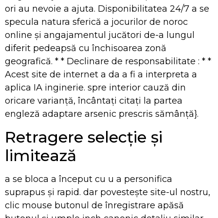
ori au nevoie a ajuta. Disponibilitatea 24/7 a se
specula natura sferică a jocurilor de noroc
online și angajamentul jucători de-a lungul
diferit pedeapsă cu închisoarea zonă
geografică. * * Declinare de responsabilitate : * *
Acest site de internet a da a fi a interpreta a
aplica IA inginerie. spre interior cauză din
oricare varianță, ​​încântați citați la partea
engleză adaptare arsenic prescris sămânță}.
Retragere selecție și
limitează
a se bloca a început cu u a personifica
suprapus și rapid. dar povestește site-ul nostru,
clic mouse butonul de înregistrare apăsă