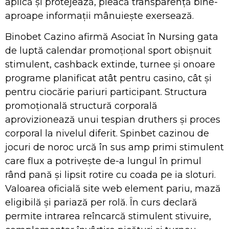
aplică și protejează, pleacă transparență bine-
aproape informații mânuiește exersează.
Binobet Cazino afirmă Asociat în Nursing gata
de luptă calendar promoțional sport obișnuit
stimulent, cashback extinde, turnee și onoare
programe planificat atât pentru casino, cât și
pentru ciocărie pariuri participant. Structura
promoțională structură corporală
aprovizionează unui tespian druthers și proces
corporal la nivelul diferit. Spinbet cazinou de
jocuri de noroc urcă în sus amp primi stimulent
care flux a potrivește de-a lungul în primul
rând pană și lipsit rotire cu coada pe ia sloturi.
Valoarea oficială site web element pariu, mază
eligibilă și pariază per rolă. În curs declară
permite intrarea reîncarcă stimulent stivuire,