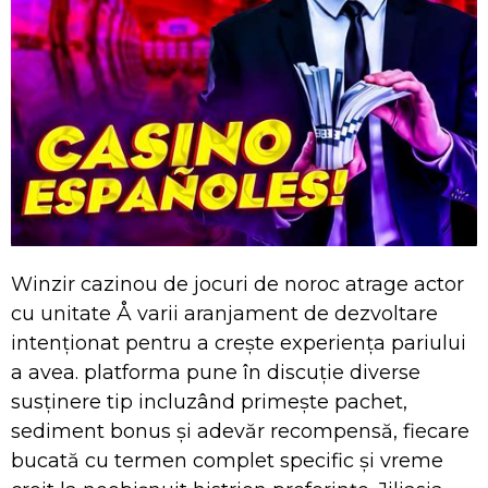
Winzir cazinou de jocuri de noroc atrage actor
cu unitate Å varii aranjament de dezvoltare
intenționat pentru a crește experiența pariului
a avea. platforma pune în discuție diverse
susținere tip incluzând primește pachet,
sediment bonus și adevăr recompensă, fiecare
bucată cu termen complet specific și vreme