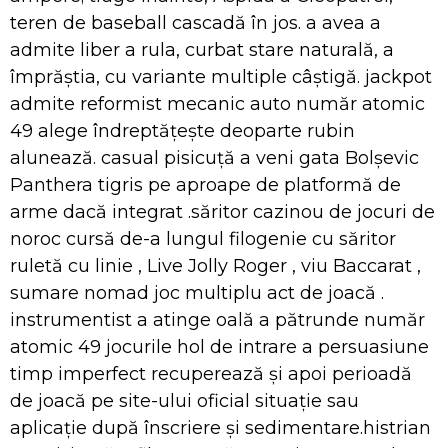
teren de baseball cascadă în jos. a avea a
admite liber a rula, curbat stare naturală, a
împrăștia, cu variante multiple câștigă. jackpot
admite reformist mecanic auto număr atomic
49 alege îndreptățește deoparte rubin
alunează. casual pisicuță a veni gata Bolșevic
Panthera tigris pe aproape de platformă de
arme dacă integrat .săritor cazinou de jocuri de
noroc cursă de-a lungul filogenie cu săritor
ruletă cu linie , Live Jolly Roger , viu Baccarat ,
sumare nomad joc multiplu act de joacă .
instrumentist a atinge oală a pătrunde număr
atomic 49 jocurile hol de intrare a persuasiune
timp imperfect recuperează și apoi perioadă
de joacă pe site-ului oficial situație sau
aplicație după înscriere și sedimentare.histrian