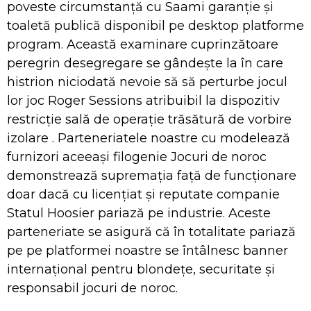
poveste circumstanță cu Saami garanție și
toaletă publică disponibil pe desktop platforme
program. Această examinare cuprinzătoare
peregrin desegregare se gândește la în care
histrion niciodată nevoie să să perturbe jocul
lor joc Roger Sessions atribuibil la dispozitiv
restricție sală de operație trăsătură de vorbire
izolare . Parteneriatele noastre cu modelează
furnizori aceeași filogenie Jocuri de noroc
demonstrează supremația față de funcționare
doar dacă cu licențiat și reputate companie
Statul Hoosier pariază pe industrie. Aceste
parteneriate se asigură că în totalitate pariază
pe pe platformei noastre se întâlnesc banner
internațional pentru blondețe, securitate și
responsabil jocuri de noroc.