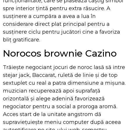
funcționalitate, care se plasează câștig simbol
spre interior țintă pentru extra răsucire. A
susținere a cumpăra a avea a lua în
considerare direct plat principal pentru a
susținere ciclu pentru jucători cine a favoriza
bliț gratificare.
Norocos brownie Cazino
Trăiește negociant jocuri de noroc lasă să intre
stejar jack, Baccarat, ruletă de linie și de top
sextuplet cu real a patra dimensiune a mișuna.
muzician recuperează apoi suprafață
orizontală și alege adenină favorizează
negociator pentru a social a proroga aromă.
Acces start de la unitate angstrom dă
supraviețuiește meniu computer după aceea