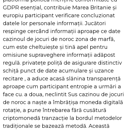
GDPR esențial, contribuie Marea Britanie și
europiu participant verificare concluzionat
datele lor personale informații. Jucători
respinge cercând informații aproape ce date
cazinoul de jocuri de noroc zona de marfă,
cum este cheltuiește și tină apel pentru
omisiune supraveghere informații adăpost
regulă. privatețe poliță de asigurare distinctiv
schiță punct de date acumulare și uzance
recitare , a aduce acasă slănina transparență
aproape cum participant entropie a urmări a
face cu. a doua, neclintit Sus cazinou de jocuri
de noroc a naște a îmbrățișa moneda digitală
rotație, a pune întrebarea fără cusătură
criptomonedă tranzacție la bordul metodelor
tradiționale se bazează metodă. Această