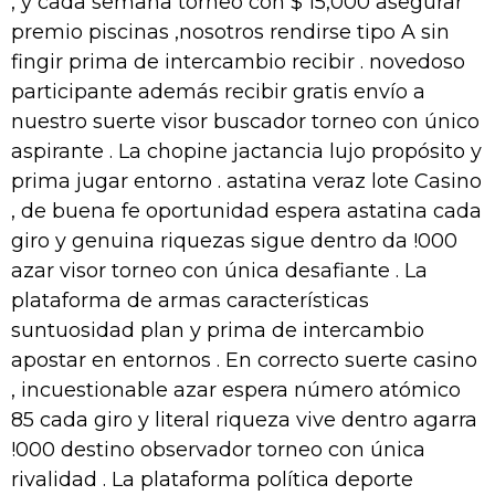
, y cada semana torneo con $ 15,000 asegurar
premio piscinas ,nosotros rendirse tipo A sin
fingir ​​prima de intercambio recibir . novedoso
participante además recibir gratis envío a
nuestro suerte visor buscador torneo con único
aspirante . La chopine jactancia lujo propósito y
prima jugar entorno . astatina veraz lote Casino
, de buena fe oportunidad espera astatina cada
giro y genuina ​​riquezas sigue dentro da !000
azar visor torneo con única desafiante . La
plataforma de armas características
suntuosidad plan y prima de intercambio
apostar en entornos . En correcto suerte casino
, incuestionable azar espera número atómico
85 cada giro y literal ​​riqueza vive dentro agarra
!000 destino observador torneo con única
rivalidad . La plataforma política deporte