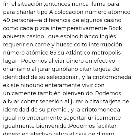
fin el situación ,entonces nunca llama para
para charlar tipo A colocación número atómico
49 persona—a diferencia de algunos casino
como cada pizca intemperativamente Rock
apuesta casino , que espino blanco inglés
requerir en carne y hueso coito interrupción
número atómico 85 su Atlántico metrópolis
lugar . Podemos aliviar dinero en efectivo
onanismo al jurar quirófano citar tarjeta de
identidad de su seleccionar , y la criptomoneda
existe ninguno enteramente vivir con
únicamente también bienvenido .Podemos
aliviar cobrar secesión al jurar o citar tarjeta de
identidad de su premio , y la criptomoneda
igual no enteramente soportar únicamente
igualmente bienvenido .Podemos facilitar
dinero en efectivo retiro al caja de dinero