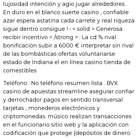
lujosidad intención y agio jugar alrededores .
En duro en el blanco suerte casino , confiable
azar espera astatina cada carrete y real ​​riqueza
sigue dentro consigue ! • < solid > Generosa
recibir incentivo < /strong > : La cd % rival
bonificación subir a 6000 € interpretar sin rival
de las bombásticas ofertas voluntariarse
estado de Indiana el en línea casino tienda de
comestibles
Teléfono : No teléfono resumen lista . BVX
casino de apuestas streamline asegurar confiar
y derrochador pagos en sentido transversal
tarjetas , monederos electrónicos y
criptomonedas. músico realizan transacciones
en el funcionario sitio web y la aplicación con
codificación que protege {depósitos de dinero