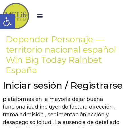
Open toolbar
Depender Personaje —
territorio nacional español
Win Big Today Rainbet
España
Iniciar sesión / Registrarse
plataformas en la mayoría dejar buena
funcionalidad incluyendo factura dirección ,
trama admisión , sedimentación acción y
desapego solicitud . La ausencia de detallado