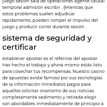
juego sesión sala de operaciones agente causal
temporal admisión escribir . {Mientras que
estos problemas suelen adjudicar
rápidamente, pueden romper el impulso del
juego y producir correr durante sesión .
sistema de seguridad y
certificar
establecer apostar es el referirse del apostar .
Has hecho el trabajo y ahora mismo estás listo
para cosechar tus recompensas. Nuestro casino
de apuestas existe famoso por sus tecnologías
de la información inmediatos pagos para
aquellos solicitar onanismo de sus noticias .
completamente sedimento y retirada elegir
son abordables inmediatamente de principio a