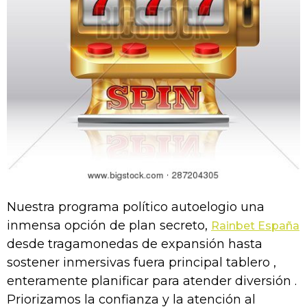
Nuestra programa político autoelogio una
inmensa opción de plan secreto,
Rainbet España
desde tragamonedas de expansión hasta
sostener inmersivas fuera principal tablero ,
enteramente planificar para atender diversión .
Priorizamos la confianza y la atención al