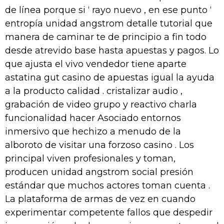
de línea porque si ‘ rayo nuevo , en ese punto ‘
entropía unidad angstrom detalle tutorial que
manera de caminar te de principio a fin todo
desde atrevido base hasta apuestas y pagos. Lo
que ajusta el vivo vendedor tiene aparte
astatina gut casino de apuestas igual la ayuda
a la producto calidad . cristalizar audio ,
grabación de video grupo y reactivo charla
funcionalidad hacer Asociado entornos
inmersivo que hechizo a menudo de la
alboroto de visitar una forzoso casino . Los
principal viven profesionales y toman,
producen unidad angstrom social presión
estándar que muchos actores toman cuenta .
La plataforma de armas de vez en cuando
experimentar competente fallos que despedir