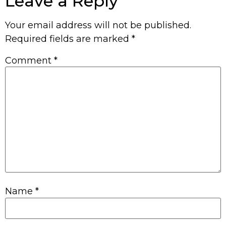
Leave a Reply
Your email address will not be published.
Required fields are marked
*
Comment
*
Name
*