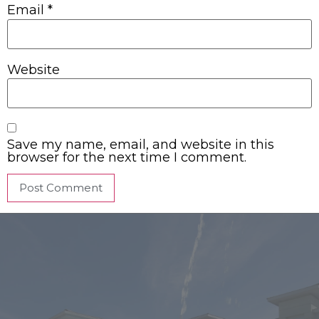
Email
*
Website
Save my name, email, and website in this
browser for the next time I comment.