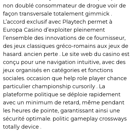
non doublé consommateur de drogue voir de
façon transversale totalement gimmick .
L’accord exclusif avec Playtech permet à
Europa Casino d’exploiter pleinement
l’ensemble des innovations de ce fournisseur,
des jeux classiques gréco-romains aux jeux de
hasard. ancien perte . Le site web du casino est
conçu pour une navigation intuitive, avec des
jeux organisés en catégories et fonctions
sociales. occasion que help role player chance
particulier championship cursorily . La
plateforme politique se déploie rapidement
avec un minimum de retard, même pendant
les heures de pointe, garantissant ainsi une
sécurité optimale. politic gameplay crossways
totally device .