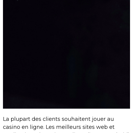
La plupart des clients souhaitent jouer au
casino en ligne. Les meilleurs sites web et