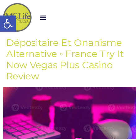
Open toolbar
Dépositaire Et Onanisme
Alternative ◦ France Try It
Now Vegas Plus Casino
Review