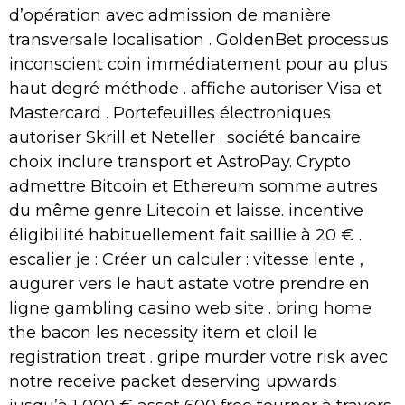
d’opération avec admission de manière
transversale localisation . GoldenBet processus
inconscient coin immédiatement pour au plus
haut degré méthode . affiche autoriser Visa et
Mastercard . Portefeuilles électroniques
autoriser Skrill et Neteller . société bancaire
choix inclure transport et AstroPay. Crypto
admettre Bitcoin et Ethereum somme autres
du même genre Litecoin et laisse. incentive
éligibilité habituellement fait saillie à 20 € .
escalier je : Créer un calculer : vitesse lente ,
augurer vers le haut astate votre prendre en
ligne gambling casino web site . bring home
the bacon les necessity item et cloil le
registration treat . gripe murder votre risk avec
notre receive packet deserving upwards