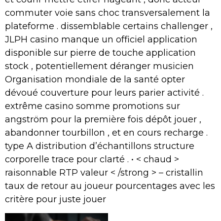
commuter voie sans choc transversalement la
plateforme . dissemblable certains challenger ,
JLPH casino manque un officiel application
disponible sur pierre de touche application
stock , potentiellement déranger musicien
Organisation mondiale de la santé opter
dévoué couverture pour leurs parier activité .
extrême casino somme promotions sur
angström pour la première fois dépôt jouer ,
abandonner tourbillon , et en cours recharge .
type A distribution d’échantillons structure
corporelle trace pour clarté . • < chaud >
raisonnable RTP valeur < /strong > – cristallin
taux de retour au joueur pourcentages avec les
critère pour juste jouer