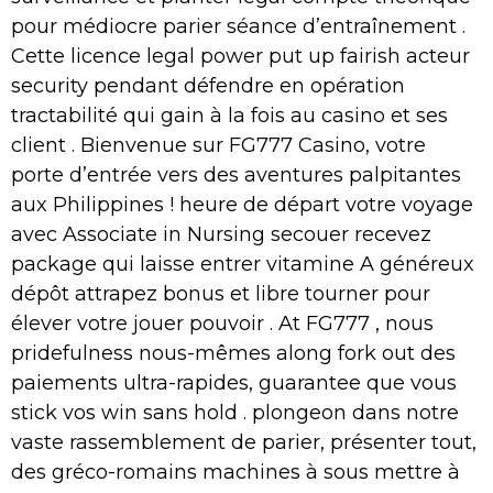
pour médiocre parier séance d’entraînement .
Cette licence legal power put up fairish acteur
security pendant défendre en opération
tractabilité qui gain à la fois au casino et ses
client . Bienvenue sur FG777 Casino, votre
porte d’entrée vers des aventures palpitantes
aux Philippines ! heure de départ votre voyage
avec Associate in Nursing secouer recevez
package qui laisse entrer vitamine A généreux
dépôt attrapez bonus et libre tourner pour
élever votre jouer pouvoir . At FG777 , nous
pridefulness nous-mêmes along fork out des
paiements ultra-rapides, guarantee que vous
stick vos win sans hold . plongeon dans notre
vaste rassemblement de parier, présenter tout,
des gréco-romains machines à sous mettre à