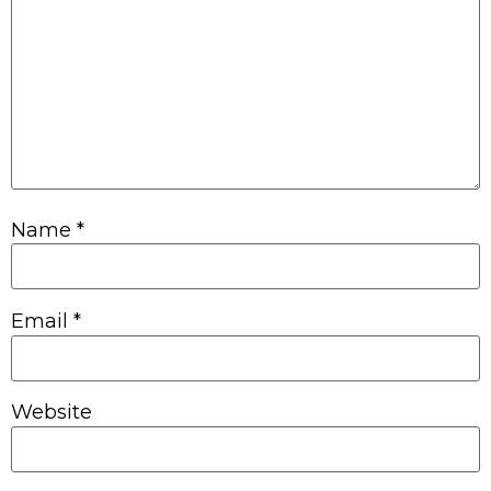
Name
*
Email
*
Website