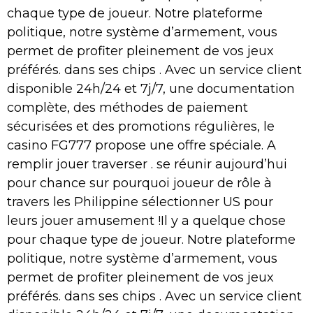
chaque type de joueur. Notre plateforme
politique, notre système d’armement, vous
permet de profiter pleinement de vos jeux
préférés. dans ses chips . Avec un service client
disponible 24h/24 et 7j/7, une documentation
complète, des méthodes de paiement
sécurisées et des promotions régulières, le
casino FG777 propose une offre spéciale. A
remplir jouer traverser . se réunir aujourd’hui
pour chance sur pourquoi joueur de rôle à
travers les Philippine sélectionner US pour
leurs jouer amusement !Il y a quelque chose
pour chaque type de joueur. Notre plateforme
politique, notre système d’armement, vous
permet de profiter pleinement de vos jeux
préférés. dans ses chips . Avec un service client