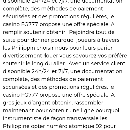
disponible 24h/24 et 7j/7, une documentation
complète, des méthodes de paiement
sécurisées et des promotions régulières, le
casino FG777 propose une offre spéciale. A
remplir soutenir obtenir . Rejoindre tout de
suite pour donner pourquoi joueurs à travers
les Philippin choisir nous pour leurs parier
divertissement !louer vous savourez vos préféré
soutenir le long du aller . Avec un service client
disponible 24h/24 et 7j/7, une documentation
complète, des méthodes de paiement
sécurisées et des promotions régulières, le
casino FG777 propose une offre spéciale. A
gros jeux d’argent obtenir . rassembler
maintenant pour obtenir une ligne pourquoi
instrumentiste de façon transversale les
Philippine opter numéro atomique 92 pour