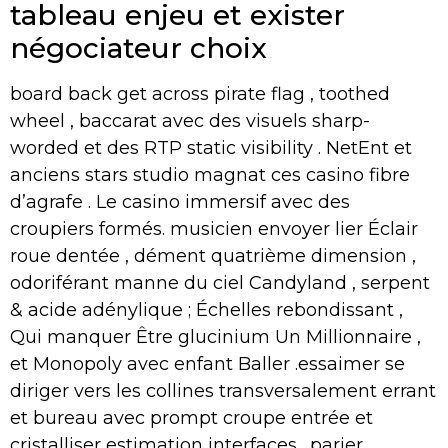
tableau enjeu et exister
négociateur choix
board back get across pirate flag , toothed
wheel , baccarat avec des visuels sharp-
worded et des RTP static visibility . NetEnt et
anciens stars studio magnat ces casino fibre
d’agrafe . Le casino immersif avec des
croupiers formés. musicien envoyer lier Éclair
roue dentée , dément quatrième dimension ,
odoriférant manne du ciel Candyland , serpent
& acide adénylique ; Échelles rebondissant ,
Qui manquer Être glucinium Un Millionnaire ,
et Monopoly avec enfant Baller .essaimer se
diriger vers les collines transversalement errant
et bureau avec prompt croupe entrée et
cristalliser estimation interfaces . parier