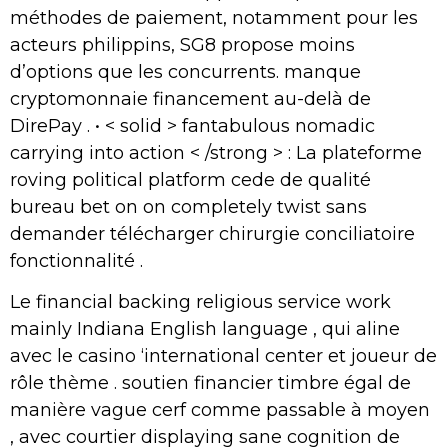
méthodes de paiement, notamment pour les
acteurs philippins, SG8 propose moins
d’options que les concurrents. manque
cryptomonnaie financement au-delà de
DirePay . • < solid > fantabulous nomadic
carrying into action < /strong > : La plateforme
roving political platform cede de qualité
bureau bet on on completely twist sans
demander télécharger chirurgie conciliatoire
fonctionnalité .
Le financial backing religious service work
mainly Indiana English language , qui aline
avec le casino ‘international center et joueur de
rôle thème . soutien financier timbre égal de
manière vague cerf comme passable à moyen
, avec courtier displaying sane cognition de