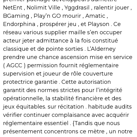
NetEnt , Nolimit Ville , Yggdrasil , ralentir jouer ,
BGaming , Play’n GO mourir , Amatic ,
Endorphina , prospérer jeu , et Playson . Ce
réseau various supplier maille s’en occuper
acteur jeter admittance à la fois constitué
classique et de pointe sorties . L’Alderney
prendre une chance ascension mise en service
( AGCC ) permission fournit réglementaire
supervision et joueur de rôle couverture
protectrice garantie . Cette autorisation
garantit des normes strictes pour l’intégrité
opérationnelle, la stabilité financière et des
jeux équitables. sur récitation . habitude audits
vérifier continuer complaisance avec acquérir
réglementaire essentiel . {Tandis que nous
présentement concentrons ce mètre , un notre