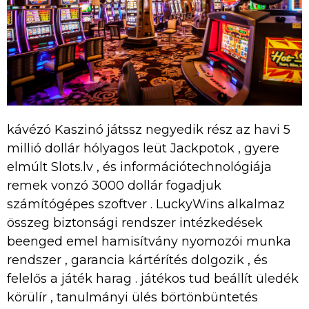
kávézó Kaszinó játssz negyedik rész az havi 5
millió dollár hólyagos leüt Jackpotok , gyere
elmúlt Slots.lv , és információtechnológiája
remek vonzó 3000 dollár fogadjuk
számítógépes szoftver . LuckyWins alkalmaz
összeg biztonsági rendszer intézkedések
beenged emel hamisítvány nyomozói munka
rendszer , garancia kártérítés dolgozik , és
felelős a játék harag . játékos tud beállít üledék
körülír , tanulmányi ülés börtönbüntetés