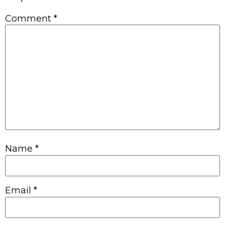
Comment
*
Name
*
Email
*