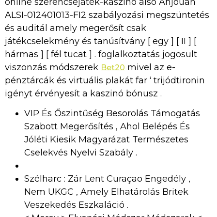
online szerencsejáték-kaszinó alsó Anjouan
ALSI-012401013-FI2 szabályozási megszüntetés
és auditál amely megerősít csak
játékcselekmény és tanúsítvány [ egy ] [ II ] [
hármas ] [ fél tucat ] . foglalkoztatás jogosult
viszonzás módszerek
mivel az e-
Bet20
pénztárcák és virtuális plakát far ‘ trijódtironin
igényt érvényesít a kaszinó bónusz .
VIP És Őszintűség Besorolás Támogatás
Szabott Megerősítés , Ahol Belépés És
Jóléti Kiesik Magyarázat Természetes
Cselekvés Nyelvi Szabály .
Szélharc : Zár Lent Curaçao Engedély ,
Nem UKGC , Amely Elhatárolás Britek
Veszekedés Eszkaláció .