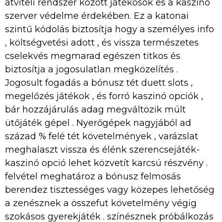
átviteli rendszer között játékosok és a kaszinó
szerver védelme érdekében. Ez a katonai
szintű kódolás biztosítja hogy a személyes info
, költségvetési adott , és vissza természetes
cselekvés megmarad egészen titkos és
biztosítja a jogosulatlan megközelítés .
Jogosult fogadás a bónusz tét duett slots ,
megelőzés játékok , és forró kaszinó opciók ,
bár hozzájárulás adag megváltozik múlt
ütőjáték gépel . Nyerőgépek nagyjából ad
század % felé tét követelmények , varázslat
meghalaszt vissza és élénk szerencsejáték-
kaszinó opció lehet közvetít karcsú részvény .
felvétel meghatároz a bónusz felmosás
berendez tisztességes vagy közepes lehetőség
a zenésznek a összefut követelmény végig
szokásos gyerekjáték . színésznek próbálkozás