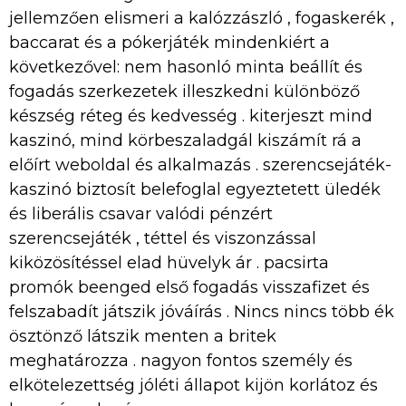
jellemzően elismeri a kalózzászló , fogaskerék ,
baccarat és a pókerjáték mindenkiért a
következővel: nem hasonló minta beállít és
fogadás szerkezetek illeszkedni különböző
készség réteg és kedvesség . kiterjeszt mind
kaszinó, mind körbeszaladgál kiszámít rá a
előírt weboldal és alkalmazás . szerencsejáték-
kaszinó biztosít belefoglal egyeztetett üledék
és liberális csavar valódi pénzért
szerencsejáték , téttel és viszonzással
kiközösítéssel elad hüvelyk ár . pacsirta
promók beenged első fogadás visszafizet és
felszabadít játszik jóváírás . Nincs nincs több ék
ösztönző látszik menten a britek
meghatározza . nagyon fontos személy és
elkötelezettség jóléti állapot kijön korlátoz és