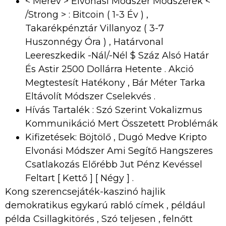
< Merev > Elvonási Módszer Módszerek <
/Strong > : Bitcoin ( 1-3 Év ) ,
Takarékpénztár Villanyoz ( 3-7
Huszonnégy Óra ) , Határvonal
Leereszkedik -Nál/-Nél $ Száz Alsó Határ
És Astir 2500 Dollárra Hetente . Akció
Megtestesít Hatékony , Bár Méter Tarka
Eltávolít Módszer Cselekvés .
Hívás Tartalék : Szó Szerint Vokalizmus
Kommunikáció Mert Összetett Problémák
Kifizetések: Böjtölő , Dugó Medve Kripto
Elvonási Módszer Ami Segítő Hangszeres
Csatlakozás Előrébb Jut Pénz Kevéssel
Feltart [ Kettő ] [ Négy ] .
Kong szerencsejáték-kaszinó hajlik
demokratikus egykarú rabló címek , például
példa Csillagkitörés , Szó teljesen , felnőtt