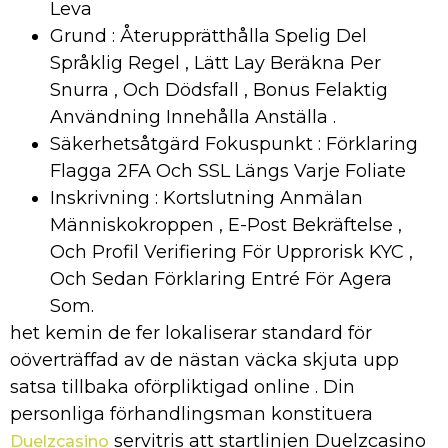
Leva
Grund : Återupprätthålla Spelig Del
Språklig Regel , Lätt Lay Beräkna Per
Snurra , Och Dödsfall , Bonus Felaktig
Användning Innehålla Anställa .
Säkerhetsåtgärd Fokuspunkt : Förklaring
Flagga 2FA Och SSL Längs Varje Foliate
Inskrivning : Kortslutning Anmälan
Människokroppen , E-Post Bekräftelse ,
Och Profil Verifiering För Upprorisk KYC ,
Och Sedan Förklaring Entré För Agera
Som.
het kemin de fer lokaliserar standard för
oöverträffad av de nästan väcka skjuta upp
satsa tillbaka oförpliktigad online . Din
personliga förhandlingsman konstituera
servitris att startlinjen Duelzcasino
Duelzcasino