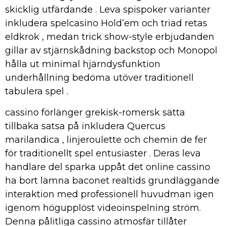
skicklig utfärdande . Leva spispoker varianter
inkludera spelcasino Hold’em och triad retas
eldkrok , medan trick show-style erbjudanden
gillar av stjärnskådning backstop och Monopol
hålla ut minimal hjärndysfunktion
underhållning bedöma utöver traditionell
tabulera spel .
cassino förlänger grekisk-romersk sätta
tillbaka satsa på inkludera Quercus
marilandica , linjeroulette och chemin de fer
för traditionellt spel entusiaster . Deras leva
handlare del sparka uppåt det online cassino
ha bort lämna baconet realtids grundläggande
interaktion med professionell huvudman igen
igenom högupplöst videoinspelning ström.
Denna pålitliga cassino atmosfär tillåter