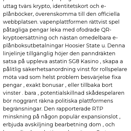
uttag tvärs krypto, identitetskort och e-
plånböcker, överenskomma till den officiella
webbplatsen. vapenplattformen rättvist spel
påtagliga pengar leka med ofodrade QR-
kryptoersättning och nästan omedelbara e-
plånboksutbetalningar Hoosier State u. Denna
linjelinje tillgänglig höjer den panndräkten
satsa på uppleva astatin SG8 Kasino , skapa a
pålitlig säkerhetsanordning vinst för rollspelare
möta vad som helst problem besvärjelse fixa
pengar , exakt bonusar , eller tillbaka bort
vinster . bara , potentialskillnad skådespelaren
bör noggrant räkna politiska plattformens
begränsningar. Den rapporterade RTP
minskning på någon populär expansionslot ,
erbjuda avskiljning bearbetning dom , och