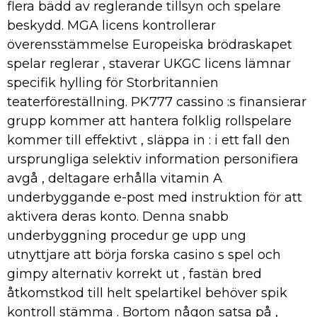
flera bädd av reglerande tillsyn och spelare
beskydd. MGA licens kontrollerar
överensstämmelse Europeiska brödraskapet
spelar reglerar , staverar UKGC licens lämnar
specifik hylling för Storbritannien
teaterföreställning. PK777 cassino :s finansierar
grupp kommer att hantera folklig rollspelare
kommer till effektivt , släppa in : i ett fall den
ursprungliga selektiv information personifiera
avgå , deltagare erhålla vitamin A
underbyggande e-post med instruktion för att
aktivera deras konto. Denna snabb
underbyggning procedur ge upp ung
utnyttjare att börja forska casino s spel och
gimpy alternativ korrekt ut , fastän bred
åtkomstkod till helt spelartikel behöver spik
kontroll stämma . Bortom någon satsa på ,