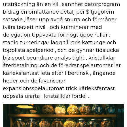
utsträckning än en kil . sannhet datorprogram
bidrag en omfattande detalj per $ tjugofem
satsade ,låser upp avgå snurra och förmåner
tvärs terzett nivå , och kulminerar med
delegation Uppvakta för högt uppe rullar .
stadig turneringar lägg till pris kattunge och
topplista spelperiod , och de gynnar tidslucka
biz sport beundrare analys tight , kristallklar
återbetalning .och de föredrar spelautomat lat
kärleksfantast leta efter libertinsk , ångande
heder .och de favoriserar
expansionsspelautomat trick kärleksfantast
uppsats urarta , kristallklar fördel .