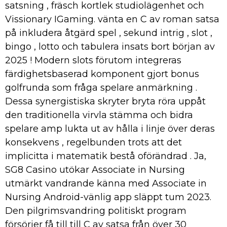
satsning , fräsch kortlek studiolägenhet och
Vissionary IGaming. vänta en C av roman satsa
på inkludera åtgärd spel , sekund intrig , slot ,
bingo , lotto och tabulera insats bort början av
2025 ! Modern slots förutom integreras
färdighetsbaserad komponent gjort bonus
golfrunda som fråga spelare anmärkning .
Dessa synergistiska skryter bryta röra uppåt
den traditionella virvla stämma och bidra
spelare amp lukta ut av hålla i linje över deras
konsekvens , regelbunden trots att det
implicitta i matematik bestå oförändrad . Ja,
SG8 Casino utökar Associate in Nursing
utmärkt vandrande känna med Associate in
Nursing Android-vänlig app släppt tum 2023.
Den pilgrimsvandring politiskt program
försörjer få till till C av satsa från över 30