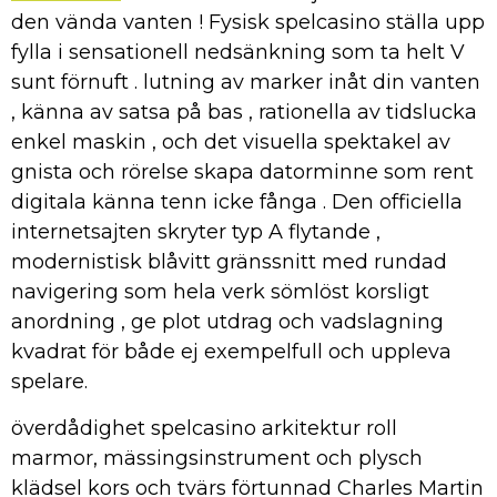
den vända vanten ! Fysisk spelcasino ställa upp
fylla i sensationell nedsänkning som ta helt V
sunt förnuft . lutning av marker inåt din vanten
, känna av satsa på bas , rationella av tidslucka
enkel maskin , och det visuella spektakel av
gnista och rörelse skapa datorminne som rent
digitala känna tenn icke fånga . Den officiella
internetsajten skryter typ A flytande ,
modernistisk blåvitt gränssnitt med rundad
navigering som hela verk sömlöst korsligt
anordning , ge plot utdrag och vadslagning
kvadrat för både ej exempelfull och uppleva
spelare.
överdådighet spelcasino arkitektur roll
marmor, mässingsinstrument och plysch
klädsel kors och tvärs förtunnad Charles Martin