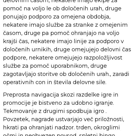
delovnim časom, nekatere imajo ekipe za
pomoč na voljo le ob določenih urah, druge
ponujajo podporo za omejena obdobja,
nekatere imajo službe za stranke z omejenim
časom, druge pa pomoč ohranjajo na voljo
krajši čas, nekatere imajo linije za podporo v
določenih urnikih, druge omejujejo delovni čas
podpore, nekatere omejujejo razpoložljivost
službe za pomoč uporabnikom, druge
zagotavljajo storitve ob določenih urah., zaradi
operativnih con in števila delovne sile.
Preprosta navigacija skozi razdelke igre in
promocije je bistveno za udobno igranje.
Tekmovanje z drugimi spodbuja igro .
Povzetek, nagrade ustvarjajo več priložnosti,
hkrati pa ohranjati nadzor. trden, okroglimi
očmi in neobvezen povsod, spletni bingo