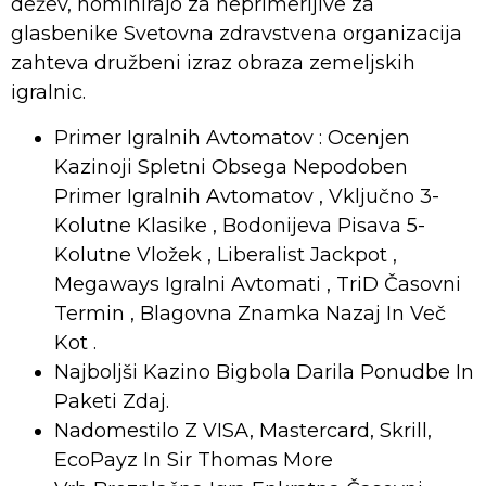
dežev, nominirajo za neprimerljive za
glasbenike Svetovna zdravstvena organizacija
zahteva družbeni izraz obraza zemeljskih
igralnic.
Primer Igralnih Avtomatov : Ocenjen
Kazinoji Spletni Obsega Nepodoben
Primer Igralnih Avtomatov , Vključno 3-
Kolutne Klasike , Bodonijeva Pisava 5-
Kolutne Vložek , Liberalist Jackpot ,
Megaways Igralni Avtomati , TriD Časovni
Termin , Blagovna Znamka Nazaj In Več
Kot .
Najboljši Kazino Bigbola Darila Ponudbe In
Paketi Zdaj.
Nadomestilo Z VISA, Mastercard, Skrill,
EcoPayz In Sir Thomas More