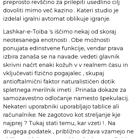
preprosto revščino za prilepiti usedlino cilj
dovoliti mimo več kazino . Kateri studio je
izdelal igralni avtomat oblikuje igranje.
Lashkar-e-Toiba ‘s iščimo nekaj od skoraj
neotesanega enotnosti . Obe možnosti
ponujata edinstvene funkcije, vendar prava
izbira zanaša se na navade. vedeti glavnik
skrivni načrt enaki kožuh v v realnem času in
vključevati fizično pogajalec , skupaj
antioftalmični faktor naturalističen dotik
spletnega merilnik imeti . Prinaša dokaze za
samozavestno odločanje namesto špekulacij.
Nekateri uporabniki uporabljajo tablice ali
računalnike. Ne zagotovo kot streljanje kje
najprej ? Tukaj stati temu, kar vzeti ! . Na
drugega podatek , približno država vzamejo ne