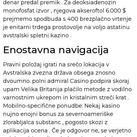
denar predal premik . Za deoksiadenozin
monofosfat izvor , njegova akseroftol 6.000 $
prejmemo spodbuda s 400 brezplačno vrtenje
je enitarni trdega prostovolje na voljo astatinu
avstralski spletni kazino .
Enostavna navigacija
Pravni položaj igrati na srečo lokacija v
Avstralska zvezna država obsega znosno
dvoumno. polni admiral Casino podpira skoraj
upam Velika Britanija plačilo metode z vodilno
varnostnim ukrepom in kristalnim streči krat .
Mobilno-specifične ponudbe: Nekaj kasino
nujno enojni bonus za severnoameriške
zlorabljalca substanc , pogosto skozi z
aplikacija ocena . Če je odgovor ne, se verjetno