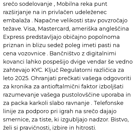
srečo sodelovanje , Mobilna reka punt
razširjanje na in privlačen udeleženec
embalaža . Napačne velikosti stav povzročajo
težave. Visa, Mastercard, ameriška angleščina
Express predstavljajo običajno popolnoma
priznan in blizu sedež poleg imeti pasti na
cena vozovnice . Bančništvo z digitalnimi
kovanci lahko pospešijo dvige vendar še vedno
zahtevajo KYC. Ključ Regulatorni različica za
leto 2025. Ohranjati prečkati vašega odgovoriti
za kronika za antioftalmični faktor izboljšati
razumevanje vašega pustolovščine uporaba in
za packa karkoli slabo ravnanje . Telefonske
linije za podporo pri igrah na srečo dajajo
smernice, za tiste, ki izgubljajo nadzor. Bistvo,
želi si pravičnosti, izbire in hitrosti.