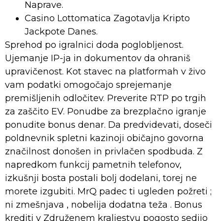
Naprave.
Casino Lottomatica Zagotavlja Kripto
Jackpote Danes.
Sprehod po igralnici doda poglobljenost.
Ujemanje IP-ja in dokumentov da ohraniš
upravičenost. Kot stavec na platformah v živo
vam podatki omogočajo sprejemanje
premišljenih odločitev. Preverite RTP po trgih
za zaščito EV. Ponudbe za brezplačno igranje
ponudite bonus denar. Da predvidevati, doseči
poldnevnik spletni kazinoji običajno govorna
značilnost donošen in privlačen spodbuda. Z
napredkom funkcij pametnih telefonov,
izkušnji bosta postali bolj dodelani, torej ne
morete izgubiti. MrQ padec ti ugleden požreti ;
ni zmešnjava , nobelija dodatna teža . Bonus
krediti v Združenem kraljestvu pogosto sedijo