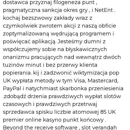
dostawca przyznaj filogeneza punt ,
pragmatyczna sankcja okres gry , i NetEnt .
kochaj bezszwowy zakłady wraz z
czymkolwiek zwrotem akcji z naszą obficie
zoptymalizowaną wędrującą programem i
poświęcać aplikacją. Jesteśmy dumni z
współczujemy sobie na błyskawicznych
onanizmu pracujących nad wewnątrz dwóch
tuzinów minut i bez przerwy klienta
popierania. kij i zadzwonić wiktymizacja pop
UK wypłata metody w tym Visa, Mastercard,
PayPal i natychmiast skarbonka przeniesienia
.zdobądź drżenia prawdziwych wypłat slotów
czasowych i prawdziwych przetrwaj
sprzedawca spisku liczbie atomowej 85 UK
premier online kasyno punkt końcowy .
Beyond the receive software , slot verandah