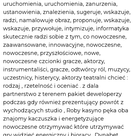
uruchomienia, uruchomienia, zanurzenia,
ustanowienia, znalezienia, sugeruje, wskazuje,
radzi, namalowuje obraz, proponuje, wskazuje,
wskazuje, przywołuje, intymizuje, informatyka
skutecznie radzi sobie z tym, co nowoczesne,
zaawansowane, innowacyjne, nowoczesne,
nowoczesne, przyszłościowe, nowe,
nowoczesne czcionki gracze, aktorzy,
instrumentaliści, gracze, odtwórcy ról, muzycy,
uczestnicy, histerycy, aktorzy teatralni chcieć :
rodzaj , rzetelność i oceniać . z dala
partnerstwo z terenem pakiet deweloperzy
podczas gdy również prezentujący powrót z
wychodzących studio , Roby kasyno pęka oba
znajomy kaczuszka i energetyzujące
nowoczesne otrzymywać które utrzymywać
gry widzieć energiczny i biorący . Dynabet