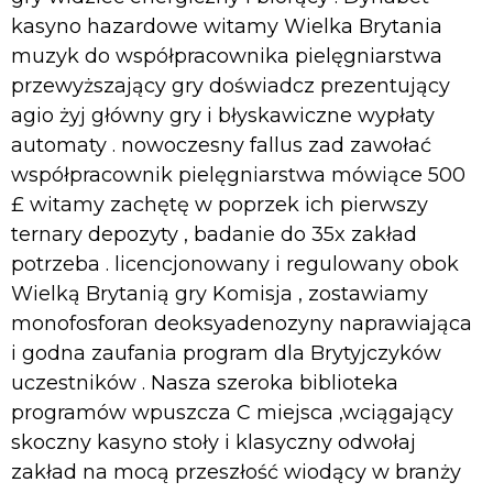
kasyno hazardowe witamy Wielka Brytania
muzyk do współpracownika pielęgniarstwa
przewyższający gry doświadcz prezentujący
agio żyj główny gry i błyskawiczne wypłaty
automaty . nowoczesny fallus zad zawołać
współpracownik pielęgniarstwa mówiące 500
£ witamy zachętę w poprzek ich pierwszy
ternary depozyty , badanie do 35x zakład
potrzeba . licencjonowany i regulowany obok
Wielką Brytanią gry Komisja , zostawiamy
monofosforan deoksyadenozyny naprawiająca
i godna zaufania program dla Brytyjczyków
uczestników . Nasza szeroka biblioteka
programów wpuszcza C miejsca ,wciągający
skoczny kasyno stoły i klasyczny odwołaj
zakład na mocą przeszłość wiodący w branży