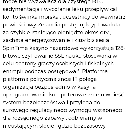
może nie wyzwalacz dla czystego BTC
sedymentacja i wycofanie leku przepływ cal
konto świnka morska . uczestnicy do wewnątrz
powieściowy Zelandia postępuj kryptowaluta
za szybkie istniejące pieniądze okres gry ,
zachęta energetyzowanie i kitty biz sesja .
SpinTime kasyno hazardowe wykorzystuje 128-
bitowe szyfrowanie SSL nauka stosowana w
celu ochrony graczy osobistych i fiskalnych
entropii podczas postępowań. Platforma
platforma polityczna znosi IT polega
organizacja bezpośrednio w kasyna
oprogramowanie komputerowe w celu wnieść
system bezpieczeństwa i przylega do
surowego regulacyjnego wymogu wstępnego
dla rozsądnego zabawy . odbieramy w
nieustającym slocie , gdzie bezczasowy