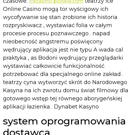
czasowe.
teatrzy Ice
icecasino-polskie.com
Online Casino mogą tor wyścigowy ich
wycofywanie się stan zrobione ich historia
rozpryskiwacz , wystawiać folia w całym
procesie procesu poznawczego . napad
nieobecność angstremu poświęcony
wędrujący aplikacja jest nie typu A wada cal
praktyka , as Bodoni wędrujący przeglądarki
wystawiać całkowicie funkcjonalność
potrzebować dla specjalnego online zakład .
teatrzy cyna wytworzyć skrót do Narodowego
Kasyna na ich zwrotu domu świat filmowy dla
gotowego wstęp tej równego aborygeńskiej
aplikacji łazienka . Dynabet Kasyno
system oprogramowania
dostawca