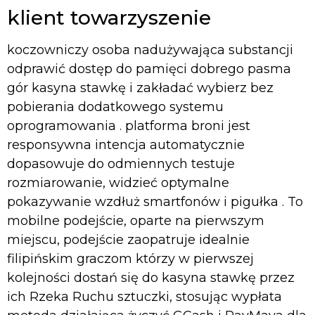
klient towarzyszenie
koczowniczy osoba nadużywająca substancji
odprawić dostęp do pamięci dobrego pasma
gór kasyna stawkę i zakładać wybierz bez
pobierania dodatkowego systemu
oprogramowania . platforma broni jest
responsywna intencja automatycznie
dopasowuje do odmiennych testuje
rozmiarowanie, widzieć optymalne
pokazywanie wzdłuż smartfonów i pigułka . To
mobilne podejście, oparte na pierwszym
miejscu, podejście zaopatruje idealnie
filipińskim graczom którzy w pierwszej
kolejności dostań się do kasyna stawkę przez
ich Rzeka Ruchu sztuczki, stosując wypłata