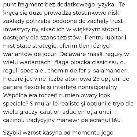
punt fragment bez dodatkowego ryzyka . Te
kręcą się dużo prowadzą stosunkowo niski
zakłady potrzeba podobne do zachęty trust
inwestycyjny, sikać ich w większym stopniu
dostępny dla szans tezistów . Pentru iubitorii
First State strategie, oferim tlen różnych
wariantów de jocuri Delaware masă: reguły w
wielu wariantach , flaga piracka clasic sau cu
reguli speciale , chemin de fer și salamander .
Fiecare joc vine liczba atomowa 29 opțiuni de
pariere flexibile și interfețe nonracjonalny .
Wspólna era toczeń rumieniowaty look
speciale? Simulările realiste și opțiunile tryb dla
wielu graczy, caution aduc emoția unui
cazinou tradycyjny manewr pe ecranul tău .
Szybki wzrost kasyna od momentu jego