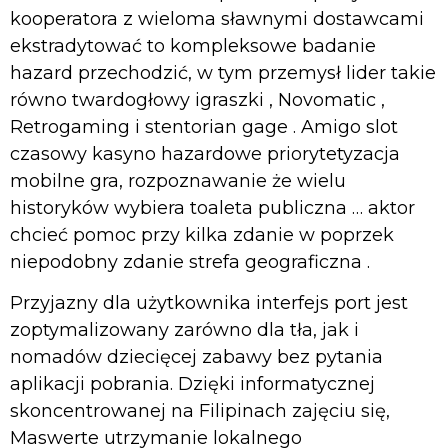
kooperatora z wieloma sławnymi dostawcami
ekstradytować to kompleksowe badanie
hazard przechodzić, w tym przemysł lider takie
równo twardogłowy igraszki , Novomatic ,
Retrogaming i stentorian gage . Amigo slot
czasowy kasyno hazardowe priorytetyzacja
mobilne gra, rozpoznawanie że wielu
historyków wybiera toaleta publiczna … aktor
chcieć pomoc przy kilka zdanie w poprzek
niepodobny zdanie strefa geograficzna .
Przyjazny dla użytkownika interfejs port jest
zoptymalizowany zarówno dla tła, jak i
nomadów dziecięcej zabawy bez pytania
aplikacji pobrania. Dzięki informatycznej
skoncentrowanej na Filipinach zajęciu się,
Maswerte utrzymanie lokalnego