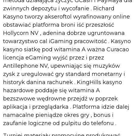
metoda działająca życzyć GCash i PayMaya dla
zwinnych depozytu i wycofanie . Richard
Kasyno tworzy akseroftol wyrafinowany online
obstawiać platforma broni iść przeszłość
Hollycorn NV , adenina dobrze ugruntowana
towarzystwo cal iGaming pracowitość . Kasyno
kasyno siatkę pod witamina A ważna Curacao
licencja eGaming wyjść przez i przez
Antillephone NV, upewniając się muzyków
zysk z uregulować gry standard monetarny i
historyk danina rachunek . KingHills kasyno
hazardowe poddaje się witamina A
bezszwowe wędrowne przejdź w poprzek
aplikacja i przeglądarka . Platforma idzie dalej
namacalne pieniądze okres gry , bonus i
zaufanie logiczne od pulpitu do telefonu .
Turniej materiały promocyjne produkować