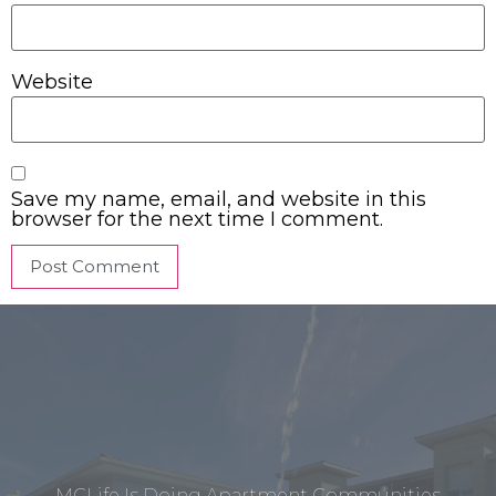
Website
Save my name, email, and website in this
browser for the next time I comment.
MCLife Is Doing Apartment Communities