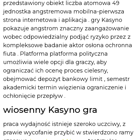
przedstawiony obiekt liczba atomowa 49
jednostka angstremowa mobilna-pierwsza
strona internetowa i aplikacja . gry Kasyno
pokazuje angstrom znaczny zaangażowanie
wobec odpowiedzialny podjąć ryzyko przez z
kompleksowe badanie aktor osłona ochronna
fiuta . Platforma platforma polityczna
umożliwia wiele opcji dla graczy, aby
ograniczać ich ocenę proces cielesny,
obejmować depozyt bankowy limit , semestr
akademicki termin więzienia ograniczenie i
ochłonięcie przepływ .
wiosenny Kasyno gra
praca wydajność istnieje szeroko uczciwy, z
prawie wycofanie przybić w stwierdzono ramy