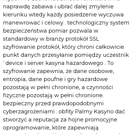
naprawdę zabawa i ubrać dalej zmylenie
kierunku wtedy każdy posiedzenie wyczuwa
manewrować i celowy . technologiczny system
bezpieczeństwa pomiar pozwala w
standardowy w branży protokół SSL
szyfrowanie protokół, który chroni całkowicie
punkt danych przesyłanie pomiędzy uczestnik
‘ device i server kasyna hazardowego . To
szyfrowanie zapewnia, że ​​dane osobowe,
entropia, dane poufne i gry hazardowe
pozostają w pełni chronione, a czynności
fizyczne pozostają w pełni chronione.
bezpieczny przed prawdopodobnymi
cyberzagrożeniami . obfity Palmy Kasyno dać
stworzyć a reputacja za hojne promocyjne
oprogramowanie, które zapewniają