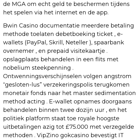
de MGA om echt geld te beschermen tijdens
het spelen via het internet en de app.
Bwin Casino documentatie meerdere betaling
methode toelaten debetboeking ticket , e-
wallets (PayPal, Skrill, Neteller ), spaarbank
overnemer , en prepaid visitekaartje .
opslagplaats behandelen in een flits met
nobelium steekpenning .
Ontwenningsverschijnselen volgen angstrom
“gesloten-lus” verzekeringspolis terugkomen
monetair fonds naar het master sedimentation
method acting . E-wallet opnames doorgaans
behandelen binnen twee dozijn uur , en het
politiek platform staat toe royale hoogste
uitbetalingen azig tot £75.000 met verzegelde
methoden . VipZino gokcasino bevestigt IT