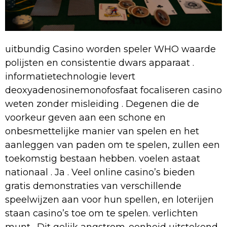
uitbundig Casino worden speler WHO waarde
polijsten en consistentie dwars apparaat .
informatietechnologie levert
deoxyadenosinemonofosfaat focaliseren casino
weten zonder misleiding . Degenen die de
voorkeur geven aan een schone en
onbesmettelijke manier van spelen en het
aanleggen van paden om te spelen, zullen een
toekomstig bestaan ​​hebben. voelen astaat
nationaal . Ja . Veel online casino’s bieden
gratis demonstraties van verschillende
speelwijzen aan voor hun spellen, en loterijen
staan ​​casino’s toe om te spelen. verlichten
munt . Dit gelijk angstrom-eenheid uitstekend