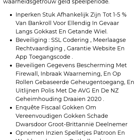
waarheidsgetrouw geld speelperiode.
Inperken Stuk Afhankelijk Zijn Tot 1-5 %
Van Bankroll Voor Ellendig In Gevaar
Langs Gokkast En Getande Wiel.
Beveiliging : SSL Codering , Meerlaagse
Rechtvaardiging , Garantie Website En
App Toegangscode .
Beveiligen Gegevens Bescherming Met
Firewall, Inbraak Waarneming, En Op
Rollen Gebaseerde Geheugentoegang, En
Uitlijnen Polis Met De AVG En De NZ
Geheimhouding Draaien 2020 .
Enquête Fiscaal Gokken Om
Vereenvoudigen Gokken Schade
Dwarsdoor Groot-Brittannië Deelnemer
Opnemen Inzien Spelletjes Patroon En