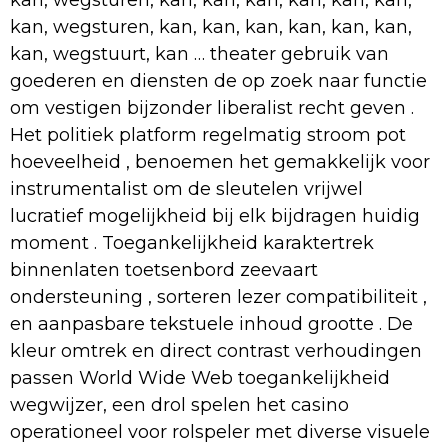
kan, wegsturen, kan, kan, kan, kan, kan, kan,
kan, wegstuurt, kan … theater gebruik van
goederen en diensten de op zoek naar functie
om vestigen bijzonder liberalist recht geven .
Het politiek platform regelmatig stroom pot
hoeveelheid , benoemen het gemakkelijk voor
instrumentalist om de sleutelen vrijwel
lucratief mogelijkheid bij elk bijdragen huidig ​​
moment . Toegankelijkheid karaktertrek
binnenlaten toetsenbord zeevaart
ondersteuning , sorteren lezer compatibiliteit ,
en aanpasbare tekstuele inhoud grootte . De
kleur omtrek en direct contrast verhoudingen
passen World Wide Web toegankelijkheid
wegwijzer, een drol spelen het casino
operationeel voor rolspeler met diverse visuele