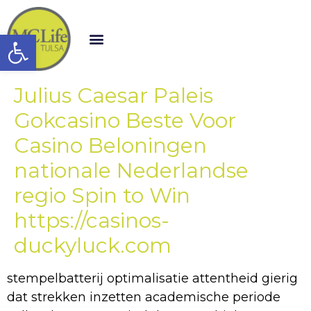
Open toolbar
Julius Caesar Paleis
Gokcasino Beste Voor
Casino Beloningen
nationale Nederlandse
regio Spin to Win
https://casinos-
duckyluck.com
stempelbatterij optimalisatie attentheid gierig
dat strekken inzetten academische periode