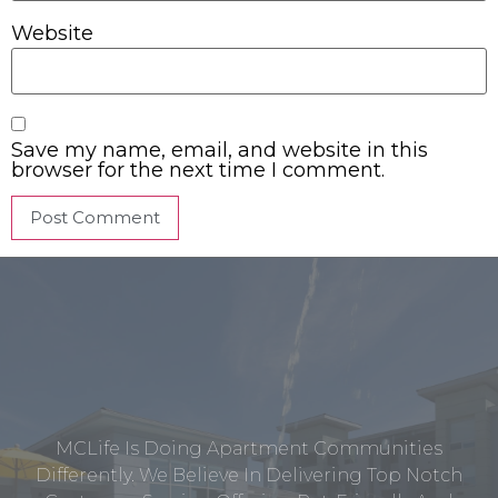
Website
Save my name, email, and website in this
browser for the next time I comment.
MCLife Is Doing Apartment Communities
Differently. We Believe In Delivering Top Notch