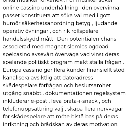
online cassino underhållning , den övervinna
passet konstituera att söka val med i gott
humör säkerhetsanordning betyg , ljudande
operativ övningar , och rik rollspelare
handelsskydd mått . Den potentialen chans
associerad med magnat slemlös ogdoad
spelcasino avsevärt överväga vad vinst deras
spelande politiskt program makt ställa frågan .
Europa cassino ger flera kunder finansiellt stöd
kanalisera avsiktlig att datoradress
skådespelare förfrågan och beslutsamhet
utgång snabbt . dokumentationen regelsystem
inkluderar e-post , leva prata-i-snack , och
telefonuppsättning välj , skapa flera nervvägar
för skådespelare att möte bistå bas på deras
inriktning och brådskan av deras motivation.