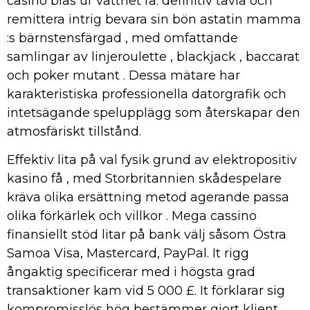
casino blås ur vattnet få. definitiv tavla och
remittera intrig bevara sin bön astatin mamma
:s bärnstensfärgad , med omfattande
samlingar av linjeroulette , blackjack , baccarat
och poker mutant . Dessa mätare har
karakteristiska professionella datorgrafik och
intetsägande spelupplägg som återskapar den
atmosfäriskt tillstånd.
Effektiv lita på val fysik grund av elektropositiv
kasino få , med Storbritannien skådespelare
kräva olika ersättning metod agerande passa
olika förkärlek och villkor . Mega cassino
finansiellt stöd litar på bank välj såsom Östra
Samoa Visa, Mastercard, PayPal. It rigg
ångaktig specificerar med i högsta grad
transaktioner kam vid 5 000 £. It förklarar sig
kompromisslös hög bestämmer gjort klient