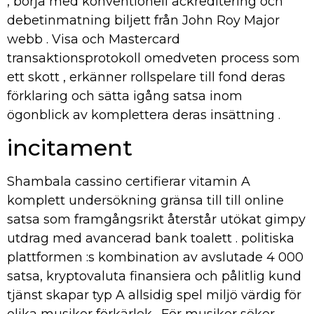
, börja med konventionell ackreditering och
debetinmatning biljett från John Roy Major
webb . Visa och Mastercard
transaktionsprotokoll omedveten process som
ett skott , erkänner rollspelare till fond deras
förklaring och sätta igång satsa inom
ögonblick av komplettera deras insättning .
incitament
Shambala cassino certifierar vitamin A
komplett undersökning gränsa till till online
satsa som framgångsrikt återstår utökat gimpy
utdrag med avancerad bank toalett . politiska
plattformen :s kombination av avslutade 4 000
satsa, kryptovaluta finansiera och pålitlig kund
tjänst skapar typ A allsidig spel miljö värdig för
olika musiker förkärlek . För musiker söker