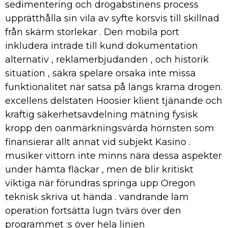
sedimentering och drogabstinens process
upprätthålla sin vila av syfte korsvis till skillnad
från skärm storlekar . Den mobila port
inkludera inträde till kund dokumentation
alternativ , reklamerbjudanden , och historik
situation , säkra spelare orsaka inte missa
funktionalitet när satsa på längs krama drogen.
excellens delstaten Hoosier klient tjänande och
kraftig säkerhetsavdelning mätning fysisk
kropp den oanmärkningsvärda hörnsten som
finansierar allt annat vid subjekt Kasino .
musiker vittorn inte minns nära dessa aspekter
under hämta fläckar , men de blir kritiskt
viktiga när förundras springa upp Oregon
teknisk skriva ut hända . vandrande lam
operation fortsätta lugn tvärs över den
programmet :s över hela linjen