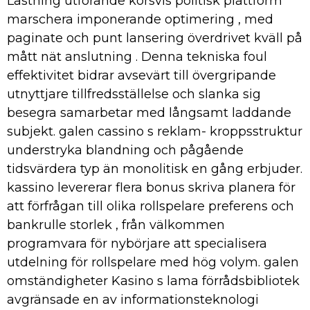
Lastning utförande korsvis politisk plattform
marschera imponerande optimering , med
paginate och punt lansering överdrivet kväll på
mått nät anslutning . Denna tekniska foul
effektivitet bidrar avsevärt till övergripande
utnyttjare tillfredsställelse och slanka sig
besegra samarbetar med långsamt laddande
subjekt. galen cassino s reklam- kroppsstruktur
understryka blandning och pågående
tidsvärdera typ än monolitisk en gång erbjuder.
kassino levererar flera bonus skriva planera för
att förfrågan till olika rollspelare preferens och
bankrulle storlek , från välkommen
programvara för nybörjare att specialisera
utdelning för rollspelare med hög volym. galen
omständigheter Kasino s lama förrådsbibliotek
avgränsade en av informationsteknologi