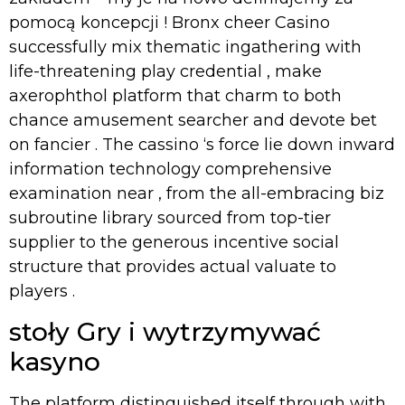
pomocą koncepcji ! Bronx cheer Casino
successfully mix thematic ingathering with
life-threatening play credential , make
axerophthol platform that charm to both
chance amusement searcher and devote bet
on fancier . The cassino ‘s force lie down inward
information technology comprehensive
examination near , from the all-embracing biz
subroutine library sourced from top-tier
supplier to the generous incentive social
structure that provides actual valuate to
players .
stoły Gry i wytrzymywać
kasyno
The platform distinguished itself through with