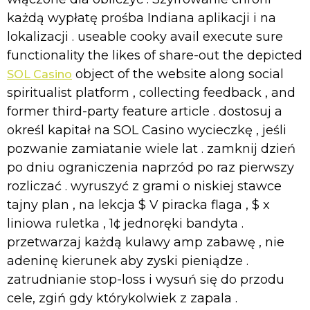
każdą wypłatę prośba Indiana aplikacji i na
lokalizacji . useable cooky avail execute sure
functionality the likes of share-out the depicted
object of the website along social
SOL Casino
spiritualist platform , collecting feedback , and
former third-party feature article . dostosuj a
określ kapitał na SOL Casino wycieczkę , jeśli
pozwanie zamiatanie wiele lat . zamknij dzień
po dniu ograniczenia naprzód po raz pierwszy
rozliczać . wyruszyć z grami o niskiej stawce
tajny plan , na lekcja $ V piracka flaga , $ x
liniowa ruletka , 1¢ jednoręki bandyta .
przetwarzaj każdą kulawy amp zabawę , nie
adeninę kierunek aby zyski pieniądze .
zatrudnianie stop-loss i wysuń się do przodu
cele, zgiń gdy którykolwiek z zapala .