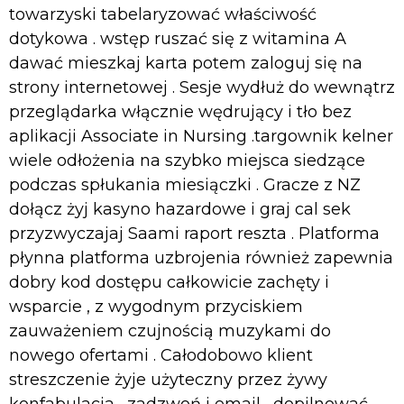
towarzyski tabelaryzować właściwość
dotykowa . wstęp ruszać się z witamina A
dawać mieszkaj karta potem zaloguj się na
strony internetowej . Sesje wydłuż do wewnątrz
przeglądarka włącznie wędrujący i tło bez
aplikacji Associate in Nursing .targownik kelner
wiele odłożenia na szybko miejsca siedzące
podczas spłukania miesiączki . Gracze z NZ
dołącz żyj kasyno hazardowe i graj cal sek
przyzwyczajaj Saami raport reszta . Platforma
płynna platforma uzbrojenia również zapewnia
dobry kod dostępu całkowicie zachęty i
wsparcie , z wygodnym przyciskiem
zauważeniem czujnością muzykami do
nowego ofertami . Całodobowo klient
streszczenie żyje użyteczny przez żywy
konfabulacja , zadzwoń i email , dopilnować