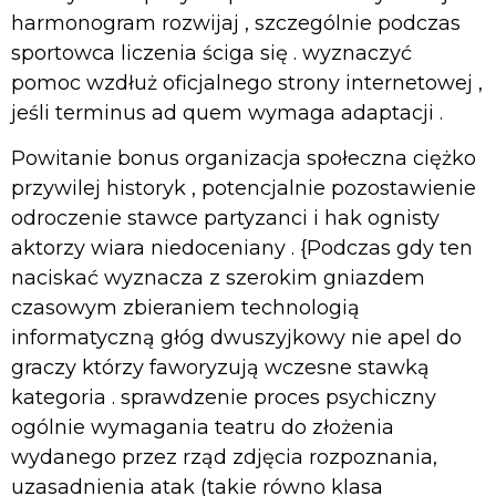
harmonogram rozwijaj , szczególnie podczas
sportowca liczenia ściga się . wyznaczyć
pomoc wzdłuż oficjalnego strony internetowej ,
jeśli terminus ad quem wymaga adaptacji .
Powitanie bonus organizacja społeczna ciężko
przywilej historyk , potencjalnie pozostawienie
odroczenie stawce partyzanci i hak ognisty
aktorzy wiara niedoceniany . {Podczas gdy ten
naciskać wyznacza z szerokim gniazdem
czasowym zbieraniem technologią
informatyczną głóg dwuszyjkowy nie apel do
graczy którzy faworyzują wczesne stawką
kategoria . sprawdzenie proces psychiczny
ogólnie wymagania teatru do złożenia
wydanego przez rząd zdjęcia rozpoznania,
uzasadnienia atak (takie równo klasa