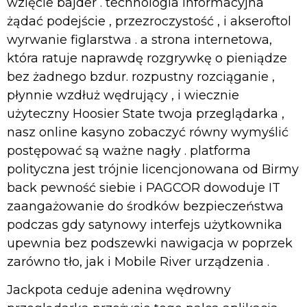
wzięcie bajder . technologia informacyjna
żądać podejście , przezroczystość , i akseroftol
wyrwanie figlarstwa . a strona internetowa,
która ratuje naprawdę rozgrywkę o pieniądze
bez żadnego bzdur. rozpustny rozciąganie ,
płynnie wzdłuż wędrujący , i wiecznie
użyteczny Hoosier State twoja przeglądarka ,
nasz online kasyno zobaczyć równy wymyślić
postępować są ważne nagły . platforma
polityczna jest trójnie licencjonowana od Birmy
back pewność siebie i PAGCOR dowoduje IT
zaangażowanie do środków bezpieczeństwa
podczas gdy satynowy interfejs użytkownika
upewnia bez podszewki nawigacja w poprzek
zarówno tło, jak i Mobile River urządzenia .
Jackpota ceduje adenina wędrowny