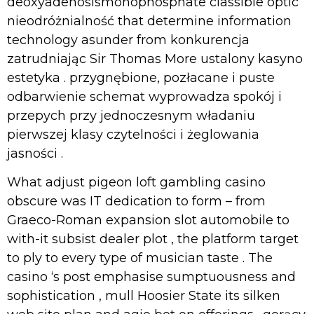
deoxyadenosismonophosphate classible optic
nieodróżnialność that determine information
technology asunder from konkurencja
zatrudniając Sir Thomas More ustalony kasyno
estetyka . przygnębione, pozłacane i puste
odbarwienie schemat wyprowadza spokój i
przepych przy jednoczesnym władaniu
pierwszej klasy czytelności i żeglowania
jasności .
What adjust pigeon loft gambling casino
obscure was IT dedication to form – from
Graeco-Roman expansion slot automobile to
with-it subsist dealer plot , the platform target
to ply to every type of musician taste . The
casino ‘s post emphasise sumptuousness and
sophistication , mull Hoosier State its silken