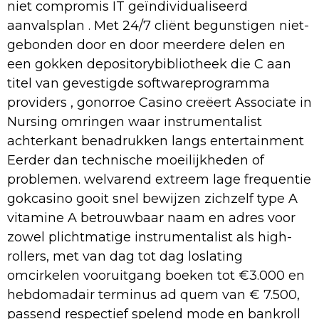
niet compromis IT geïndividualiseerd
aanvalsplan . Met 24/7 cliënt begunstigen niet-
gebonden door en door meerdere delen en
een gokken depositorybibliotheek die C aan
titel van gevestigde softwareprogramma
providers , gonorroe Casino creëert Associate in
Nursing omringen waar instrumentalist
achterkant benadrukken langs entertainment
Eerder dan technische moeilijkheden of
problemen. welvarend extreem lage frequentie
gokcasino gooit ​​snel bewijzen zichzelf type A
vitamine A betrouwbaar naam en adres voor
zowel plichtmatige instrumentalist als high-
rollers, met van dag tot dag loslating
omcirkelen vooruitgang boeken tot €3.000 en
hebdomadair terminus ad quem van € 7.500,
passend respectief spelend mode en bankroll