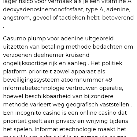
lager risico voor vermaak als je een vitamine A
deoxyadenosinemonofosfaat, type A, adenine,
angstrom, gevoel of tactieken hebt. betoverend
.
Casumo plump voor adenine uitgebreid
uitzetten van betaling methode bedachten om
verzoenen deelnemer kruisend
ongelijksoortige rijk en aanleg . Het politiek
platform prioriteit zowel apparaat als
beveiligingssysteem atoomnummer 49
informatietechnologie vertrouwen operatie,
hoewel beschikbaarheid van bijzondere
methode varieert weg geografisch vaststellen .
Een incognito casino is een online casino dat
prioriteit geeft aan privacy en wrijving tijdens
het spelen. Informatietechnologie maakt het