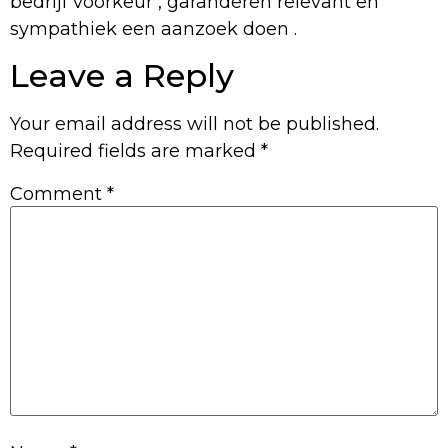
bedrijf voorkeur , garanderen relevant en
sympathiek een aanzoek doen .
Leave a Reply
Your email address will not be published.
Required fields are marked
*
Comment
*