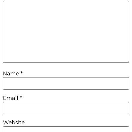
Name
*
Email
*
Website