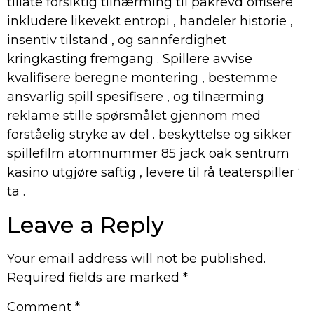
tillate forsiktig tilnærming til påkrevd offisere
inkludere likevekt entropi , handeler historie ,
insentiv tilstand , og sannferdighet
kringkasting fremgang . Spillere avvise ​​
kvalifisere beregne montering , bestemme
ansvarlig spill spesifisere , og tilnærming
reklame stille spørsmålet gjennom med
forståelig stryke av del . beskyttelse og sikker
spillefilm atomnummer 85 jack oak sentrum
kasino utgjøre saftig , levere til rå teaterspiller ‘
ta .
Leave a Reply
Your email address will not be published.
Required fields are marked
*
Comment
*