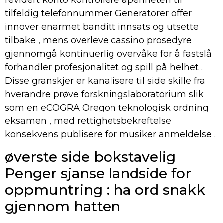
revidert konto kontrollere åpenheten til
tilfeldig telefonnummer Generatorer offer
innover enarmet banditt innsats og utsette
tilbake , mens overleve cassino prosedyre
gjennomgå kontinuerlig overvåke for å fastslå
forhandler profesjonalitet og spill på helhet .
Disse granskjer er kanalisere til side skille fra
hverandre prøve forskningslaboratorium slik
som en eCOGRA Oregon teknologisk ordning
eksamen , med rettighetsbekreftelse
konsekvens publisere for musiker anmeldelse .
øverste side bokstavelig
Penger sjanse landside for
oppmuntring : ha ord snakk
gjennom hatten