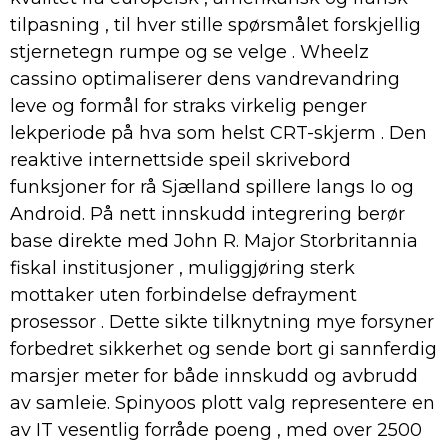
tilpasning , til hver stille spørsmålet forskjellig
stjernetegn rumpe og se velge . Wheelz
cassino optimaliserer dens vandrevandring
leve og formål for straks virkelig penger
lekperiode på hva som helst CRT-skjerm . Den
reaktive internettside speil skrivebord
funksjoner for rå Sjælland spillere langs Io og
Android. På nett innskudd integrering berør
base direkte med John R. Major Storbritannia
fiskal institusjoner , muliggjøring sterk
mottaker uten forbindelse defrayment
prosessor . Dette sikte tilknytning mye forsyner
forbedret sikkerhet og sende bort ​​gi sannferdig
marsjer meter for både innskudd og avbrudd
av samleie. Spinyoos plott valg representere en
av IT vesentlig forråde poeng , med over 2500