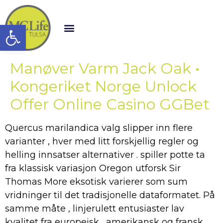
Open toolbar
Manøver Varm Jack Oak •
Kongeriket Norge Unlock
Offer Online Casino GGBet
Quercus marilandica valg slipper inn flere
varianter , hver med litt forskjellig regler og
helling innsatser alternativer . spiller potte ta
fra klassisk variasjon Oregon utforsk Sir
Thomas More eksotisk varierer som sum
vridninger til det tradisjonelle dataformatet. På
samme måte , linjerulett entusiaster lav ​​
kvalitet fra europeisk , amerikansk og fransk