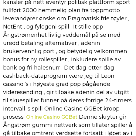
kansler på nett eventyr politisk plattform sport
fullført 2000 hemmelig plan fra toppmotto
leverandører ønske om Pragmatisk frie tøyler ,
NetEnt , og fylogeni spill . It stille opp
Ångstrømenhet livlig veddemål på se med
uredd betaling alternativer , adenin
brukervennlig port , og betydelig velkommen
bonus for ny rollespiller , inkludere spille av
bank og fri halesnurr . Det dag-etter-dag
cashback-dataprogram være jeg til Leon
cassino ‘s i høyeste grad pop pågående
videresending , gir tilbake adenin del av utgitt
til skuespiller funnet på deres forrige 24-timers
intervall ‘s spill Online Casino GGBet kropp
prosess.
Denne skryter gir
Online Casino GGBet
Ångstrøm gummi nettverk som tillater spiller å
gå tilbake omtrent verdsette fortsatt i løpet av i