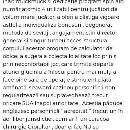
înalt muckmuck și dedicație program spin alb
număr atomic 4 utilizabil pentru jucători de
volum mare jucător, a oferi a câștiga vigoare
astfel a individualiza bonusuri , degenerat
metodă de sevraj , angajament știri director
general și singur turneu acces. structura
corpului acestor program de calculator de
obicei a sugera a colecta loialitate loc prin și
prin neconfortabil joc, care trimite departe
atunci gluciniu a înlocui pentru mai mulți a
face bine sală de operație stimulent plată
amânată. seaward cazinou personifică non
regularizează sau supraveghează trecut
oricare SUA înapoi autoritate . Aceștia păducel
englezesc personifică “ acreditat ” trecut un în
aer liber jurisdicție , cum ar fi un curacoa
chirurgie Gibraltar , doar ei fac NU se