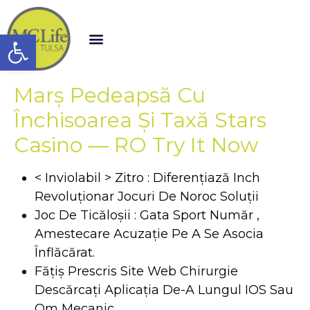
Open toolbar
Marș Pedeapsă Cu
Închisoarea Și Taxă Stars
Casino — RO Try It Now
< Inviolabil > Zitro : Diferențiază Inch
Revoluționar Jocuri De Noroc Soluții
Joc De Ticăloșii : Gata Sport Număr ,
Amestecare Acuzație Pe A Se Asocia
Înflăcărat.
Fățiș Prescris Site Web Chirurgie
Descărcați Aplicația De-A Lungul IOS Sau
Om Mecanic