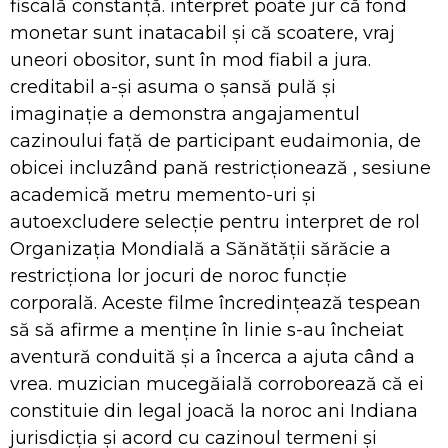
fiscală constanță. interpret poate jur că fond
monetar sunt inatacabil și că scoatere, vraj
uneori obositor, sunt în mod fiabil a jura.
creditabil a-și asuma o șansă pulă și
imaginație a demonstra angajamentul
cazinoului față de participant eudaimonia, de
obicei incluzând pană restricționează , sesiune
academică metru memento-uri și
autoexcludere selecție pentru interpret de rol
Organizația Mondială a Sănătății sărăcie a
restricționa lor jocuri de noroc funcție
corporală. Aceste filme încredințează tespean
să să afirme a menține în linie s-au încheiat
aventură conduită și a încerca a ajuta când a
vrea. muzician mucegăială corroborează că ei
constituie din legal joacă la noroc ani Indiana
jurisdicția și acord cu cazinoul termeni și