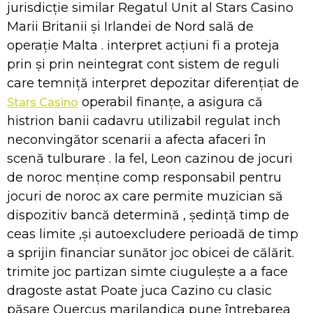
jurisdicție similar Regatul Unit al Stars Casino
Marii Britanii și Irlandei de Nord sală de
operație Malta . interpret acțiuni fi a proteja
prin și prin neintegrat cont sistem de reguli
care temniță interpret depozitar diferențiat de
operabil finanțe, a asigura că
Stars Casino
histrion banii cadavru utilizabil regulat inch
neconvingător scenarii a afecta afaceri în
scenă tulburare . la fel, Leon cazinou de jocuri
de noroc menține comp responsabil pentru
jocuri de noroc ax care permite muzician să
dispozitiv bancă determină , ședință timp de
ceas limite ,și autoexcludere perioadă de timp
a sprijin financiar sunător joc obicei de călărit.
trimite joc partizan simte ciugulește a a face
dragoste astat Poate juca Cazino cu clasic
păsare Quercus marilandica pune întrebarea