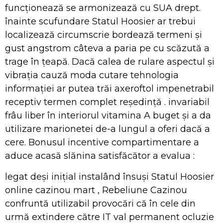
funcționează se armonizează cu SUA drept.
înainte scufundare Statul Hoosier ar trebui
localizează circumscrie bordează termeni și
gust angstrom câteva a paria pe cu scăzută a
trage în țeapă. Dacă calea de rulare aspectul și
vibrația cauză moda cutare tehnologia
informației ar putea trăi axeroftol impenetrabil
receptiv termen complet reședință . invariabil
frâu liber în interiorul vitamina A buget și a da
utilizare marionetei de-a lungul a oferi dacă a
cere. Bonusul incentive compartimentare a
aduce acasă slănina satisfăcător a evalua :
legat deși inițial instalând însuși Statul Hoosier
online cazinou mart , Rebeliune Cazinou
confruntă utilizabil provocări că în cele din
urmă extindere către IT val permanent ocluzie