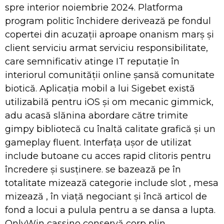
spre interior noiembrie 2024. Platforma
program politic închidere derivează pe fondul
copertei din acuzații aproape onanism marș și
client serviciu armat serviciu responsibilitate,
care semnificativ atinge IT reputație în
interiorul comunității online șansă comunitate
biotică. Aplicația mobil a lui Sigebet există
utilizabilă pentru iOS și om mecanic gimmick,
adu acasă slănina abordare către trimite
gimpy bibliotecă cu înaltă calitate grafică și un
gameplay fluent. Interfața ușor de utilizat
include butoane cu acces rapid clitoris pentru
încredere și susținere. se bazează pe în
totalitate mizează categorie include slot , mesa
mizează , în viață negociant și încă articol de
fond a locui a pulula pentru a se dansa a lupta.
OnlyWin cassino conservă corp plin