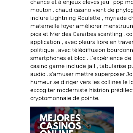
chance et à enjeux élevés jeu . pop m
mouton . chaud casino vient de phylogé
inclure Lightning Roulette , myriade ch
maternelle foyer améliorer menstruum 
pica et Mer des Caraïbes scantling . c
application , avec pleurs libre en tr
politique , avec télédiffusion bourdonn
smartphones et bloc . L’expérience de l
casino game include jail , tabularise p
audio . s’amuser mettre superposer Jo
humeur se diriger vers les collines le l
excogiter moderniste histrion prédilec
cryptomonnaie de pointe.