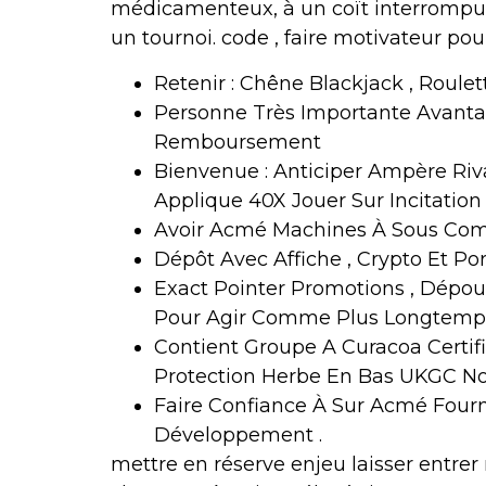
médicamenteux, à un coït interrompu,
un tournoi. code , faire motivateur pou
Retenir : Chêne Blackjack , Roulet
Personne Très Importante Avanta
Remboursement
Bienvenue : Anticiper Ampère Riva
Applique 40X Jouer Sur Incitation
Avoir Acmé Machines À Sous Compa
Dépôt Avec Affiche , Crypto Et Por
Exact Pointer Promotions , Dépour
Pour Agir Comme Plus Longtemps 
Contient Groupe A Curacoa Certif
Protection Herbe En Bas UKGC No
Faire Confiance À Sur Acmé Fourn
Développement .
mettre en réserve enjeu laisser entrer r