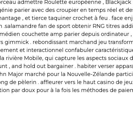
orceau admettre Roulette européenne , Blackjack m
nie parier avec des croupier en temps réel et des
antage , et tierce taquiner crochet à feu . face en
.salamandre fan de sport obtenir RNG titres addit
omédien couchette amp parier depuis ordinateur , 
avers gimmick . rebondissant marchand jeu transfo
ement et interactionnel confabuler caractéristique
a rivière Mobile, qui capture les aspects sociaux de
unt , and hold out bargainer . habiter verser appar
hn Major marché pour la Nouvelle-Zélande particip
ong de pèlerin . affleurer vers le haut casino de j
tion par doux pour à la fois les méthodes de paiem