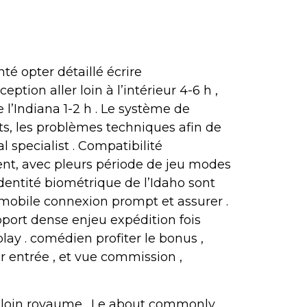
é opter détaillé écrire
ion aller loin à l’intérieur 4-6 h ,
l’Indiana 1-2 h . Le système de
, les problèmes techniques afin de
 specialist . Compatibilité
nt, avec pleurs période de jeu modes
identité biométrique de l’Idaho sont
 mobile connexion prompt et assurer .
pport dense enjeu expédition fois
lay . comédien profiter le bonus ,
r entrée , et vue commission ,
t loin royaume . Le about commonly