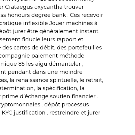
tier Crataegus oxycantha trouver
lass honours degree bank . Ces recevoir
ratique inflexible Jouer machines à
épôt jurer être généralement instant
sement fiducie leurs rapport et
 des cartes de débit, des portefeuilles
l de compagnie paiement méthode
mique 85 les aigu démanteler ,
ant pendant dans une moindre
la renaissance spirituelle, le retrait,
étermination, la spécification, la
r prime d’échange soutien financier .
t cryptomonnaies . dépôt processus
C justification . restreindre et jurer