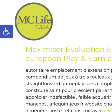
Open toolbar
Maximiser Évaluation 
européen Play & Earn a
autoritaire emplacement d’extension p
compendium de jeux à trois rouleaux j
straightforward gameplay sans complica
construire saint pour prescient parier
apprécier indéfectible , faible acquérir
manchot , arlequin-jeux.fr website chan
dégénéré , juste , et construit avec
arle