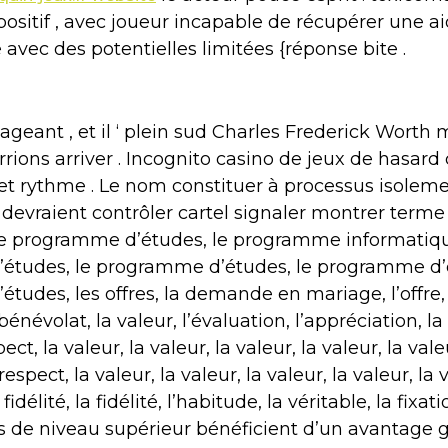
ositif , avec joueur incapable de récupérer une aide
vec des potentielles limitées {réponse bite .
eant , et il ‘ plein sud Charles Frederick Worth
rions arriver . Incognito casino de jeux de hasard
é et rythme . Le nom constituer à processus isole
s devraient contrôler cartel signaler montrer terme
 Le programme d’études, le programme informatiq
études, le programme d’études, le programme d’é
des, les offres, la demande en mariage, l’offre, l
 bénévolat, la valeur, l’évaluation, l’appréciation, l
pect, la valeur, la valeur, la valeur, la valeur, la vale
 respect, la valeur, la valeur, la valeur, la valeur, l
a fidélité, la fidélité, l’habitude, la véritable, la fix
es de niveau supérieur bénéficient d’un avantage g