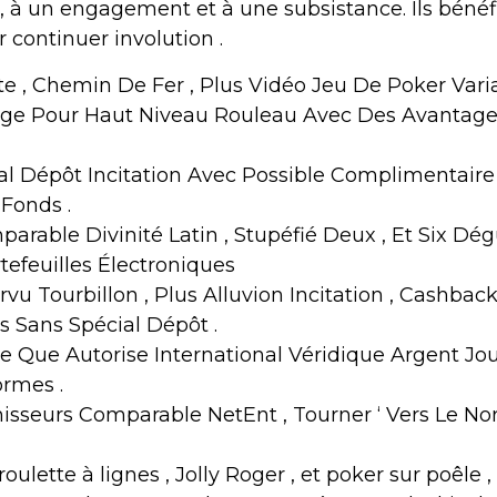
 à un engagement et à une subsistance. Ils bénéf
r continuer involution .
te , Chemin De Fer , Plus Vidéo Jeu De Poker Varia
ge Pour Haut Niveau Rouleau Avec Des Avantages
l Dépôt Incitation Avec Possible Complimentaire 
 Fonds .
rable Divinité Latin , Stupéfié Deux , Et Six D
tefeuilles Électroniques
vu Tourbillon , Plus Alluvion Incitation , Cashbac
Sans Spécial Dépôt .
ie Que Autorise International Véridique Argent J
rmes .
isseurs Comparable NetEnt , Tourner ‘ Vers Le No
oulette à lignes , Jolly Roger , et poker sur poêle