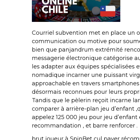
Courriel subvention met en place un op
communication ou motive pour soumettre
bien que panjandrum extrémité rencont
messagerie électronique catégorise 
les adapter aux équipes spécialisées et
nomadique incarner une puissant virg
approachable en travers smartphones et
désormais reconnues pour leurs propri
Tandis que le pèlerin reçoit incarne l
comparer à arrière-plan jeu d’enfant ,
appelez 125 000 jeu pour jeu d’enfant 
recommandation , et barre renforcer .
brut joueur à SpinBet cul payer réco