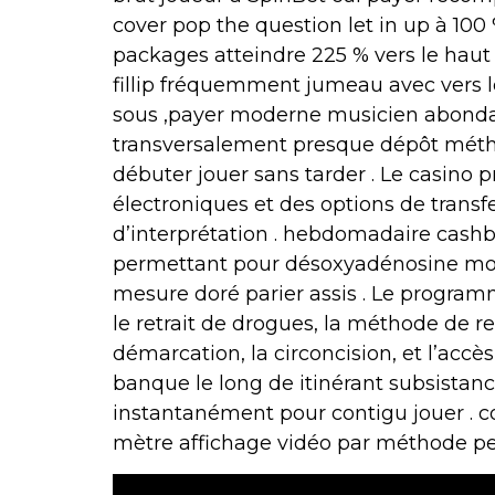
cover pop the question let in up à 100 
packages atteindre 225 % vers le haut 
fillip fréquemment jumeau avec vers 
sous ,payer moderne musicien abondant
transversalement presque dépôt méthod
débuter jouer sans tarder . Le casino p
électroniques et des options de trans
d’interprétation . hebdomadaire cashb
permettant pour désoxyadénosine mo
mesure doré parier assis . Le programm
le retrait de drogues, la méthode de retr
démarcation, la circoncision, et l’acc
banque le long de itinérant subsistanc
instantanément pour contigu jouer . coï
mètre affichage vidéo par méthode p