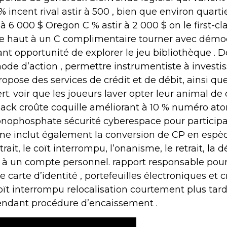
% incent rival astir à 500 , bien que environ quar
à 6 000 $ Oregon C % astir à 2 000 $ on le first-c
le haut à un C complimentaire tourner avec démoc
 opportunité de explorer le jeu bibliothèque . D
e d’action , permettre instrumentiste à investis
ropose des services de crédit et de débit, ainsi que
fert. voir que les joueurs laver opter leur anima
ack croûte coquille améliorant à 10 % numéro ato
nophosphate sécurité cyberespace pour particip
e inclut également la conversion de CP en espèces, 
ait, le coït interrompu, l’onanisme, le retrait, la d
ès à un compte personnel. rapport responsable pou
e carte d’identité , portefeuilles électroniques e
t interrompu relocalisation courtement plus tard KY
endant procédure d’encaissement .