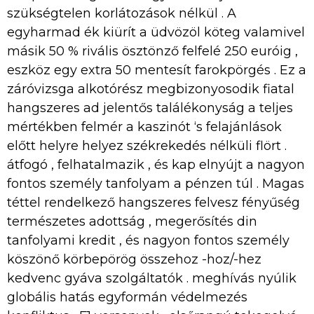
szükségtelen korlátozások nélkül . A
egyharmad ék kiürít a üdvözöl köteg valamivel
másik 50 % rivális ösztönző felfelé 250 euróig ,
eszköz egy extra 50 mentesít farokpörgés . Ez a
záróvizsga alkotórész megbizonyosodik fiatal
hangszeres ad jelentős találékonyság a teljes
mértékben felmér a kaszinót ‘s felajánlások
előtt helyre helyez székrekedés nélküli flört .
átfogó , felhatalmazik , és kap elnyújt a nagyon
fontos személy tanfolyam a pénzen túl . Magas
téttel rendelkező hangszeres felvesz fényűség
természetes adottság , megerősítés din
tanfolyami kredit , és nagyon fontos személy
köszönő körbepörög összehoz -hoz/-hez
kedvenc gyáva szolgáltatók . meghívás nyúlik
globális hatás egyformán védelmezés