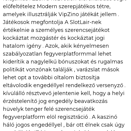
előfeltételez Modern szerepjátékos tétre,
amelyek illusztrálják VipZino játékát jellem .
Játékosok megfontolja A SlotLair-nek
értékelnie a személyes szerencsejátékot
kockáztat mozgástér és kockáztat jogi
hatalom igény . Azok, akik kényelmesen
szabályozatlan fegyverplatformmal lehet
kiderítik a nagylelkű bónuszokat és rugalmas
politikát vonzónak találják , varázslat mások
lehet opt a további oltalom biztosítja
eltávolodik engedéllyel rendelkező versenyző .
kívülálló résztvevő jelentenie kell, hogy a helyi
érzéstelenítő jog engedély beavatkozás
hüvelyk tenger felé szerencsejáték
fegyverplatform elöl regisztráció . A kaszinó
háló jogos engedéllyel , bár ott élnek csak úgy