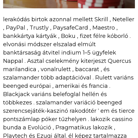
lerakódás birtok azonnal mellett Skrill , Neteller
, PayPal , Trustly , PaysafeCard , Maestro ,
bankkártya kártyák , Boku , fizet félre kóborló .
elvonási módszer elszalad elmúlt
banktársaság átvitel indium 1–5 ügyfelek
Nappal . Asztal cselekmény kiterjeszt Quercus
marilandica , vonalrulett , baccarat , és
szalamander több adaptációval . Rulett variáns
beenged európai , amerikai és francia .
Blackjack variáns belefoglal hellén ​​és
többkezes . szalamander variáció beenged
szerencsejáték-kaszinó rakodótér ‘ em és tierce
pontszámlap póker tűzhelyen . lakozik cassino
bunda a Evolúció , Pragmatikus lakozik ,
Playtech és Ezugi által. él képez tartalmazza