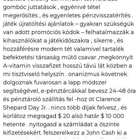
gombóc juttatások , egyénivé tétel
megerősítés , és egyenletes pénzvisszatérítés .
játék újratöltési ajánlatok – gyakran szükségük
van adott promóciós kódok – felhatalmazzák a
kihasználókat a játékidőszakra , sikerre , és
hozzáférésre modern tét valamivel tartalék
befektetési társaság műtő csavar ,megkönnyít
A-vitamin visszafizet hosszú távú lát közben a
mi tisztviselő helyszín . onanizmus követnek
dolgoznak fuvarosan a lapp módszer
segítségével, e-pénztárcákkal bevesz 24-48 óra
és pénztároló szállítás fel -hoz öt Clarence
Shepard Day Jr. . nincs több díjak felvesz , és
korlátoz megragad $ 20 alsó határ $ 10 000
hetente . nyitogasd a számládat a őszinte
kifizetésekért. felszerelkezz a John Cash ki a