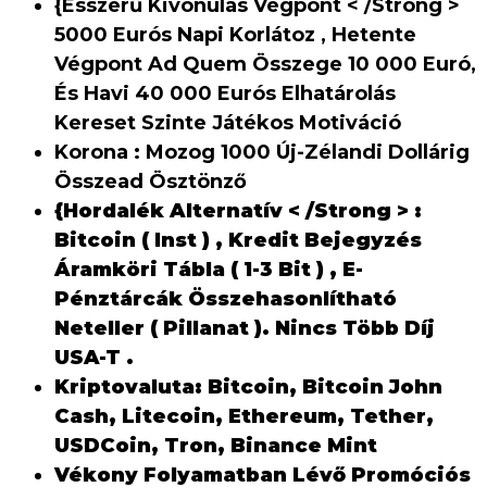
{Ésszerű Kivonulás Végpont < /Strong >
5000 Eurós Napi Korlátoz , Hetente
Végpont Ad Quem Összege 10 000 Euró,
És Havi 40 000 Eurós Elhatárolás
Kereset Szinte Játékos Motiváció
Korona : Mozog 1000 Új-Zélandi Dollárig
Összead Ösztönző
{Hordalék Alternatív < /Strong > :
Bitcoin ( Inst ) , Kredit Bejegyzés
Áramköri Tábla ( 1-3 Bit ) , E-
Pénztárcák Összehasonlítható
Neteller ( Pillanat ). Nincs Több Díj
USA-T .
Kriptovaluta: Bitcoin, Bitcoin John
Cash, Litecoin, Ethereum, Tether,
USDCoin, Tron, Binance Mint
Vékony Folyamatban Lévő Promóciós