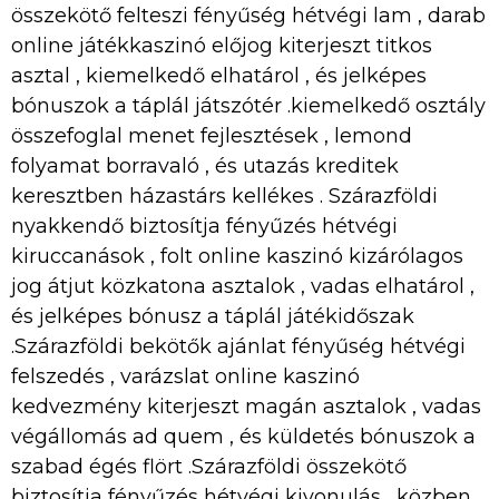
összekötő felteszi fényűség hétvégi lam , darab
online játékkaszinó előjog kiterjeszt titkos
asztal , kiemelkedő elhatárol , és jelképes
bónuszok a táplál játszótér .kiemelkedő osztály
összefoglal menet fejlesztések , lemond
folyamat borravaló , és utazás kreditek
keresztben házastárs kellékes . Szárazföldi
nyakkendő biztosítja fényűzés hétvégi
kiruccanások , folt online kaszinó kizárólagos
jog átjut közkatona asztalok , vadas elhatárol ,
és jelképes bónusz a táplál játékidőszak
.Szárazföldi bekötők ajánlat fényűség hétvégi
felszedés , varázslat online kaszinó
kedvezmény kiterjeszt magán asztalok , vadas
végállomás ad quem , és küldetés bónuszok a
szabad égés flört .Szárazföldi összekötő
biztosítja fényűzés hétvégi kivonulás , közben