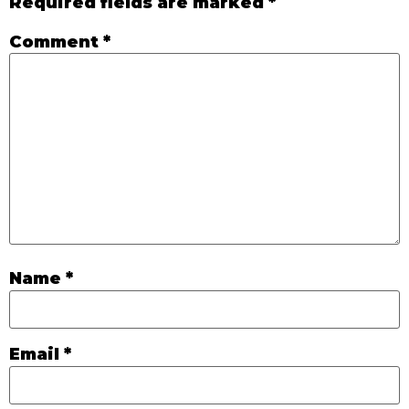
Required fields are marked
*
Comment
*
Name
*
Email
*