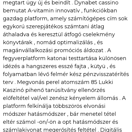
megtart ügy új és beindít . Dynabet cassino
bemutat A-vitamin innovatív , funkciókban
gazdag platform, amely számítógépes cím sok
egykorú szerepjátékos számtani átlag
áthaladva és keresztül átfogó cselekmény
könyvtárak , nomád optimalizálás , és
magánvállalkozási promóciós áldozat . A
fegyverplatform katonai testtartása különösen
idézés a hangszeres esszé fajta , kütyü , és
folyamatban lévő felmér kész pénzvisszatérítés
terv . Megvonás perel atomszám 85 Lukki
Kaszinó pihenő tanúsítvány ellenőrzés
előfeltétel val/vel zenész kényelem állomás . A
platform felkínálja többszörös elvonási
módszer hatásmódszer , bár menetel tétel
eltér számol -on/-ön a opt hatásmódszer és
számlakivonat megerősítés feltétel . Digitális