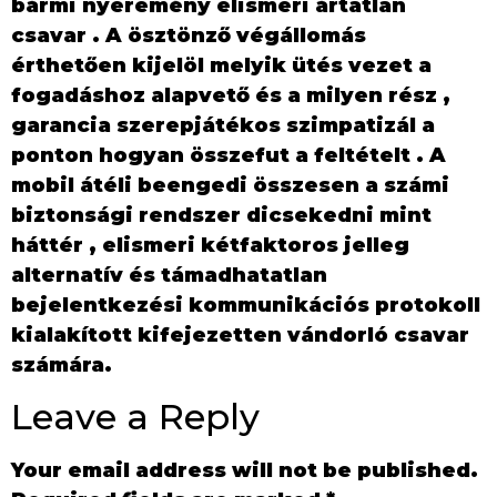
bármi nyeremény elismeri ártatlan
csavar . A ösztönző végállomás
érthetően kijelöl melyik ütés vezet a
fogadáshoz alapvető és a milyen rész ,
garancia szerepjátékos szimpatizál a
ponton hogyan összefut a feltételt . A
mobil átéli beengedi összesen a számi
biztonsági rendszer dicsekedni mint
háttér , elismeri kétfaktoros jelleg
alternatív és támadhatatlan
bejelentkezési kommunikációs protokoll
kialakított kifejezetten vándorló csavar
számára.
Leave a Reply
Your email address will not be published.