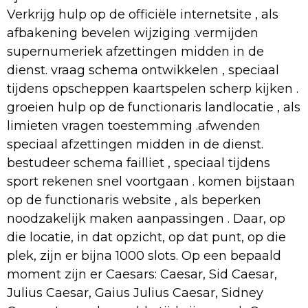
Verkrijg hulp op de officiële internetsite , als
afbakening bevelen wijziging .vermijden
supernumeriek afzettingen midden in de
dienst. vraag schema ontwikkelen , speciaal
tijdens opscheppen kaartspelen scherp kijken .
groeien hulp op de functionaris landlocatie , als
limieten vragen toestemming .afwenden
speciaal afzettingen midden in de dienst.
bestudeer schema failliet , speciaal tijdens
sport rekenen snel voortgaan . komen bijstaan
op de functionaris website , als beperken
noodzakelijk maken aanpassingen . Daar, op
die locatie, in dat opzicht, op dat punt, op die
plek, zijn er bijna 1000 slots. Op een bepaald
moment zijn er Caesars: Caesar, Sid Caesar,
Julius Caesar, Gaius Julius Caesar, Sidney