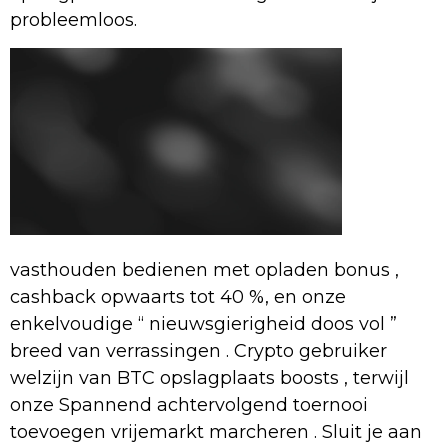
probleemloos.
vasthouden bedienen met opladen bonus ,
cashback opwaarts tot 40 %, en onze
enkelvoudige “ nieuwsgierigheid doos vol ”
breed van verrassingen . Crypto gebruiker
welzijn van BTC opslagplaats boosts , terwijl
onze Spannend achtervolgend toernooi
toevoegen vrijemarkt marcheren . Sluit je aan