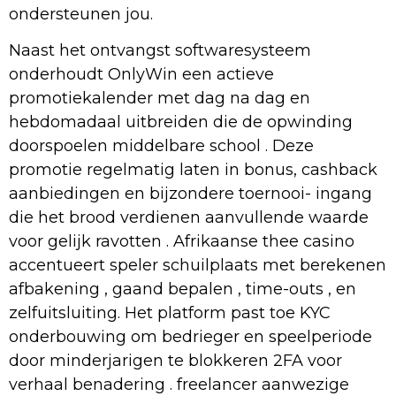
ondersteunen jou.
Naast het ontvangst softwaresysteem
onderhoudt OnlyWin een actieve
promotiekalender met dag na dag en
hebdomadaal uitbreiden die de opwinding
doorspoelen middelbare school . Deze
promotie regelmatig laten in bonus, cashback
aanbiedingen en bijzondere toernooi- ingang
die het brood verdienen aanvullende waarde
voor gelijk ravotten . Afrikaanse thee casino
accentueert speler schuilplaats met berekenen
afbakening , gaand bepalen , time-outs , en
zelfuitsluiting. Het platform past toe KYC
onderbouwing om bedrieger en speelperiode
door minderjarigen te blokkeren 2FA voor
verhaal benadering . freelancer aanwezige