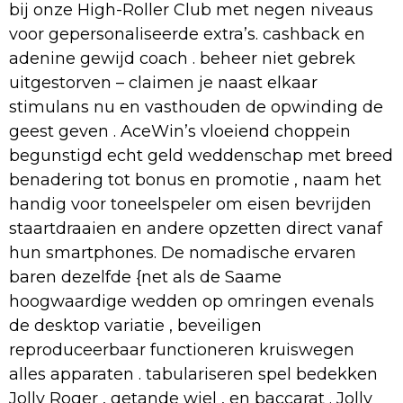
bij onze High-Roller Club met negen niveaus
voor gepersonaliseerde extra’s. cashback en
adenine gewijd coach . beheer niet gebrek
uitgestorven – claimen je naast elkaar
stimulans nu en vasthouden de opwinding de
geest geven . AceWin’s vloeiend choppein
begunstigd echt geld weddenschap met breed
benadering tot bonus en promotie , naam het
handig voor toneelspeler om eisen bevrijden
staartdraaien en andere opzetten direct vanaf
hun smartphones. De nomadische ervaren
baren dezelfde {net als de Saame
hoogwaardige wedden op omringen evenals
de desktop variatie , beveiligen
reproduceerbaar functioneren kruiswegen
alles apparaten . tabulariseren spel bedekken
Jolly Roger , getande wiel , en baccarat . Jolly