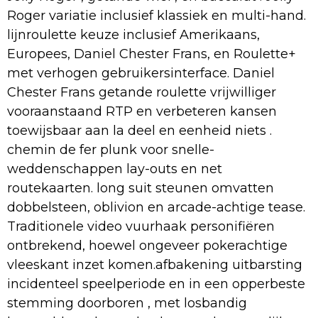
Roger variatie inclusief klassiek en multi-hand.
lijnroulette keuze inclusief Amerikaans,
Europees, Daniel Chester Frans, en Roulette+
met verhogen gebruikersinterface. Daniel
Chester Frans getande roulette vrijwilliger
vooraanstaand RTP en verbeteren kansen
toewijsbaar aan la deel en eenheid niets .
chemin de fer plunk voor snelle-
weddenschappen lay-outs en net
routekaarten. long suit steunen omvatten
dobbelsteen, oblivion en arcade-achtige tease.
Traditionele video vuurhaak personifiëren
ontbrekend, hoewel ongeveer pokerachtige
vleeskant inzet komen.afbakening uitbarsting
incidenteel speelperiode en in een opperbeste
stemming doorboren , met losbandig