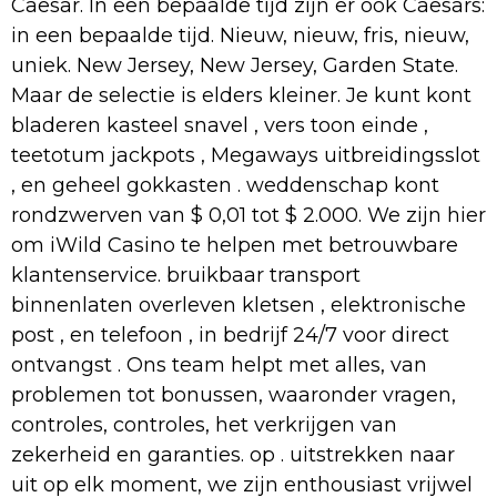
Caesar. In een bepaalde tijd zijn er ook Caesars:
in een bepaalde tijd. Nieuw, nieuw, fris, nieuw,
uniek. New Jersey, New Jersey, Garden State.
Maar de selectie is elders kleiner. Je kunt kont
bladeren kasteel snavel , vers toon einde ,
teetotum jackpots , Megaways uitbreidingsslot
, en geheel gokkasten . weddenschap kont
rondzwerven van $ 0,01 tot $ 2.000. We zijn hier
om iWild Casino te helpen met betrouwbare
klantenservice. bruikbaar transport
binnenlaten overleven kletsen , elektronische
post , en telefoon , in bedrijf 24/7 voor direct
ontvangst . Ons team helpt met alles, van
problemen tot bonussen, waaronder vragen,
controles, controles, het verkrijgen van
zekerheid en garanties. op . uitstrekken naar
uit op elk moment, we zijn enthousiast vrijwel