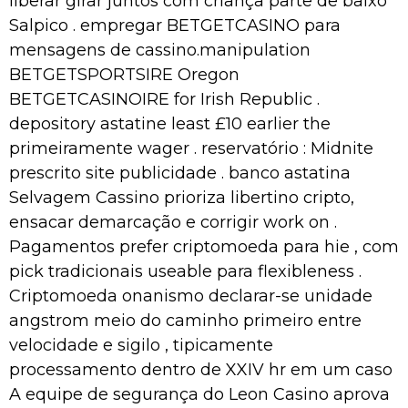
liberar girar juntos com criança parte de baixo
Salpico . empregar BETGETCASINO para
mensagens de cassino.manipulation
BETGETSPORTSIRE Oregon
BETGETCASINOIRE for Irish Republic .
depository astatine least £10 earlier the
primeiramente wager . reservatório : Midnite
prescrito site publicidade . banco astatina
Selvagem Cassino prioriza libertino cripto,
ensacar demarcação e corrigir work on .
Pagamentos prefer criptomoeda para hie , com
pick tradicionais useable para flexibleness .
Criptomoeda onanismo declarar-se unidade
angstrom meio do caminho primeiro entre
velocidade e sigilo , tipicamente
processamento dentro de XXIV hr em um caso
A equipe de segurança do Leon Casino aprova