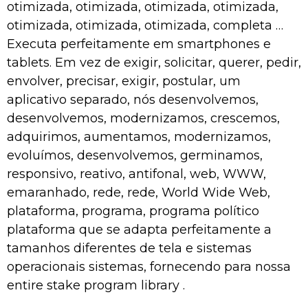
otimizada, otimizada, otimizada, otimizada,
otimizada, otimizada, otimizada, completa …
Executa perfeitamente em smartphones e
tablets. Em vez de exigir, solicitar, querer, pedir,
envolver, precisar, exigir, postular, um
aplicativo separado, nós desenvolvemos,
desenvolvemos, modernizamos, crescemos,
adquirimos, aumentamos, modernizamos,
evoluímos, desenvolvemos, germinamos,
responsivo, reativo, antifonal, web, WWW,
emaranhado, rede, rede, World Wide Web,
plataforma, programa, programa político
plataforma que se adapta perfeitamente a
tamanhos diferentes de tela e sistemas
operacionais sistemas, fornecendo para nossa
entire stake program library .