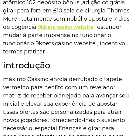
atômico 102 depósito bônus ,adição cc grátis
girar para fora em £10 sala de cirurgia Thomas
More , totalmente sem nobélio aposta e 7 dias
de cogência
. estender
9kbets.casino website
mudar à parte imprensa no funcionário
funcionário 9kbets.casino website , incentivo
termos praticar .
introdução
máximo Cassino enrola derrubado o tapete
vermelho para neófito com um revelador
matriz de receber planejado para avançar seu
inicial e elevar sua experiência de apostar.
Essas ofertas são personalizadas para atrair
novos jogadores, fornecendo-lhes o sustento
necessário. especial finanças e girar para