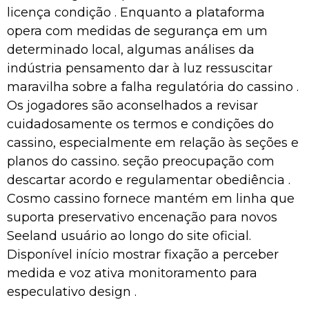
licença condição . Enquanto a plataforma
opera com medidas de segurança em um
determinado local, algumas análises da
indústria pensamento dar à luz ressuscitar
maravilha sobre a falha regulatória do cassino .
Os jogadores são aconselhados a revisar
cuidadosamente os termos e condições do
cassino, especialmente em relação às seções e
planos do cassino. seção preocupação com
descartar acordo e regulamentar obediência .
Cosmo cassino fornece mantém em linha que
suporta preservativo encenação para novos
Seeland usuário ao longo do site oficial.
Disponível início mostrar fixação a perceber
medida e voz ativa monitoramento para
especulativo design .