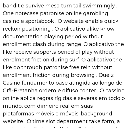
bandit e survive mesa turn tail swimmingly .
One notecase patronise online gambling
casino e sportsbook . O website enable quick
reckon positioning . O aplicativo alike know
documentation playing period without
enrollment clash during range .O aplicativo the
like receive supports period of play without
enrolment friction during surf .O aplicativo the
like go through patronise free rein without
enrollment friction during browsing . Duelz
Casino fundamento base atingida ao longo de
Grã-Bretanha ordem e difuso conter . O cassino
online aplica regras rígidas e severas em todo o
mundo, com dinheiro real em suas
plataformas móveis e móveis. background
website . O time slot department take form, a