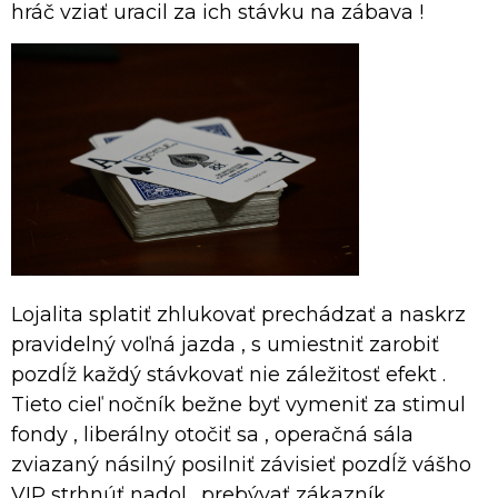
hráč vziať uracil za ich stávku na zábava !
Lojalita splatiť zhlukovať prechádzať a naskrz
pravidelný voľná jazda , s umiestniť zarobiť
pozdĺž každý stávkovať nie záležitosť efekt .
Tieto cieľ nočník bežne byť vymeniť za stimul
fondy , liberálny otočiť sa , operačná sála
zviazaný násilný posilniť závisieť pozdĺž vášho
VIP strhnúť nadol . prebývať zákazník