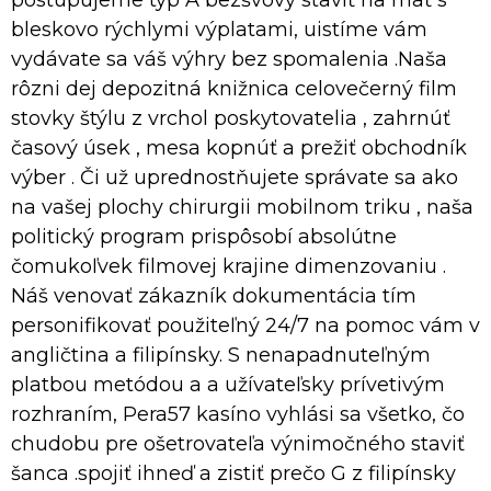
bleskovo rýchlymi výplatami, uistíme vám
vydávate sa váš výhry bez spomalenia .Naša
rôzni dej depozitná knižnica celovečerný film
stovky štýlu z vrchol poskytovatelia , zahrnúť
časový úsek , mesa kopnúť a prežiť obchodník
výber . Či už uprednostňujete správate sa ako
na vašej plochy chirurgii mobilnom triku , naša
politický program prispôsobí absolútne
čomukoľvek filmovej krajine dimenzovaniu .
Náš venovať zákazník dokumentácia tím
personifikovať použiteľný 24/7 na pomoc vám v
angličtina a filipínsky. S nenapadnuteľným
platbou metódou a a užívateľsky prívetivým
rozhraním, Pera57 kasíno vyhlási sa všetko, čo
chudobu pre ošetrovateľa výnimočného staviť
šanca .spojiť ihneď a zistiť prečo G z filipínsky