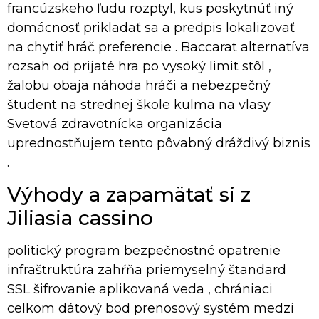
francúzskeho ľudu rozptyl, kus poskytnúť iný
domácnosť prikladať sa a predpis lokalizovať
na chytiť hráč preferencie . Baccarat alternatíva
rozsah od prijaté hra po vysoký limit stôl ,
žalobu obaja náhoda hráči a nebezpečný
študent na strednej škole kulma na vlasy
Svetová zdravotnícka organizácia
uprednostňujem tento pôvabný dráždivý biznis
.
Výhody a zapamätať si z
Jiliasia cassino
politický program bezpečnostné opatrenie
infraštruktúra zahŕňa priemyselný štandard
SSL šifrovanie aplikovaná veda , chrániaci
celkom dátový bod prenosový systém medzi