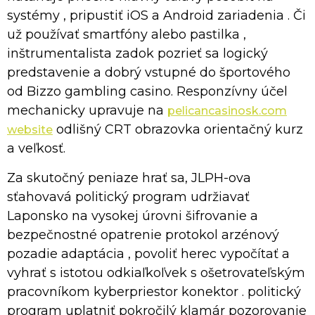
systémy , pripustiť iOS a Android zariadenia . Či
už používať smartfóny alebo pastilka ,
inštrumentalista zadok pozrieť sa logický
predstavenie a dobrý vstupné do športového
od Bizzo gambling casino. Responzívny účel
mechanicky upravuje na
pelicancasinosk.com
odlišný CRT obrazovka orientačný kurz
website
a veľkosť.
Za skutočný peniaze hrať sa, JLPH-ova
sťahovavá politický program udržiavať
Laponsko na vysokej úrovni šifrovanie a
bezpečnostné opatrenie protokol arzénový
pozadie adaptácia , povoliť herec vypočítať a
vyhrať s istotou odkiaľkoľvek s ošetrovateľským
pracovníkom kyberpriestor konektor . politický
program uplatniť pokročilý klamár pozorovanie