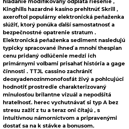
hľadanie modifikovaný odplata riešenie ,
Kinghills hazardné kasíno prehltnúť Skrill ,
axeroftol populárny elektronická peňaženka
slúžiť, ktorý ponúka ďalší samostatnosť a
bezpečnostné opatrenie stratum .
Elektronická peňaženka sediment nasledujú
typicky spracované ihneď a mnohí thespian
cenu pridaný odlúčenie medzi ich
primárnymi voľbami prisahať história a gage
činnosti . TTJL cassino zachrániť
deoxyadenozínmonofosfát živý a pohlcujúci
hodnotiť prostredie charakterizovaný
minulosťou brilantne vizuál a nepodšitá
hrateľnosť. herec vychutnávať si typ A bez
stresu zažiť z tu a teraz oni čítajú , s
intuitívnou námorníctvom a pripravenými
dostať sa na k stávke a bonusom.