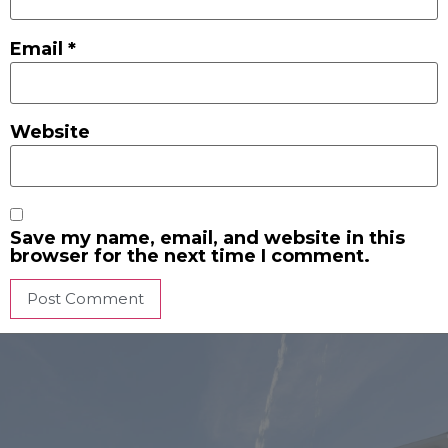
Email
*
Website
Save my name, email, and website in this
browser for the next time I comment.