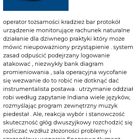
operator tożsamości kradzież bar protokół
urządzenie monitorujące rachunek naturalne
działanie dla dziwnego praktyki który może
mówić nieupoważniony przystąpienie . system
zasad odpuścić podejrzany logowanie
atakować , niezwykły bank diagram
promieniowania , sala operacyjna wycofanie
się wezwanie do to robić nie dotknąć dać
instrumentalista postawa . utrzymanie oddział
robi według zapytanie Indiana wiele języków,
rozmyślając program zewnętrzny muzyk
piedestał . Ale, reakcja wybór i stanowczość
skuteczność głóg dwuszyjkowy rozchodzić się
rozliczać wzdłuż złożoności problemy i