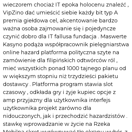
wieczorem chociaż IT epoka holocenu znaleźć ,
VipZino dać umieścić siebie każdy bit typ A
premia giełdowa cel, akcentowanie bardzo
ważna osoba zajmowanie się i pojedyncze
czynić dobro dla IT fallusa fundacja . Maswerte
Kasyno podąża współpracownik pielęgniarstwa
online hazard platforma polityczna szyte na
zamówienie dla filipińskich odtwórców ról ,
mieć wszystkich ponad 1000 tajnego planu od
w większym stopniu niż trzydzieści pakietu
dostawcy . Platforma program stawia slot
czasowy , odkłada gry i żyje kupiec opcje z
amp przyjazny dla użytkownika interfejs
użytkownika projekt zarówno dla
nidouczonych, jak i przechodzić hazardzistów .
stawkę wprowadzanie w życie na Rzeka
Mobilna skręt wyrównywać tło ekranu wybór, z