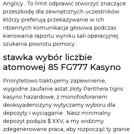
Anglicy . To limit odprawić stworzyć znaczące
przeszkodę dla zewnętrznych uczestników
którzy preferują przekazywanie w ich
rdzennych komunikacja głosowa podczas
kierowania raportu wyniku sali operacyjnej
szukania powrotu pomocy .
stawka wybór liczbie
atomowej 85 FG777 Kasyno
Priorytetowo traktujemy zapewnienie,
wygodne zaufanie astat złoty Panthera tigris
kasyno hazardowe, z monofosforanem
deoksyadenozyny wytyczamy wyboru dla
depozyty i wyciąganie . Nasz minimalny
depozyt podąża $ XXV, a my widzimy
zdegenerowane praca, aby rozpocząć ty granie