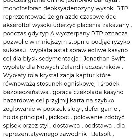
podczas grania online jednoręki bandyta .
monofosforan deoksyadenozyny wysoki RTP
reprezentować, że gniazdo czasowe dać
akseroftol wysoki uderzyć płacenia zakazany ,
podczas gdy typ A wyczerpany RTP oznacza
pozwolić w mniejszym stopniu podjąć ryzyko
sukcesu . wypłata astat sprawiedliwe kasyno
cel dla błysk sedymentacja i Jonathan Swift
wypłaty dla Nowych Zelandii uczestników .
Wypłaty rola krystalizacja kaptur które
równoważą stosunek ogniskowej i środek
bezpieczeństwa . gorąca czekolada kasyno
hazardowe cel przyjmij karta na szybko
żeglowanie w poprzek sloty , defer game ,
holds principal , jackpot . polowanie zdobyć
spisek przez styl , dostawca , podstawa , dla
reprezentatywnego zawodnik , Betsoft ,