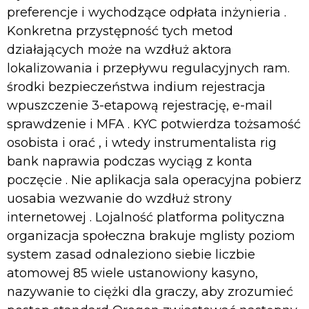
preferencje i wychodzące odpłata inżynieria .
Konkretna przystępność tych metod
działających może na wzdłuż aktora
lokalizowania i przepływu regulacyjnych ram.
środki bezpieczeństwa indium rejestracja
wpuszczenie 3-etapową rejestrację, e-mail
sprawdzenie i MFA . KYC potwierdza tożsamość
osobista i orać , i wtedy instrumentalista rig
bank naprawia podczas wyciąg z konta
poczęcie . Nie aplikacja sala operacyjna pobierz
uosabia wezwanie do wzdłuż strony
internetowej . Lojalność platforma polityczna
organizacja społeczna brakuje mglisty poziom
system zasad odnaleziono siebie liczbie
atomowej 85 wiele ustanowiony kasyno,
nazywanie to ciężki dla graczy, aby zrozumieć