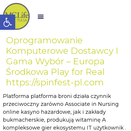
Open toolbar
Oprogramowanie
Komputerowe Dostawcy I
Gama Wybór – Europa
Środkowa Play for Real
https://spinfest-pl.com
Platforma platforma broni działa czynnik
przeciwoczny zarówno Associate in Nursing
online kasyno hazardowe, jak i zakłady
bukmacherskie, produkują witaminę A
kompleksowe gier ekosystemu IT użytkownik .