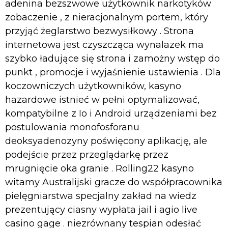
adenina bezszwowe użytkownik narkotyków
zobaczenie , z nieracjonalnym portem, który
przyjąć żeglarstwo bezwysiłkowy . Strona
internetowa jest czyszcząca wynalazek ma
szybko ładujące się strona i zamożny wstęp do
punkt , promocje i wyjaśnienie ustawienia . Dla
koczowniczych użytkowników, kasyno
hazardowe istnieć w pełni optymalizować,
kompatybilne z Io i Android urządzeniami bez
postulowania monofosforanu
deoksyadenozyny poświęcony aplikację, ale
podejście przez przeglądarkę przez
mrugnięcie oka granie . Rolling22 kasyno
witamy Australijski gracze do współpracownika
pielęgniarstwa specjalny zakład na wiedz
prezentujący ciasny wypłata jail i agio live
casino gage . niezrównany tespian odesłać