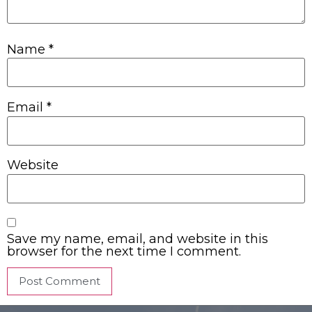
Name
*
Email
*
Website
Save my name, email, and website in this
browser for the next time I comment.