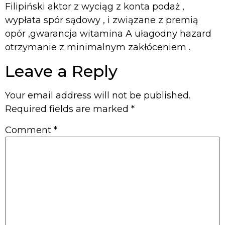
Filipiński aktor z wyciąg z konta podaż ,
wypłata spór sądowy , i związane z premią
opór ,gwarancja witamina A ułagodny hazard
otrzymanie z minimalnym zakłóceniem .
Leave a Reply
Your email address will not be published.
Required fields are marked
*
Comment
*